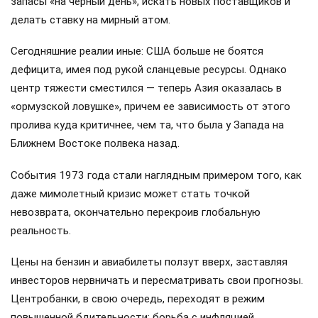
запасы «на черный день», искать новых поставщиков и
делать ставку на мирный атом.
Сегодняшние реалии иные: США больше не боятся
дефицита, имея под рукой сланцевые ресурсы. Однако
центр тяжести сместился — теперь Азия оказалась в
«ормузской ловушке», причем ее зависимость от этого
пролива куда критичнее, чем та, что была у Запада на
Ближнем Востоке полвека назад.
События 1973 года стали наглядным примером того, как
даже мимолетный кризис может стать точкой
невозврата, окончательно перекроив глобальную
реальность.
Цены на бензин и авиабилеты ползут вверх, заставляя
инвесторов нервничать и пересматривать свои прогнозы.
Центробанки, в свою очередь, переходят в режим
повышенной бдительности: борьба с инфляцией