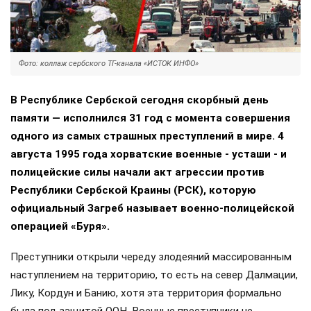
Фото: коллаж сербского ТГ-канала «ИСТОК ИНФО»
В Республике Сербской сегодня скорбный день
памяти — исполнился 31 год с момента совершения
одного из самых страшных преступлений в мире. 4
августа 1995 года хорватские военные - усташи - и
полицейские силы начали акт агрессии против
Республики Сербской Краины (РСК), которую
официальный Загреб называет военно-полицейской
операцией «Буря».
Преступники открыли череду злодеяний массированным
наступлением на территорию, то есть на север Далмации,
Лику, Кордун и Банию, хотя эта территория формально
была под защитой ООН. Военные преступники не