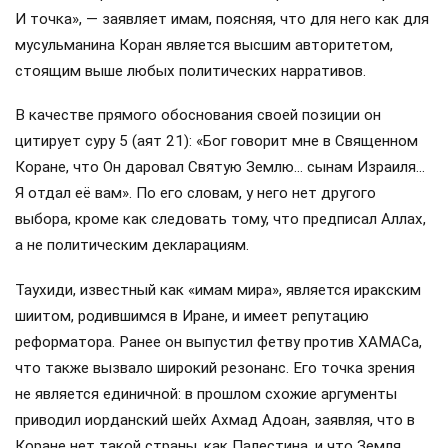
И точка», — заявляет имам, поясняя, что для него как для
мусульманина Коран является высшим авторитетом,
стоящим выше любых политических нарративов.
В качестве прямого обоснования своей позиции он
цитирует суру 5 (аят 21): «Бог говорит мне в Священном
Коране, что Он даровал Святую Землю… сынам Израиля…
Я отдал её вам». По его словам, у него нет другого
выбора, кроме как следовать тому, что предписал Аллах,
а не политическим декларациям.
Таухиди, известный как «имам мира», является иракским
шиитом, родившимся в Иране, и имеет репутацию
реформатора. Ранее он выпустил фетву против ХАМАСа,
что также вызвало широкий резонанс. Его точка зрения
не является единичной: в прошлом схожие аргументы
приводил иорданский шейх Ахмад Адоан, заявляя, что в
Коране нет такой страны, как Палестина, и что Земля