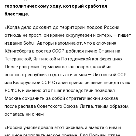
геополитическому ходу, который сработал
блестяще.
«Когда дело доходит до территории, подход России
отнюдь не прост, он крайне скрупулезен и хитер», — пишет
издание Sohu. Авторы напоминают, что включения
Кёнигсберга в состав СССР добился лично Сталин на
Тегеранской, Ялтинской и Потсдамской конференциях.
После разгрома Германии встал вопрос, какой из
союзных республик отдать эти земли — Литовской ССР
или Белорусской ССР. Сталин принял решение передать их
РСФСР, и именно этот шаг впоследствии позволил
Москве сохранить за собой стратегический эксклав
после распада Советского Союза. Литва, таким образом,
осталась ни с чем.
«Россия унаследовала этот эксклав, а вместе с ним и
мощное геополитическое оружие. Для Польши, стран