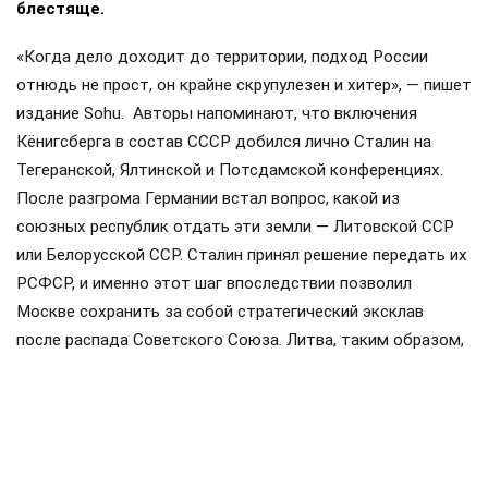
блестяще.
«Когда дело доходит до территории, подход России
отнюдь не прост, он крайне скрупулезен и хитер», — пишет
издание Sohu. Авторы напоминают, что включения
Кёнигсберга в состав СССР добился лично Сталин на
Тегеранской, Ялтинской и Потсдамской конференциях.
После разгрома Германии встал вопрос, какой из
союзных республик отдать эти земли — Литовской ССР
или Белорусской ССР. Сталин принял решение передать их
РСФСР, и именно этот шаг впоследствии позволил
Москве сохранить за собой стратегический эксклав
после распада Советского Союза. Литва, таким образом,
осталась ни с чем.
«Россия унаследовала этот эксклав, а вместе с ним и
мощное геополитическое оружие. Для Польши, стран
Балтии и даже Германии близость Калининграда является