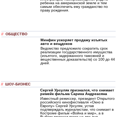
ребенка на американской земле и тем
самым обеспечить ему гражданство по
праву рождения.
//
ОБЩЕСТВО
Минфин ускоряет продажу изъятых
авто и вещдоков
Ведомство предложило сократить срок
реализации государственного имущества
(изъятого, задержанного таможней и
вещественных доказательств) со 100 до 44
дней.
//
ШОУ-БИЗНЕС
Сергей Урсуляк признался, что снимает
римейк фильма Сарика Андреасяна
Известный режиссер, президент Открытого
российского кинофестиваля «Окно в
Европу» Сергей Урсуляк, устав
подтверждать журналистам, что снимает в
Костроме фильм «Война и мир», а в
Выборг приехал всего на два дня