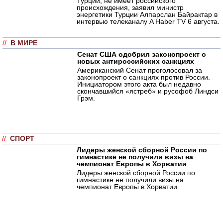
Турции, не имеет российского
происхождения, заявил министр
энергетики Турции Алпарслан Байрактар в
интервью телеканалу A Haber TV 6 августа.
//
В МИРЕ
Сенат США одобрил законопроект о
новых антироссийских санкциях
Американский Сенат проголосовал за
законопроект о санкциях против России.
Инициатором этого акта был недавно
скончавшийся «ястреб» и русофоб Линдси
Грэм.
//
СПОРТ
Лидеры женской сборной России по
гимнастике не получили визы на
чемпионат Европы в Хорватии
Лидеры женской сборной России по
гимнастике не получили визы на
чемпионат Европы в Хорватии.