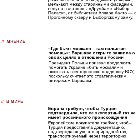
мелькают между старинными фасадами,
ведут от гостиницы «Дружба» к «Выборг
Паласу», от библиотеки Алвара Аалто — к
Прогонному скверу и Выборгскому замку.
//
МНЕНИЕ
«Где бьют москаля – там польская
помощь»: Варшава открыто заявила о
своих целях в отношении России
Президент Польши призвал продолжить
помогать Украине «бить москаля» и
оказывать всестороннюю поддержку ВСУ,
поскольку считает это стратегическим
интересом Варшавы.
//
В МИРЕ
Европа требует, чтобы Турция
подтвердила, что ее экспортный газ не
имеет российского происхождения
Европейские покупатели требуют, чтобы
Турция предоставила документацию,
подтверждающую, что природный газ,
транспортируемый через территорию