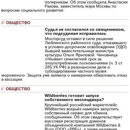
полярникам. Об этом сообщила Анастасия
Ракова, заместитель мэра Москвы по
вопросам социального развития.
//
ОБЩЕСТВО
Судья не согласился со священником,
что подсудимая исправилась
Мосгорсуд оставил в силе решение
Люблинского районного суда, отказавшего
в условно-досрочном освобождении (УДО)
бывшей заместительнице министра
культуры Ольге Яриловой. Чиновница
отбывает семилетний срок за
злоупотребление полномочиями (ч. 3 ст.
285 УК РФ) в резонансном деле о
субсидировании частного музея
мороженого. Защита уже заявила о намерении обжаловать отказ
в кассации.
//
ОБЩЕСТВО
Wildberries готовит запуск
собственного мессенджера?
Крупнейший российский маркетплейс
Wildberries всерьёз намерен запустить
собственный сервис для обмена
сообщениями. Об этом свидетельствует
массовая регистрация доменов
объединённой компанией Wildberries &
Russ (ООО «РВБ»), а также недавние