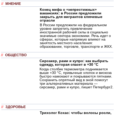
//
МНЕНИЕ
Конец мифа о «непрестижных»
вакансиях: в России предложили
закрыть для мигрантов ключевые
отрасли
В России предложили на федеральном
уровне запретить привлечение
иностранной рабочей силы в социально
значимые сектора экономики. Речь идет о
сферах, которые напрямую влияют на
занятость местного населения:
образовании, торговле, транспорте и ЖКХ.
//
ОБЩЕСТВО
Сирсакер, рами и купро: как выбрать
одежду, которая спасет в +30 °C
Когда столбик термометра поднимается
выше +30 °C, привычные хлопок и вискоза
быстро намокают и покрываются пятнами.
Сохранить опрятный вид в зной помогут
три альтернативных материала —
сирсакер, рами и купро, пишет Петербург2.
//
ЗДОРОВЬЕ
Трихолог Кохас: чтобы волосы росли,