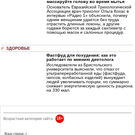
массируйте голову во время мытья
Основатель Евразийской Трихологической
Ассоциации врач-трихолог Ольга Кохас в
интервью «Радио 1» объяснила, почему
одним женщинам удается без труда
отрастить длинные локоны, а другие
годами борются за каждый сантиметр с
помощью масок и салонных процедур.
//
ЗДОРОВЬЕ
Фастфуд для похудения: как это
работает по мнению диетолога
Исследователи из Бристольского
университета выяснили, что отказ от
ультрапереработанной еды (фастфуда,
чипсов, колбасных изделий) вынуждает
людей увеличивать порции, но суммарно
снижает энергетическую ценность рациона
на 330 ккал.
18+
Возрастная категория сайта:
Ваш город: /