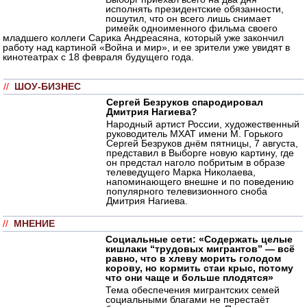
исполнять президентские обязанности,
пошутил, что он всего лишь снимает
римейк одноименного фильма своего
младшего коллеги Сарика Андреасяна, который уже закончил
работу над картиной «Война и мир», и ее зрители уже увидят в
кинотеатрах с 18 февраля будущего года.
//
ШОУ-БИЗНЕС
Сергей Безруков спародировал
Дмитрия Нагиева?
Народный артист России, художественный
руководитель МХАТ имени М. Горького
Сергей Безруков днём пятницы, 7 августа,
представил в Выборге новую картину, где
он предстал наголо побритым в образе
телеведущего Марка Николаева,
напоминающего внешне и по поведению
популярного телевизионного сноба
Дмитрия Нагиева.
//
МНЕНИЕ
Социальные сети: «Содержать целые
кишлаки “трудовых мигрантов” — всё
равно, что в хлеву морить голодом
корову, но кормить стаи крыс, потому
что они чаще и больше плодятся»
Тема обеспечения мигрантских семей
социальными благами не перестаёт