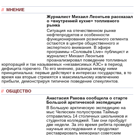
//
МНЕНИЕ
Журналист Михаил Леонтьев рассказал
о «внутренней кухне» топливного
рынка
Ситуация на отечественном рынке
нефтепродуктов и особенности
функционирования розничного сегмента
остаются в центре общественного и
экспертного внимания. В эфире
программы «Соловьёв Live» публицист и
журналист Михаил Леонтьев
проанализировал поведение топливных
корпораций и так называемых «независимых АЗС» в период
дефицита горючего. По его мнению, разница между ними
принципиальна: первые действуют в интересах государства, в то
время как вторые стремятся к максимальному извлечению
прибыли, демонстрируя типичное поведение спекулянтов.
//
ОБЩЕСТВО
Анастасия Ракова сообщила о старте
Большой арктической экспедиции
В Большую арктическую экспедицию на
мыс Челюскин полуострова Таймыр
отправились 14 столичных школьников и
студентов колледжей. Там они пробудут
две недели. За это время ребята проведут
научные исследования и продолжат
реставрировать мемориал советским