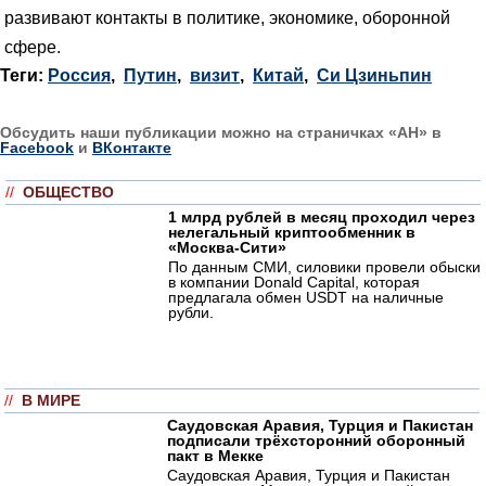
развивают контакты в политике, экономике, оборонной
сфере.
Теги:
Россия
,
Путин
,
визит
,
Китай
,
Си Цзиньпин
Обсудить наши публикации можно на страничках «АН» в
Facebook
и
ВКонтакте
//
ОБЩЕСТВО
1 млрд рублей в месяц проходил через
нелегальный криптообменник в
«Москва-Сити»
По данным СМИ, силовики провели обыски
в компании Donald Capital, которая
предлагала обмен USDT на наличные
рубли.
//
В МИРЕ
Саудовская Аравия, Турция и Пакистан
подписали трёхсторонний оборонный
пакт в Мекке
Саудовская Аравия, Турция и Пакистан