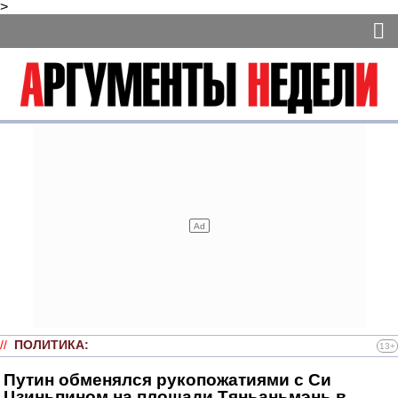
>
//
ПОЛИТИКА
:
13+
Путин обменялся рукопожатиями с Си
Цзиньпином на площади Тяньаньмэнь в