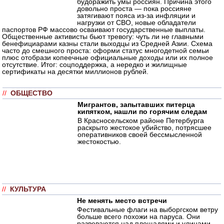
будоражить умы россиян. Причина этого
довольно проста — пока россияне
затягивают пояса из-за инфляции и
нагрузки от СВО, новые обладатели
паспортов РФ массово осваивают государственные выплаты.
Общественные активисты бьют тревогу: чуть ли не главными
бенефициарами казны стали выходцы из Средней Азии. Схема
часто до смешного проста: оформи статус многодетной семьи
плюс отобрази копеечные официальные доходы или их полное
отсутствие. Итог: соцподдержка, а нередко и жилищные
сертификаты на десятки миллионов рублей.
//
ОБЩЕСТВО
Мигрантов, запытавших питерца
кипятком, нашли по горячим следам
В Красносельском районе Петербурга
раскрыто жестокое убийство, потрясшее
оперативников своей бессмысленной
жестокостью.
//
КУЛЬТУРА
Не менять место встречи
Фестивальные флаги на выборгском ветру
больше всего похожи на паруса. Они
развеваются над площадями и улицами,