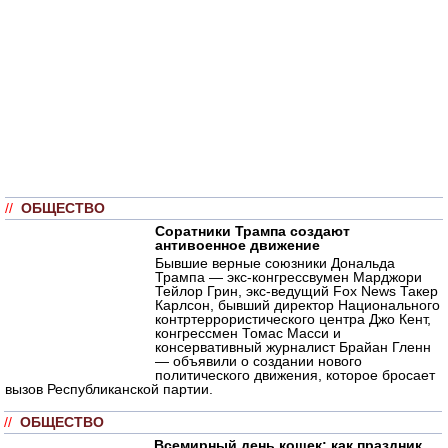
//
ОБЩЕСТВО
Соратники Трампа создают
антивоенное движение
Бывшие верные союзники Дональда
Трампа — экс-конгрессвумен Марджори
Тейлор Грин, экс-ведущий Fox News Такер
Карлсон, бывший директор Национального
контртеррористического центра Джо Кент,
конгрессмен Томас Масси и
консервативный журналист Брайан Гленн
— объявили о создании нового
политического движения, которое бросает
вызов Республиканской партии.
//
ОБЩЕСТВО
Всемирный день кошек: как праздник