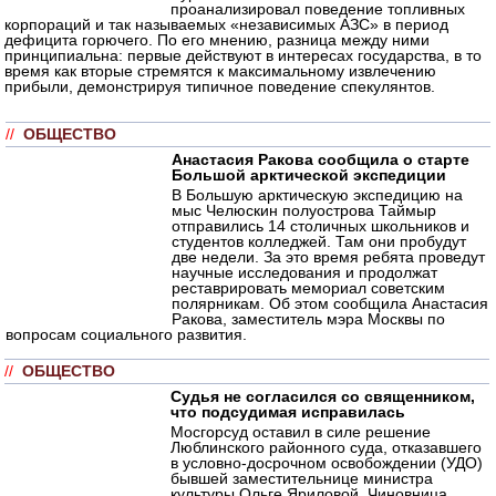
проанализировал поведение топливных
корпораций и так называемых «независимых АЗС» в период
дефицита горючего. По его мнению, разница между ними
принципиальна: первые действуют в интересах государства, в то
время как вторые стремятся к максимальному извлечению
прибыли, демонстрируя типичное поведение спекулянтов.
//
ОБЩЕСТВО
Анастасия Ракова сообщила о старте
Большой арктической экспедиции
В Большую арктическую экспедицию на
мыс Челюскин полуострова Таймыр
отправились 14 столичных школьников и
студентов колледжей. Там они пробудут
две недели. За это время ребята проведут
научные исследования и продолжат
реставрировать мемориал советским
полярникам. Об этом сообщила Анастасия
Ракова, заместитель мэра Москвы по
вопросам социального развития.
//
ОБЩЕСТВО
Судья не согласился со священником,
что подсудимая исправилась
Мосгорсуд оставил в силе решение
Люблинского районного суда, отказавшего
в условно-досрочном освобождении (УДО)
бывшей заместительнице министра
культуры Ольге Яриловой. Чиновница