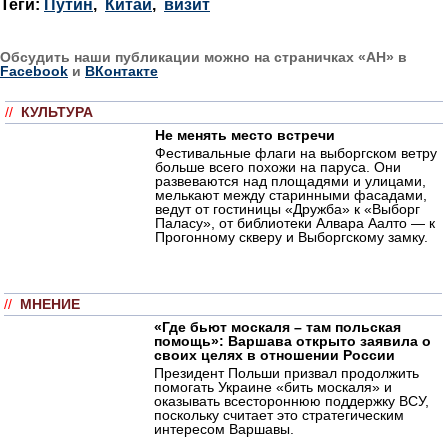
Теги:
Путин
,
Китай
,
визит
Обсудить наши публикации можно на страничках «АН» в
Facebook
и
ВКонтакте
//
КУЛЬТУРА
Не менять место встречи
Фестивальные флаги на выборгском ветру
больше всего похожи на паруса. Они
развеваются над площадями и улицами,
мелькают между старинными фасадами,
ведут от гостиницы «Дружба» к «Выборг
Паласу», от библиотеки Алвара Аалто — к
Прогонному скверу и Выборгскому замку.
//
МНЕНИЕ
«Где бьют москаля – там польская
помощь»: Варшава открыто заявила о
своих целях в отношении России
Президент Польши призвал продолжить
помогать Украине «бить москаля» и
оказывать всестороннюю поддержку ВСУ,
поскольку считает это стратегическим
интересом Варшавы.