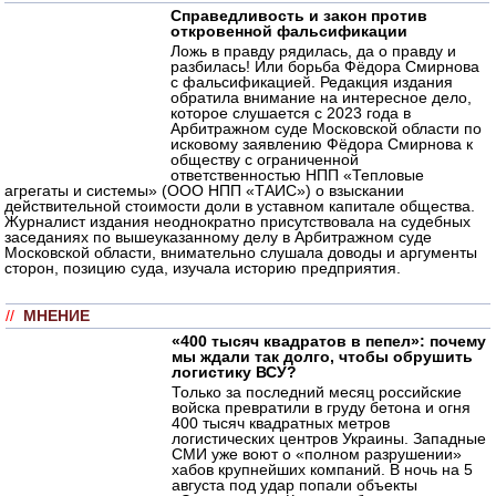
Справедливость и закон против
откровенной фальсификации
Ложь в правду рядилась, да о правду и
разбилась! Или борьба Фёдора Смирнова
с фальсификацией. Редакция издания
обратила внимание на интересное дело,
которое слушается с 2023 года в
Арбитражном суде Московской области по
исковому заявлению Фёдора Смирнова к
обществу с ограниченной
ответственностью НПП «Тепловые
агрегаты и системы» (ООО НПП «ТАИС») о взыскании
действительной стоимости доли в уставном капитале общества.
Журналист издания неоднократно присутствовала на судебных
заседаниях по вышеуказанному делу в Арбитражном суде
Московской области, внимательно слушала доводы и аргументы
сторон, позицию суда, изучала историю предприятия.
//
МНЕНИЕ
«400 тысяч квадратов в пепел»: почему
мы ждали так долго, чтобы обрушить
логистику ВСУ?
Только за последний месяц российские
войска превратили в груду бетона и огня
400 тысяч квадратных метров
логистических центров Украины. Западные
СМИ уже воют о «полном разрушении»
хабов крупнейших компаний. В ночь на 5
августа под удар попали объекты