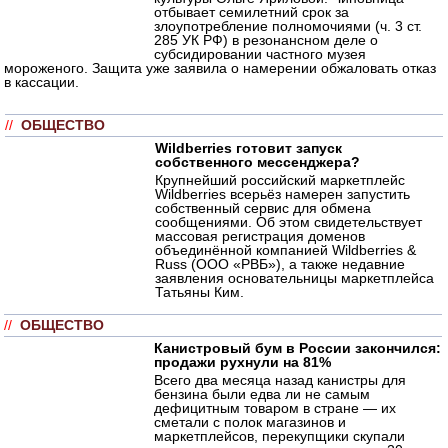
отбывает семилетний срок за
злоупотребление полномочиями (ч. 3 ст.
285 УК РФ) в резонансном деле о
субсидировании частного музея
мороженого. Защита уже заявила о намерении обжаловать отказ
в кассации.
//
ОБЩЕСТВО
Wildberries готовит запуск
собственного мессенджера?
Крупнейший российский маркетплейс
Wildberries всерьёз намерен запустить
собственный сервис для обмена
сообщениями. Об этом свидетельствует
массовая регистрация доменов
объединённой компанией Wildberries &
Russ (ООО «РВБ»), а также недавние
заявления основательницы маркетплейса
Татьяны Ким.
//
ОБЩЕСТВО
Канистровый бум в России закончился:
продажи рухнули на 81%
Всего два месяца назад канистры для
бензина были едва ли не самым
дефицитным товаром в стране — их
сметали с полок магазинов и
маркетплейсов, перекупщики скупали