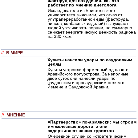
Фастфуд для похудения: как это
работает по мнению диетолога
Исследователи из Бристольского
университета выяснили, что отказ от
ультрапереработанной еды (фастфуда,
чипсов, колбасных изделий) вынуждает
людей увеличивать порции, но суммарно
снижает энергетическую ценность рациона
на 330 ккал.
//
В МИРЕ
Хуситы нанесли удары по саудовским
целям
Хуситы устроили форменный ад на юге
Аравийского полуострова. За неполные
двое суток они нанесли удары по
саудовским и просаудовским целям в
Йемене и Саудовской Аравии.
//
МНЕНИЕ
«Партнерство» по-армянски: мы строим
им железные дороги, а они
задерживают наших туристов
Очередной случай со «стратегическим