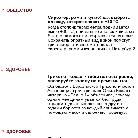
//
ОБЩЕСТВО
Сирсакер, рами и купро: как выбрать
одежду, которая спасет в +30 °C
Когда столбик термометра поднимается
выше +30 °C, привычные хлопок и вискоза
быстро намокают и покрываются пятнами.
Сохранить опрятный вид в зной помогут
три альтернативных материала —
сирсакер, рами и купро, пишет Петербург2.
//
ЗДОРОВЬЕ
Трихолог Кохас: чтобы волосы росли,
массируйте голову во время мытья
Основатель Евразийской Трихологической
Ассоциации врач-трихолог Ольга Кохас в
интервью «Радио 1» объяснила, почему
одним женщинам удается без труда
отрастить длинные локоны, а другие
годами борются за каждый сантиметр с
помощью масок и салонных процедур.
//
ЗДОРОВЬЕ