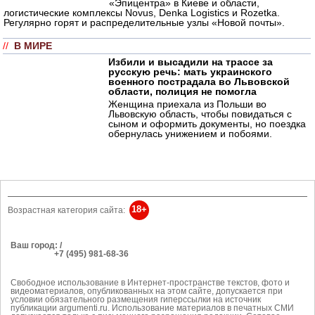
«Эпицентра» в Киеве и области,
логистические комплексы Novus, Denka Logistics и Rozetka.
Регулярно горят и распределительные узлы «Новой почты».
//
В МИРЕ
Избили и высадили на трассе за
русскую речь: мать украинского
военного пострадала во Львовской
области, полиция не помогла
Женщина приехала из Польши во
Львовскую область, чтобы повидаться с
сыном и оформить документы, но поездка
обернулась унижением и побоями.
18+
Возрастная категория сайта:
Ваш город: /
РЕКЛАМА
+7 (495) 981-68-36
Об издании
anonline@argumenti.ru
Свободное использование в Интернет-пространстве текстов, фото и
видеоматериалов, опубликованных на этом сайте, допускается при
условии обязательного размещения гиперссылки на источник
публикации argumenti.ru. Использование материалов в печатных СМИ