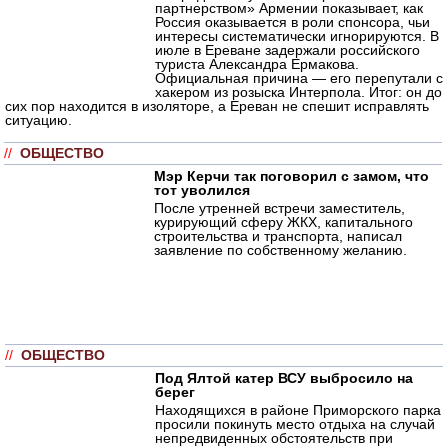
партнерством» Армении показывает, как
Россия оказывается в роли спонсора, чьи
интересы систематически игнорируются. В
июле в Ереване задержали российского
туриста Александра Ермакова.
Официальная причина — его перепутали с
хакером из розыска Интерпола. Итог: он до
сих пор находится в изоляторе, а Ереван не спешит исправлять
ситуацию.
//
ОБЩЕСТВО
Мэр Керчи так поговорил с замом, что
тот уволился
После утренней встречи заместитель,
курирующий сферу ЖКХ, капитального
строительства и транспорта, написал
заявление по собственному желанию.
//
ОБЩЕСТВО
Под Ялтой катер ВСУ выбросило на
берег
Находящихся в районе Приморского парка
просили покинуть место отдыха на случай
непредвиденных обстоятельств при