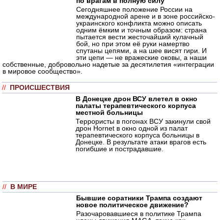
по врагам в полную силу
Сегодняшнее положение России на
международной арене и в зоне российско-
украинского конфликта можно описать
одним ёмким и точным образом: страна
пытается вести жесточайший кулачный
бой, но при этом её руки намертво
спутаны цепями, а на шее висят гири. И
эти цепи — не вражеские оковы, а наши
собственные, добровольно надетые за десятилетия «интеграции
в мировое сообщество».
//
ПРОИСШЕСТВИЯ
В Донецке дрон ВСУ влетел в окно
палаты терапевтического корпуса
местной больницы
Террористы в погонах ВСУ закинули свой
дрон Hornet в окно одной из палат
терапевтического корпуса больницы в
Донецке. В результате атаки врагов есть
погибшие и пострадавшие.
//
В МИРЕ
Бывшие соратники Трампа создают
новое политическое движение?
Разочаровавшиеся в политике Трампа