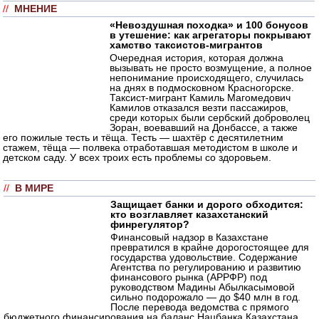
//
МНЕНИЕ
«Невоздушная походка» и 100 бонусов
в утешение: как агрегаторы покрывают
хамство таксистов-мигрантов
Очередная история, которая должна
вызывать не просто возмущение, а полное
непонимание происходящего, случилась
на днях в подмосковном Красногорске.
Таксист-мигрант Камиль Магомедович
Камилов отказался везти пассажиров,
среди которых были сербский доброволец
Зоран, воевавший на Донбассе, а также
его пожилые тесть и тёща. Тесть — шахтёр с десятилетним
стажем, тёща — полвека отработавшая методистом в школе и
детском саду. У всех троих есть проблемы со здоровьем.
//
В МИРЕ
Защищает банки и дорого обходится:
кто возглавляет казахстанский
финрегулятор?
Финансовый надзор в Казахстане
превратился в крайне дорогостоящее для
государства удовольствие. Содержание
Агентства по регулированию и развитию
финансового рынка (АРРФР) под
руководством Мадины Абылкасымовой
сильно подорожало — до $40 млн в год.
После перевода ведомства с прямого
бюджетного финансирования на баланс Нацбанка Казахстана