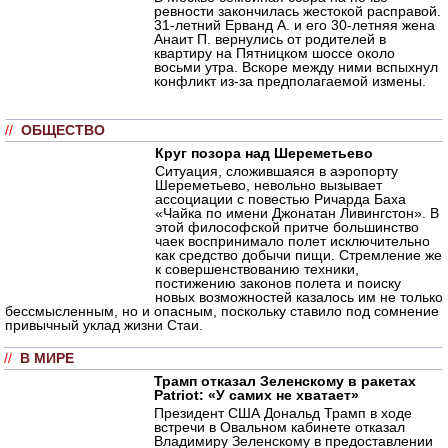
ревности закончилась жестокой расправой.
31-летний Ерванд А. и его 30-летняя жена
Анаит П. вернулись от родителей в
квартиру на Пятницком шоссе около
восьми утра. Вскоре между ними вспыхнул
конфликт из-за предполагаемой измены.
//
ОБЩЕСТВО
Круг позора над Шереметьево
Ситуация, сложившаяся в аэропорту
Шереметьево, невольно вызывает
ассоциации с повестью Ричарда Баха
«Чайка по имени Джонатан Ливингстон». В
этой философской притче большинство
чаек воспринимало полет исключительно
как средство добычи пищи. Стремление же
к совершенствованию техники,
постижению законов полета и поиску
новых возможностей казалось им не только
бессмысленным, но и опасным, поскольку ставило под сомнение
привычный уклад жизни Стаи.
//
В МИРЕ
Трамп отказал Зеленскому в ракетах
Patriot: «У самих не хватает»
Президент США Дональд Трамп в ходе
встречи в Овальном кабинете отказал
Владимиру Зеленскому в предоставлении