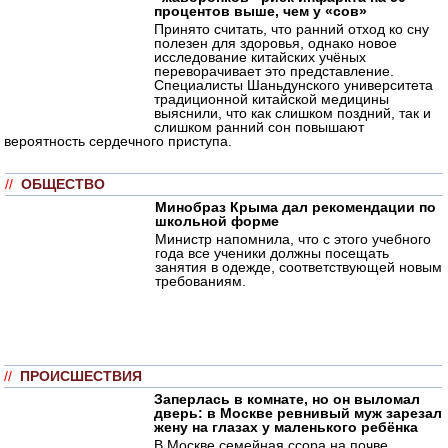
процентов выше, чем у «сов»
Принято считать, что ранний отход ко сну
полезен для здоровья, однако новое
исследование китайских учёных
переворачивает это представление.
Специалисты Шаньдунского университета
традиционной китайской медицины
выяснили, что как слишком поздний, так и
слишком ранний сон повышают
вероятность сердечного приступа.
//
ОБЩЕСТВО
Минобраз Крыма дал рекомендации по
школьной форме
Министр напомнила, что с этого учебного
года все ученики должны посещать
занятия в одежде, соответствующей новым
требованиям.
//
ПРОИСШЕСТВИЯ
Заперлась в комнате, но он выломал
дверь: в Москве ревнивый муж зарезал
жену на глазах у маленького ребёнка
В Москве семейная ссора на почве