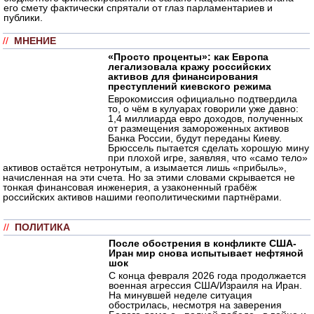
его смету фактически спрятали от глаз парламентариев и
публики.
//
МНЕНИЕ
«Просто проценты»: как Европа
легализовала кражу российских
активов для финансирования
преступлений киевского режима
Еврокомиссия официально подтвердила
то, о чём в кулуарах говорили уже давно:
1,4 миллиарда евро доходов, полученных
от размещения замороженных активов
Банка России, будут переданы Киеву.
Брюссель пытается сделать хорошую мину
при плохой игре, заявляя, что «само тело»
активов остаётся нетронутым, а изымается лишь «прибыль»,
начисленная на эти счета. Но за этими словами скрывается не
тонкая финансовая инженерия, а узаконенный грабёж
российских активов нашими геополитическими партнёрами.
//
ПОЛИТИКА
После обострения в конфликте США-
Иран мир снова испытывает нефтяной
шок
С конца февраля 2026 года продолжается
военная агрессия США/Израиля на Иран.
На минувшей неделе ситуация
обострилась, несмотря на заверения