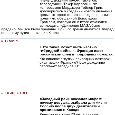
члены движения MAGA, такие как
телеведущий Такер Карлсон и экс-
конгрессмен Марджори Тейлор Грин,
договорились о создании нового движения,
целью которого станет проведение в жизнь
политики, обещанной Дональдом
Трампом, которую он в итоге отказался
воплощать. «Движение MAGA было
предано. Мы все были преданы. Пришло время двигаться вперед
по новому пути», — заявил Карлсон.
//
В МИРЕ
«Это также может быть частью
гибридной войны»: Франция ищет
российский след в природных пожарах
Кто виноват в жутких природных пожарах,
охвативших Францию? Вам доходчиво
расскажет западное ТВ:
//
ОБЩЕСТВО
«Западный рай» оказался мифом:
почему девушка выбрала для жизни
Россию после двух десятилетий
проживания в Канаде
Девушка прожила 20 лет в Канаде,