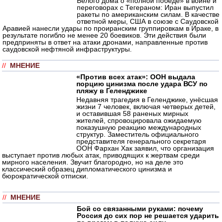
Белого дома о «полной победе» в войне и
переговорах с Тегераном: Иран выпустил
ракеты по американским силам. В качестве
ответной меры, США в союзе с Саудовской
Аравией нанесли удары по проиранским группировкам в Ираке, в
результате погибло не менее 20 боевиков. Эти действия были
предприняты в ответ на атаки дронами, направленные против
саудовской нефтяной инфраструктуры.
//
МНЕНИЕ
«Против всех атак»: ООН выдала
порцию цинизма после удара ВСУ по
пляжу в Геленджике
Недавняя трагедия в Геленджике, унёсшая
жизни 7 человек, включая четверых детей,
и оставившая 58 раненых мирных
жителей, спровоцировала ожидаемую
показушную реакцию международных
структур. Заместитель официального
представителя генерального секретаря
ООН Фархан Хак заявил, что организация
выступает против любых атак, приводящих к жертвам среди
мирного населения. Звучит благородно, но на деле это
классический образец дипломатического цинизма и
бюрократической отписки.
//
МНЕНИЕ
Бой со связанными руками: почему
Россия до сих пор не решается ударить