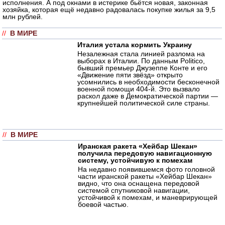
исполнения. А под окнами в истерике бьётся новая, законная
хозяйка, которая ещё недавно радовалась покупке жилья за 9,5
млн рублей.
//
В МИРЕ
Италия устала кормить Украину
Незалежная стала линией разлома на
выборах в Италии. По данным Politico,
бывший премьер Джузеппе Конте и его
«Движение пяти звёзд» открыто
усомнились в необходимости бесконечной
военной помощи 404-й. Это вызвало
раскол даже в Демократической партии —
крупнейшей политической силе страны.
//
В МИРЕ
Иранская ракета «Хейбар Шекан»
получила передовую навигационную
систему, устойчивую к помехам
На недавно появившемся фото головной
части иранской ракеты «Хейбар Шекан»
видно, что она оснащена передовой
системой спутниковой навигации,
устойчивой к помехам, и маневрирующей
боевой частью.