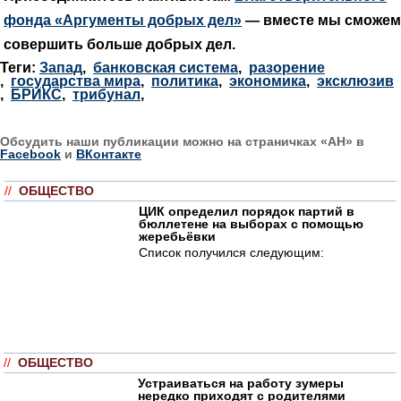
фонда «Аргументы добрых дел»
— вместе мы сможем
совершить больше добрых дел.
Теги:
Запад
,
банковская система
,
разорение
,
государства мира
,
политика
,
экономика
,
эксклюзив
,
БРИКС
,
трибунал
,
Обсудить наши публикации можно на страничках «АН» в
Facebook
и
ВКонтакте
//
ОБЩЕСТВО
ЦИК определил порядок партий в
бюллетене на выборах с помощью
жеребьёвки
Список получился следующим:
//
ОБЩЕСТВО
Устраиваться на работу зумеры
нередко приходят с родителями