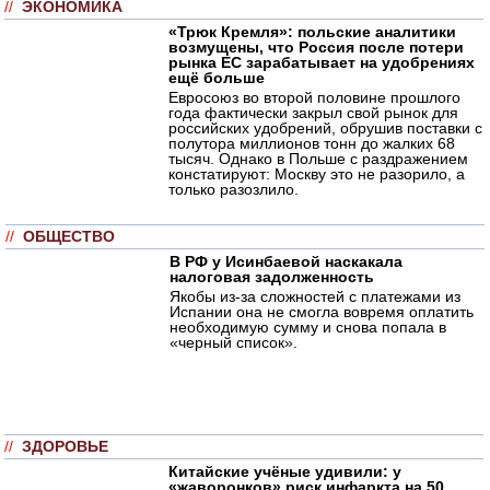
//
ЭКОНОМИКА
«Трюк Кремля»: польские аналитики
возмущены, что Россия после потери
рынка ЕС зарабатывает на удобрениях
ещё больше
Евросоюз во второй половине прошлого
года фактически закрыл свой рынок для
российских удобрений, обрушив поставки с
полутора миллионов тонн до жалких 68
тысяч. Однако в Польше с раздражением
констатируют: Москву это не разорило, а
только разозлило.
//
ОБЩЕСТВО
В РФ у Исинбаевой наскакала
налоговая задолженность
Якобы из-за сложностей с платежами из
Испании она не смогла вовремя оплатить
необходимую сумму и снова попала в
«черный список».
//
ЗДОРОВЬЕ
Китайские учёные удивили: у
«жаворонков» риск инфаркта на 50