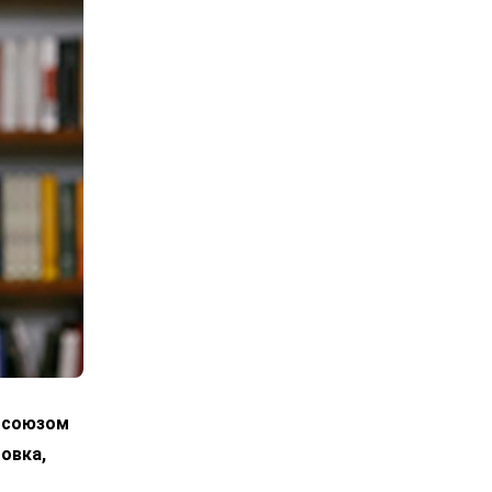
росоюзом
овка,