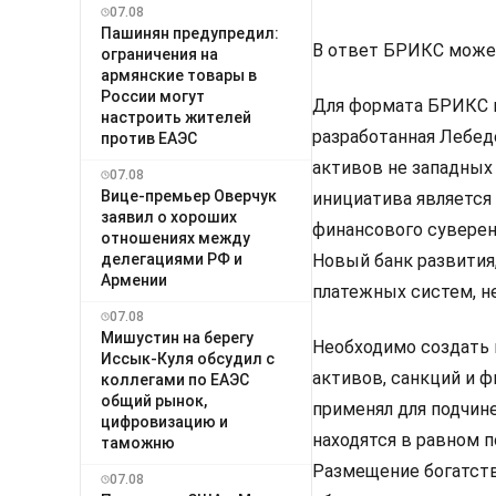
07.08
Пашинян предупредил:
В ответ БРИКС може
ограничения на
армянские товары в
России могут
Для формата БРИКС п
настроить жителей
разработанная Лебед
против ЕАЭС
активов не западных
07.08
Вице-премьер Оверчук
инициатива является
заявил о хороших
финансового суверен
отношениях между
делегациями РФ и
Новый банк развития
Армении
платежных систем, не
07.08
Мишустин на берегу
Необходимо создать
Иссык-Куля обсудил с
активов, санкций и 
коллегами по ЕАЭС
общий рынок,
применял для подчин
цифровизацию и
находятся в равном 
таможню
Размещение богатств
07.08