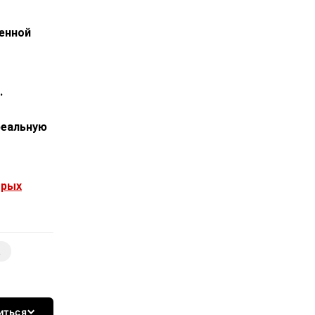
енной
.
реальную
брых
а
иться