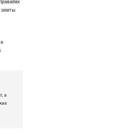
 правилах
т элиты
 а
и
, а
ских