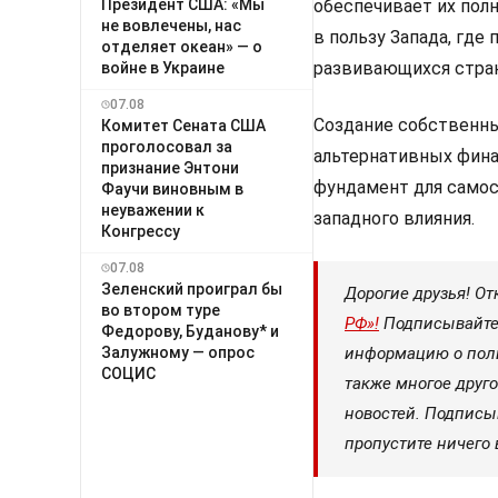
Президент США: «Мы
обеспечивает их полн
не вовлечены, нас
в пользу Запада, где
отделяет океан» — о
развивающихся стран
войне в Украине
07.08
Создание собственны
Комитет Сената США
проголосовал за
альтернативных фина
признание Энтони
фундамент для самос
Фаучи виновным в
неуважении к
западного влияния.
Конгрессу
07.08
Зеленский проиграл бы
Дорогие друзья! От
во втором туре
РФ»!
Подписывайтес
Федорову, Буданову* и
Залужному — опрос
информацию о поли
СОЦИС
также многое друго
новостей. Подписы
пропустите ничего 