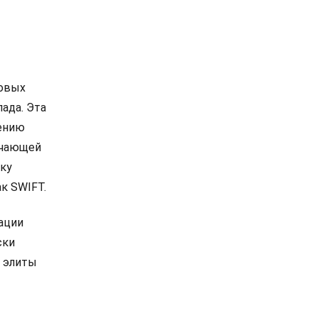
совых
ада. Эта
лению
ючающей
тку
к SWIFT.
ации
ски
е элиты