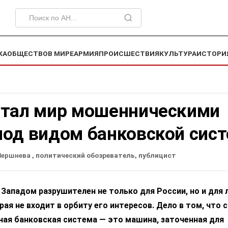
КА
ОБЩЕСТВО
В МИРЕ
АРМИЯ
ПРОИСШЕСТВИЯ
КУЛЬТУРА
ИСТОРИ
утал мир мошенническими
под видом банковской сис
Шершнева
, политический обозреватель, публицист
Западом разрушителен не только для России, но и для
рая не входит в орбиту его интересов. Дело в том, что 
ная банковская система — это машина, заточенная для