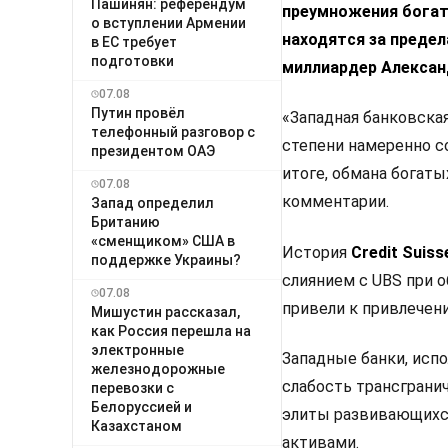
Пашинян: референдум
преумножения богатс
о вступлении Армении
находятся за предел
в ЕС требует
подготовки
миллиардер Александ
07.08
Путин провёл
«Западная банковская
телефонный разговор с
степени намеренно с
президентом ОАЭ
итоге, обмана богаты
07.08
комментарии.
Запад определил
Британию
«сменщиком» США в
История
Credit Suiss
поддержке Украины?
слиянием с UBS при 
07.08
привели к привлечен
Мишустин рассказал,
как Россия перешла на
электронные
Западные банки, исп
железнодорожные
слабость трансграни
перевозки с
Белоруссией и
элиты развивающихся
Казахстаном
активами.