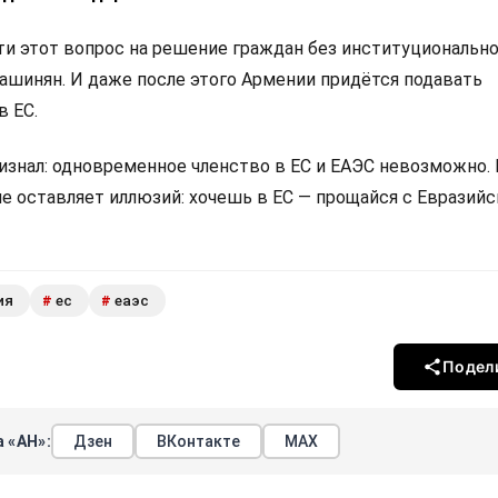
 этот вопрос на решение граждан без институциональн
Пашинян. И даже после этого Армении придётся подавать
в ЕС.
изнал: одновременное членство в ЕС и ЕАЭС невозможно.
не оставляет иллюзий: хочешь в ЕС — прощайся с Евразий
ия
ес
еаэс
#
#
Подел
 «АН»:
Дзен
ВКонтакте
МАХ