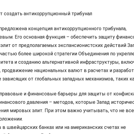
т создать антикоррупционный трибунал
редложена концепция антикоррупционного трибунала,
евым. Его основная функция – обеспечить защиту финан
 элит от предполагаемых экспансионистских действий Зап
 частью более широкой стратегии Объединения по укреп
итета и созданию альтернативной инфраструктуры, вкл
, продвижение национальных валют в расчетах и разрабо
 зависящих от глобальных западных механизмов, таких ка
 правовые и финансовые барьеры для защиты от конфиск
финансового давления – методов, которые Запад историче
ения мировых элит. При этом важно учитывать, что не вс
положении.
 в швейцарских банках или на американских счетах не