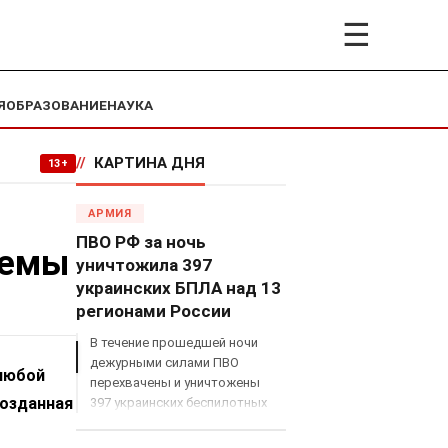
☰
Я
ОБРАЗОВАНИЕ
НАУКА
//
КАРТИНА ДНЯ
13+
АРМИЯ
ПВО РФ за ночь
темы
уничтожила 397
украинских БПЛА над 13
регионами России
В течение прошедшей ночи
дежурными силами ПВО
 любой
перехвачены и уничтожены
созданная
397 украинских беспилотных
летательных аппаратов
самолетного типа над