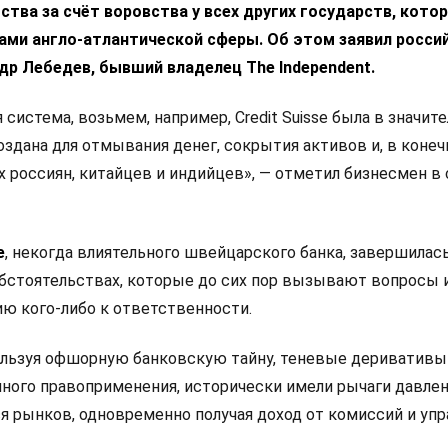
тва за счёт воровства у всех других государств, кото
ами англо-атлантической сферы. Об этом заявил росси
р Лебедев, бывший владелец The Independent.
 система, возьмем, например, Credit Suisse была в значит
оздана для отмывания денег, сокрытия активов и, в коне
х россиян, китайцев и индийцев», — отметил бизнесмен в
e
, некогда влиятельного швейцарского банка, завершилась
обстоятельствах, которые до сих пор вызывают вопросы 
ию кого-либо к ответственности.
ользуя офшорную банковскую тайну, теневые деривативы
чного правоприменения, исторически имели рычаги давлен
 рынков, одновременно получая доход от комиссий и упр