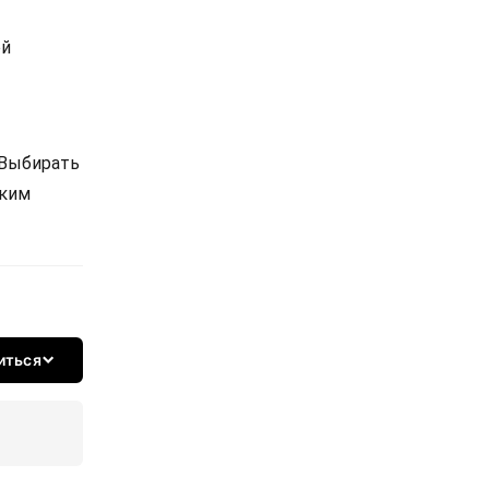
ой
 Выбирать
ским
иться