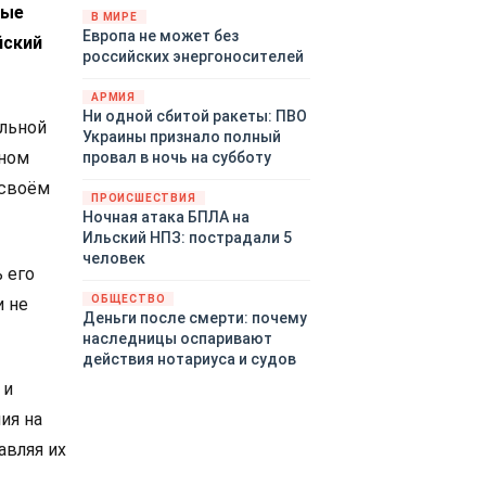
рые
территориями Белгородской,
В МИРЕ
Европа не может без
Брянской, Воронежской,
йский
российских энергоносителей
Курской, Липецкой,
Орловской, Пензенской,
АРМИЯ
Ростовской, Рязанской,
Ни одной сбитой ракеты: ПВО
Самарской, Саратовской,
ельной
Украины признало полный
Тамбовской, Тульской
чном
провал в ночь на субботу
областей, Краснодарского
 своём
края, Республики Крым и над
ПРОИСШЕСТВИЯ
акваторией Азовского моря.
Ночная атака БПЛА на
Ильский НПЗ: пострадали 5
человек
 его
ОБЩЕСТВО
и не
Деньги после смерти: почему
наследницы оспаривают
действия нотариуса и судов
 и
ия на
авляя их