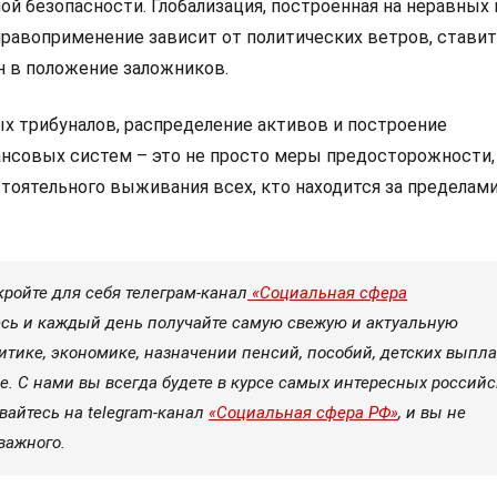
ой безопасности. Глобализация, построенная на неравных
 правоприменение зависит от политических ветров, стави
 в положение заложников.
х трибуналов, распределение активов и построение
нсовых систем – это не просто меры предосторожности,
тоятельного выживания всех, кто находится за пределам
кройте для себя телеграм-канал
«Социальная сфера
ь и каждый день получайте самую свежую и актуальную
тике, экономике, назначении пенсий, пособий, детских выплат
е. С нами вы всегда будете в курсе самых интересных россий
вайтесь на telegram-канал
«Социальная сфера РФ»
, и вы не
важного.