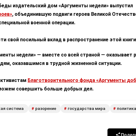
беды издательский дом «Аргументы недели» выпустил
роев»
, объединившую подвиги героев Великой Отечеств
специальной военной операции.
ти свой посильный вклад в распространение этой книги
менты недели» — вместе со всей страной — оказывает 
дям, оказавшимся в трудной жизненной ситуации.
активистам
Благотворительного фонда «Аргументы до
можем совершить больше добрых дел.
кая система
разорение
государства мира
политик
#
#
#
Подел