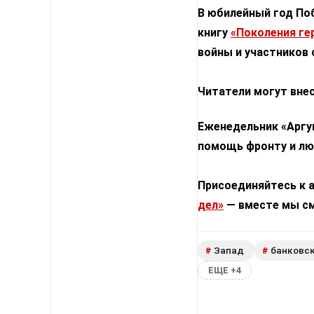
В юбилейный год По
книгу
«Поколения ге
войны и участников 
Читатели могут внес
Еженедельник «Аргу
помощь фронту и лю
Присоединяйтесь к 
дел»
— вместе мы с
Запад
банковс
#
#
ЕЩЕ +4