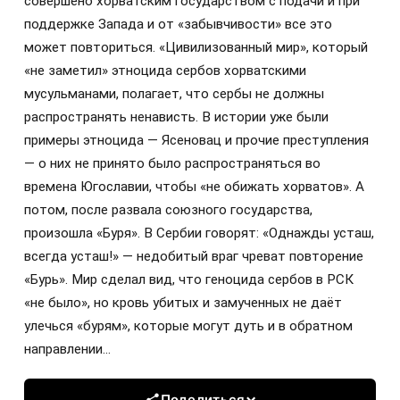
совершено хорватским государством с подачи и при
поддержке Запада и от «забывчивости» все это
может повториться. «Цивилизованный мир», который
«не заметил» этноцида сербов хорватскими
мусульманами, полагает, что сербы не должны
распространять ненависть. В истории уже были
примеры этноцида — Ясеновац и прочие преступления
— о них не принято было распространяться во
времена Югославии, чтобы «не обижать хорватов». А
потом, после развала союзного государства,
произошла «Буря». В Сербии говорят: «Однажды усташ,
всегда усташ!» — недобитый враг чреват повторение
«Бурь». Мир сделал вид, что геноцида сербов в РСК
«не было», но кровь убитых и замученных не даёт
улечься «бурям», которые могут дуть и в обратном
направлении…
Поделиться