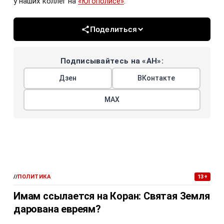
у наших коллег на
«Югополисе»
.
Поделиться
Подписывайтесь на «АН»:
Дзен
ВКонтакте
МАХ
//
ПОЛИТИКА
13+
Имам ссылается на Коран: Святая Земля
дарована евреям?