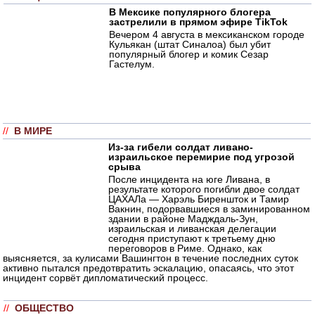
В Мексике популярного блогера
застрелили в прямом эфире TikTok
Вечером 4 августа в мексиканском городе
Кульякан (штат Синалоа) был убит
популярный блогер и комик Сезар
Гастелум.
//
В МИРЕ
Из-за гибели солдат ливано-
израильское перемирие под угрозой
срыва
После инцидента на юге Ливана, в
результате которого погибли двое солдат
ЦАХАЛа — Харэль Биреншток и Тамир
Вакнин, подорвавшиеся в заминированном
здании в районе Мадждаль-Зун,
израильская и ливанская делегации
сегодня приступают к третьему дню
переговоров в Риме. Однако, как
выясняется, за кулисами Вашингтон в течение последних суток
активно пытался предотвратить эскалацию, опасаясь, что этот
инцидент сорвёт дипломатический процесс.
//
ОБЩЕСТВО