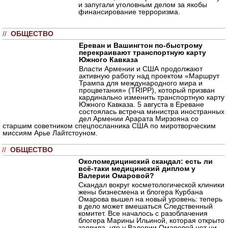
и запугали уголовным делом за якобы
финансирование терроризма.
//
ОБЩЕСТВО
Ереван и Вашингтон по-быстрому
перекраивают транспортную карту
Южного Кавказа
Власти Армении и США продолжают
активную работу над проектом «Маршрут
Трампа для международного мира и
процветания» (TRIPP), который призван
кардинально изменить транспортную карту
Южного Кавказа. 5 августа в Ереване
состоялась встреча министра иностранных
дел Армении Арарата Мирзояна со
старшим советником спецпосланника США по миротворческим
миссиям Арье Лайтстоуном.
//
ОБЩЕСТВО
Околомедицинский скандал: есть ли
всё-таки медицинский диплом у
Валерии Омаровой?
Скандал вокруг косметологической клиники
жены бизнесмена и блогера Курбана
Омарова вышел на новый уровень: теперь
в дело может вмешаться Следственный
комитет. Все началось с разоблачения
блогера Марины Ильиной, которая открыто
заявила, что у Валерии Омаровой нет ни