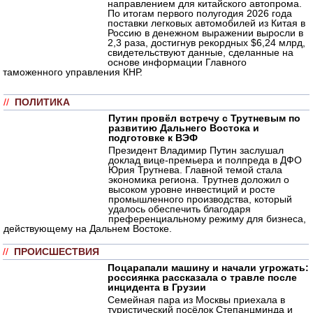
направлением для китайского автопрома.
По итогам первого полугодия 2026 года
поставки легковых автомобилей из Китая в
Россию в денежном выражении выросли в
2,3 раза, достигнув рекордных $6,24 млрд,
свидетельствуют данные, сделанные на
основе информации Главного
таможенного управления КНР.
//
ПОЛИТИКА
Путин провёл встречу с Трутневым по
развитию Дальнего Востока и
подготовке к ВЭФ
Президент Владимир Путин заслушал
доклад вице-премьера и полпреда в ДФО
Юрия Трутнева. Главной темой стала
экономика региона. Трутнев доложил о
высоком уровне инвестиций и росте
промышленного производства, который
удалось обеспечить благодаря
преференциальному режиму для бизнеса,
действующему на Дальнем Востоке.
//
ПРОИСШЕСТВИЯ
Поцарапали машину и начали угрожать:
россиянка рассказала о травле после
инцидента в Грузии
Семейная пара из Москвы приехала в
туристический посёлок Степанцминда и