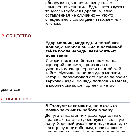
обнаружила, что их машину кто-то
намеренно испортил. Вдоль всего кузова
тянулась глубокая царапина, явно
оставленная не случайно — кто-то
специально с силой давил гвоздём или
ключом.
//
ОБЩЕСТВО
Удар молнии, медведь и погибшая
лошадь: морпех выжил в алтайской
тайге после череды невероятных
испытаний
История, которая больше похожа на
сценарий фильма, произошла с
участником спецоперации в алтайской
тайге. Мужчина пережил удар молнии,
который парализовал его прямо во время
верховой езды. Лошадь погибла на месте,
а морпех оказался под ней и не мог
двигаться.
//
ОБЩЕСТВО
В Госдуме напомнили, во сколько
можно закончить работу в жару
Депутаты напомнили работодателям о
правилах, которые действуют в сильную
жару. Хороший руководитель должен идти
навстречу подчинённым, если за окном
настоящее пекло. Чем выше температура