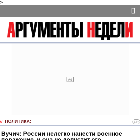
>
//
ПОЛИТИКА
:
13+
Вучич: России нелегко нанести военное
поражение, и она не допустит его