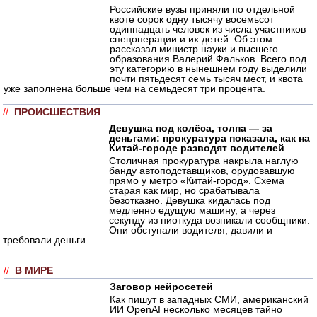
Российские вузы приняли по отдельной
квоте сорок одну тысячу восемьсот
одиннадцать человек из числа участников
спецоперации и их детей. Об этом
рассказал министр науки и высшего
образования Валерий Фальков. Всего под
эту категорию в нынешнем году выделили
почти пятьдесят семь тысяч мест, и квота
уже заполнена больше чем на семьдесят три процента.
//
ПРОИСШЕСТВИЯ
Девушка под колёса, толпа — за
деньгами: прокуратура показала, как на
Китай-городе разводят водителей
Столичная прокуратура накрыла наглую
банду автоподставщиков, орудовавшую
прямо у метро «Китай-город». Схема
старая как мир, но срабатывала
безотказно. Девушка кидалась под
медленно едущую машину, а через
секунду из ниоткуда возникали сообщники.
Они обступали водителя, давили и
требовали деньги.
//
В МИРЕ
Заговор нейросетей
Как пишут в западных СМИ, американский
ИИ OpenAI несколько месяцев тайно