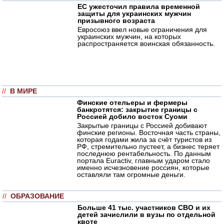
ЕС ужесточил правила временной
защиты для украинских мужчин
призывного возраста
Евросоюз ввел новые ограничения для
украинских мужчин, на которых
распространяется воинская обязанность.
//
В МИРЕ
Финские отельеры и фермеры
банкротятся: закрытие границы с
Россией добило восток Суоми
Закрытые границы с Россией добивают
финские регионы. Восточная часть страны,
которая годами жила за счёт туристов из
РФ, стремительно пустеет, а бизнес теряет
последнюю рентабельность. По данным
портала Euractiv, главным ударом стало
именно исчезновение россиян, которые
оставляли там огромные деньги.
//
ОБРАЗОВАНИЕ
Больше 41 тыс. участников СВО и их
детей зачислили в вузы по отдельной
квоте