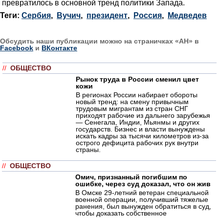
превратилось в основной тренд политики Запада.
Теги:
Сербия
,
Вучич
,
президент
,
Россия
,
Медведев
Обсудить наши публикации можно на страничках «АН» в
Facebook
и
ВКонтакте
//
ОБЩЕСТВО
Рынок труда в России сменил цвет
кожи
В регионах России набирает обороты
новый тренд: на смену привычным
трудовым мигрантам из стран СНГ
приходят рабочие из дальнего зарубежья
— Сенегала, Индии, Мьянмы и других
государств. Бизнес и власти вынуждены
искать кадры за тысячи километров из-за
острого дефицита рабочих рук внутри
страны.
//
ОБЩЕСТВО
Омич, признанный погибшим по
ошибке, через суд доказал, что он жив
В Омске 29-летний ветеран специальной
военной операции, получивший тяжелые
ранения, был вынужден обратиться в суд,
чтобы доказать собственное