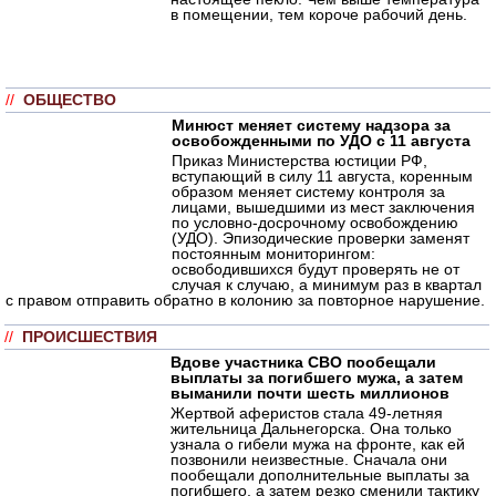
в помещении, тем короче рабочий день.
//
ОБЩЕСТВО
Минюст меняет систему надзора за
освобожденными по УДО с 11 августа
Приказ Министерства юстиции РФ,
вступающий в силу 11 августа, коренным
образом меняет систему контроля за
лицами, вышедшими из мест заключения
по условно-досрочному освобождению
(УДО). Эпизодические проверки заменят
постоянным мониторингом:
освободившихся будут проверять не от
случая к случаю, а минимум раз в квартал
с правом отправить обратно в колонию за повторное нарушение.
//
ПРОИСШЕСТВИЯ
Вдове участника СВО пообещали
выплаты за погибшего мужа, а затем
выманили почти шесть миллионов
Жертвой аферистов стала 49-летняя
жительница Дальнегорска. Она только
узнала о гибели мужа на фронте, как ей
позвонили неизвестные. Сначала они
пообещали дополнительные выплаты за
погибшего, а затем резко сменили тактику