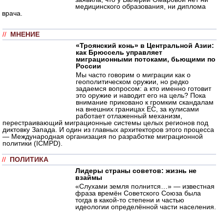
медицинского образования, ни диплома
врача.
//
МНЕНИЕ
«Троянский конь» в Центральной Азии:
как Брюссель управляет
миграционными потоками, бьющими по
России
Мы часто говорим о миграции как о
геополитическом оружии, но редко
задаемся вопросом: а кто именно готовит
это оружие и наводит его на цель? Пока
внимание приковано к громким скандалам
на внешних границах ЕС, за кулисами
работает отлаженный механизм,
перестраивающий миграционные системы целых регионов под
диктовку Запада. И один из главных архитекторов этого процесса
— Международная организация по разработке миграционной
политики (ICMPD).
//
ПОЛИТИКА
Лидеры страны советов: жизнь не
взаймы
«Слухами земля полнится…» — известная
фраза времён Советского Союза была
тогда в какой-то степени и частью
идеологии определённой части населения.