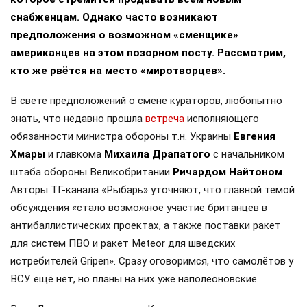
снабженцам. Однако часто возникают
предположения о возможном «сменщике»
американцев на этом позорном посту. Рассмотрим,
кто же рвётся на место «миротворцев».
В свете предположений о смене кураторов, любопытно
знать, что недавно прошла
встреча
исполняющего
обязанности министра обороны т.н. Украины
Евгения
Хмары
и главкома
Михаила Драпатого
с начальником
штаба обороны Великобритании
Ричардом Найтоном
.
Авторы ТГ-канала «Рыбарь» уточняют, что главной темой
обсуждения «стало возможное участие британцев в
антибаллистических проектах, а также поставки ракет
для систем ПВО и ракет Meteor для шведских
истребителей Gripen». Сразу оговоримся, что самолётов у
ВСУ ещё нет, но планы на них уже наполеоновские.