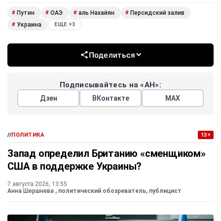
Путин
ОАЭ
аль Нахайян
Персидский залив
#
#
#
#
Украина
#
ЕЩЕ +3
Поделиться
Подписывайтесь на «АН»:
Дзен
ВКонтакте
МАХ
//
ПОЛИТИКА
13+
Запад определил Британию «сменщиком»
США в поддержке Украины?
7 августа 2026, 13:55
Анна Шершнева
, политический обозреватель, публицист