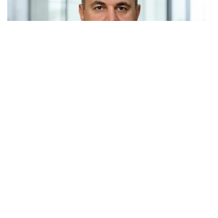
Россия и Белоруссия практически полностью
отказались от бумажных документов при
железнодорожных перевозках. Об этом заявил
премьер-министр Михаил Мишустин на расширенном
заседании Евразийского межправительственного
совета в Киргизии.
По его словам, в прошлом году почти все перевозки
между двумя странами осуществлялись по электронным
документам. С Казахстаном этот показатель превышает
восемьдесят процентов. Заседание совета проходит в