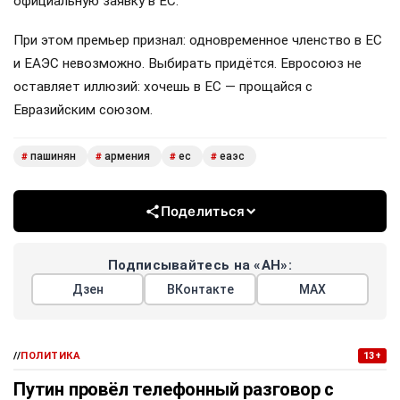
официальную заявку в ЕС.
При этом премьер признал: одновременное членство в ЕС
и ЕАЭС невозможно. Выбирать придётся. Евросоюз не
оставляет иллюзий: хочешь в ЕС — прощайся с
Евразийским союзом.
пашинян
армения
ес
еаэс
#
#
#
#
Поделиться
Подписывайтесь на «АН»:
Дзен
ВКонтакте
МАХ
//
ПОЛИТИКА
13+
Путин провёл телефонный разговор с