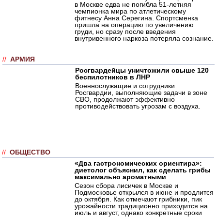
в Москве едва не погибла 51-летняя
чемпионка мира по атлетическому
фитнесу Анна Серегина. Спортсменка
пришла на операцию по увеличению
груди, но сразу после введения
внутривенного наркоза потеряла сознание.
//
АРМИЯ
Росгвардейцы уничтожили свыше 120
беспилотников в ЛНР
Военнослужащие и сотрудники
Росгвардии, выполняющие задачи в зоне
СВО, продолжают эффективно
противодействовать угрозам с воздуха.
//
ОБЩЕСТВО
«Два гастрономических ориентира»:
диетолог объяснил, как сделать грибы
максимально ароматными
Сезон сбора лисичек в Москве и
Подмосковье открылся в июне и продлится
до октября. Как отмечают грибники, пик
урожайности традиционно приходится на
июль и август, однако конкретные сроки