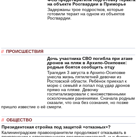
на объекте Росгвардии в Приморье
Задержаны трое подростков, которые
готовили теракт на одном из объектов
Росгвардии.
//
ПРОИСШЕСТВИЯ
Дочь участника СВО погибла при атаке
дронов на пляж в Архипо-Осиповке:
родные боятся сообщить отцу
Трагедия 3 августа в Архипо-Осиповке
унесла жизнь пятилетней девочки из
Ростовской области. Ребёнок приехал к
морю с семьёй и попал под удар дронов
прямо на пляже. Девочку
госпитализировали с множественными
осколочными ранениями. Сначала родным
сказали, что она без сознания, но позже
пришло известие о её смерти.
//
ОБЩЕСТВО
Президентская стройка под защитой «отказных»?
Калининградские правоохранители продолжают отказывать в
привлечении к ответственности предпринимателей, чьи фирмы