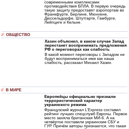
современными комплексами
противодействия БПЛА. В первую очередь
такую защиту предоставят аэропортам во
Франкфурте, Берлине, Мюнхене,
Дюссельдорфе, Штутгарте, Гамбурге,
Лейпциге и Кельне.
//
ОБЩЕСТВО
Хазин объяснил, в каком случае Запад
перестанет воспринимать предложения
РФ о переговорах как слабость
В какой момент переговоры с Западом не
будут восприниматься ими как наша
слабость, рассказал Михаил Хазин.
//
В МИРЕ
Европейцы официально признали
террористический характер
украинского режима
Французский журнал L’Express составил
рейтинг лучших спецслужб Европы. Первое
место заняла британская МИ-6. А на
четвёртое поставили украинские СБУ и
ГУР. Причём авторы признаются, что такая