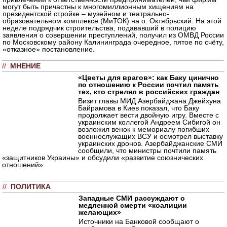
могут быть причастны к многомиллионным хищениям на
президентской стройке – музейном и театрально-
образовательном комплексе (МиТОК) на о. Октябрьский. На этой
неделе подрядчик строительства, подававший в полицию
заявления о совершении преступлений, получил из ОМВД России
по Московскому району Калининграда очередное, пятое по счёту,
«отказное» постановление.
//
МНЕНИЕ
«Цветы для врагов»: как Баку цинично
по отношению к России почтил память
тех, кто стрелял в российских граждан
Визит главы МИД Азербайджана Джейхуна
Байрамова в Киев показал, что Баку
продолжает вести двойную игру. Вместе с
украинским коллегой Андреем Сибигой он
возложил венок к мемориалу погибших
военнослужащих ВСУ и осмотрел выставку
украинских дронов. Азербайджанские СМИ
сообщили, что министры почтили память
«защитников Украины» и обсудили «развитие союзнических
отношений».
//
ПОЛИТИКА
Западные СМИ рассуждают о
медленной смерти «коалиции
желающих»
Источники на Банковой сообщают о