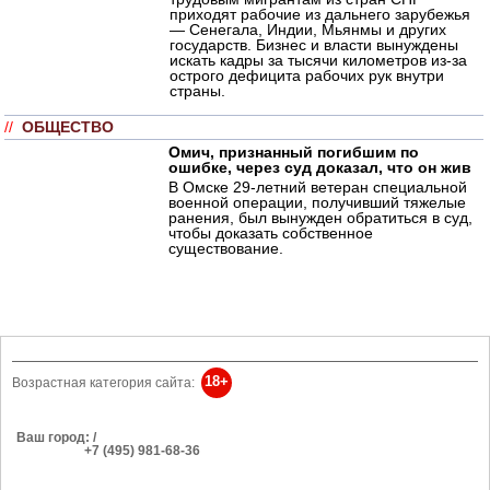
приходят рабочие из дальнего зарубежья
— Сенегала, Индии, Мьянмы и других
государств. Бизнес и власти вынуждены
искать кадры за тысячи километров из-за
острого дефицита рабочих рук внутри
страны.
//
ОБЩЕСТВО
Омич, признанный погибшим по
ошибке, через суд доказал, что он жив
В Омске 29-летний ветеран специальной
военной операции, получивший тяжелые
ранения, был вынужден обратиться в суд,
чтобы доказать собственное
существование.
18+
Возрастная категория сайта:
Ваш город: /
РЕКЛАМА
+7 (495) 981-68-36
Об издании
anonline@argumenti.ru