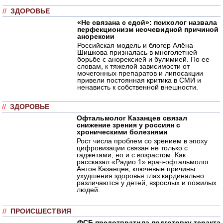
//
ЗДОРОВЬЕ
«Не связана с едой»: психолог назвала
перфекционизм неочевидной причиной
анорексии
Российская модель и блогер Алёна
Шишкова призналась в многолетней
борьбе с анорексией и булимией. По ее
словам, к тяжелой зависимости от
мочегонных препаратов и липосакции
привели постоянная критика в СМИ и
ненависть к собственной внешности.
//
ЗДОРОВЬЕ
Офтальмолог Казанцев связал
снижение зрения у россиян с
хроническими болезнями
Рост числа проблем со зрением в эпоху
цифровизации связан не только с
гаджетами, но и с возрастом. Как
рассказал «Радио 1» врач-офтальмолог
Антон Казанцев, ключевые причины
ухудшения здоровья глаз кардинально
различаются у детей, взрослых и пожилых
людей.
//
ПРОИСШЕСТВИЯ
ФСБ предотвратила подготовку теракта