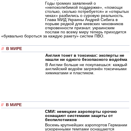
Годы громких заявлений о
«непоколебимой поддержке», «помощи
столько, сколько потребуется» и «открытых
чеках» разбились о суровую реальность.
Глава МИД Украины Андрей Сибига в
порыве редкой для киевских чиновников
откровенности признал: украинским
послам по всему миру теперь приходится
«буквально бороться за каждую ракету» систем ПВО.
//
В МИРЕ
Англия тонет в токсинах: эксперты не
нашли ни одного безопасного водоёма
В Англии больше не покупаешься: каждый
английский водоём загрязнён токсичными
химикатами и пластиком.
//
В МИРЕ
СМИ: немецкие аэропорты срочно
оснащают системами защиты от
беспилотников
Восемь крупнейших аэропортов Германии
ускоренными темпами оснащаются