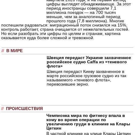
цифры выглядят обнадеживающе. За этот
период иностранцы совершили 7,1
миллиона поездок — на 700 тысяч
меньше, чем за аналогичный период
прошлого года (7,8 миллиона). Многие
поспешили радоваться: миграционный поток снизился на 15%,
контроль работает, страна очищается от нежелательных гостей.
Но если разобрать эти цифры по целям и странам, картина
оказывается куда более сложной и тревожной.
//
В МИРЕ
Швеция передаст Украине захваченное
российское судно Caffa из «теневого
флота»
Швеция передаст Киеву захваченное в
марте российское грузовое судно из так
называемого «теневого флота»,
перевозившее зерно.
//
ПРОИСШЕСТВИЯ
Чемпионка мира по фитнесу впала в
кому во время операции по
увеличению груди в клинике на Клары
Цеткин
В частной клинике на улице Клары Цеткин