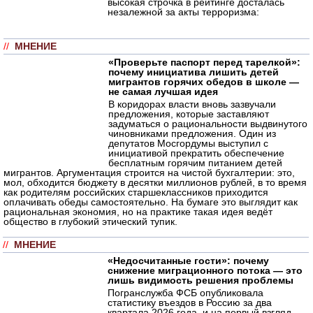
высокая строчка в рейтинге досталась
незалежной за акты терроризма:
//
МНЕНИЕ
«Проверьте паспорт перед тарелкой»:
почему инициатива лишить детей
мигрантов горячих обедов в школе —
не самая лучшая идея
В коридорах власти вновь зазвучали
предложения, которые заставляют
задуматься о рациональности выдвинутого
чиновниками предложения. Один из
депутатов Мосгордумы выступил с
инициативой прекратить обеспечение
бесплатным горячим питанием детей
мигрантов. Аргументация строится на чистой бухгалтерии: это,
мол, обходится бюджету в десятки миллионов рублей, в то время
как родителям российских старшеклассников приходится
оплачивать обеды самостоятельно. На бумаге это выглядит как
рациональная экономия, но на практике такая идея ведёт
общество в глубокий этический тупик.
//
МНЕНИЕ
«Недосчитанные гости»: почему
снижение миграционного потока — это
лишь видимость решения проблемы
Погранслужба ФСБ опубликовала
статистику въездов в Россию за два
квартала 2026 года, и на первый взгляд