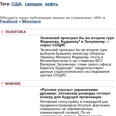
Теги:
США
,
санкции
,
нефть
Обсудить наши публикации можно на страничках «АН» в
Facebook
и
ВКонтакте
//
ПОЛИТИКА
Зеленский проиграл бы во втором туре
Федорову, Буданову* и Залужному —
опрос СОЦИС
Зеленский проиграл бы во втором туре
выборов бывшему министру обороны
Украины Михаилу Федорову, послу в
Великобритании и экс-главкому ВСУ
Валерию Залужному, главе своего офиса
Кириллу Буданову*, свидетельствуют
данные социологического исследования
центра СОЦИС.
//
МНЕНИЕ
«Русские угрозы» украинскими
дронами: литовская разведка готовит
основу для будущей провокации
Литовские спецслужбы в очередной раз
продемонстрировали богатую фантазию,
совершенно не обременённую
элементарной логикой. По их
«экспертной» версии, Россия может