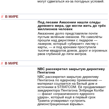
могут сдвигаться из-за погодных условий.
//
В МИРЕ
Под лесами Амазонии нашли следы
древнего мира, где могли жить до трёх
миллионов человек
Амазонию долго представляли почти
пустым зелёным океаном. Но самолёты
прошли над джунглями с лидаром —
лазером, который «убирает» листву с
карты, — и под кронами проступили
тысячи квадратов домов, дорог и огромных
рвов глубиной до пяти метров.
//
В МИРЕ
NBC рассекретил закрытую директиву
Пентагона
NBC рассекретил закрытую директиву
Пентагона по ядерному применению —
материал ссылается на Белый дом и
источники в STRATCOM. Её продавливает
замдиректора Пентагона Элбридж Колби
— фанат «ограниченного ядерного
удара», который ещё в первый срок
Трампа уговаривал «устроить
демонстрационные взрывы».