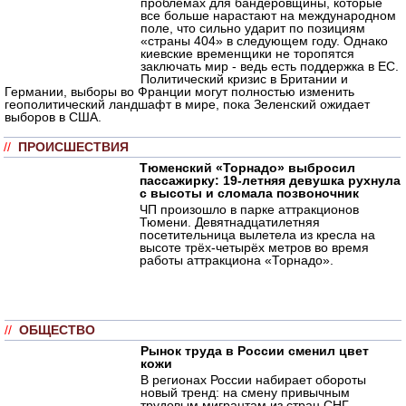
проблемах для бандеровщины, которые
все больше нарастают на международном
поле, что сильно ударит по позициям
«страны 404» в следующем году. Однако
киевские временщики не торопятся
заключать мир - ведь есть поддержка в ЕС.
Политический кризис в Британии и
Германии, выборы во Франции могут полностью изменить
геополитический ландшафт в мире, пока Зеленский ожидает
выборов в США.
//
ПРОИСШЕСТВИЯ
Тюменский «Торнадо» выбросил
пассажирку: 19-летняя девушка рухнула
с высоты и сломала позвоночник
ЧП произошло в парке аттракционов
Тюмени. Девятнадцатилетняя
посетительница вылетела из кресла на
высоте трёх-четырёх метров во время
работы аттракциона «Торнадо».
//
ОБЩЕСТВО
Рынок труда в России сменил цвет
кожи
В регионах России набирает обороты
новый тренд: на смену привычным
трудовым мигрантам из стран СНГ