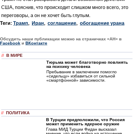
США, пояснив, что происходит слишком много всего, это
переговоры, а он не хочет быть глупым.
Теги:
Трамп
,
Иран
,
соглашение
,
обогащение урана
Обсудить наши публикации можно на страничках «АН» в
Facebook
и
ВКонтакте
//
В МИРЕ
Тюрьма может благотворно повлиять
на психику человека
Пребывание в заключении помогло
«сидельцу» избавиться от сильной
«смартфонной» зависимости.
//
ПОЛИТИКА
В Турции предположили, что Россия
может применить ядерное оружие
Глава МИД Турции Фидан высказал
мнение, что если война на истощение