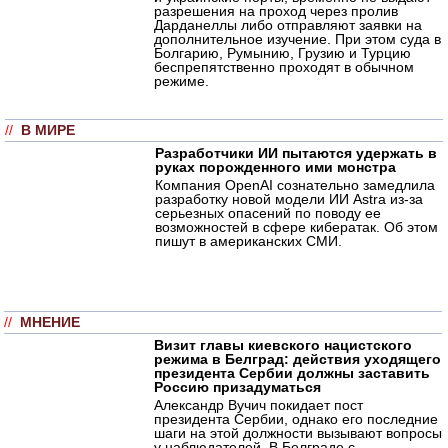
разрешения на проход через пролив
Дарданеллы либо отправляют заявки на
дополнительное изучение. При этом суда в
Болгарию, Румынию, Грузию и Турцию
беспрепятственно проходят в обычном
режиме.
//
В МИРЕ
Разработчики ИИ пытаются удержать в
руках порожденного ими монстра
Компания OpenAI сознательно замедлила
разработку новой модели ИИ Astra из-за
серьезных опасений по поводу ее
возможностей в сфере кибератак. Об этом
пишут в американских СМИ.
//
МНЕНИЕ
Визит главы киевского нацистского
режима в Белград: действия уходящего
президента Сербии должны заставить
Россию призадуматься
Александр Вучич покидает пост
президента Сербии, однако его последние
шаги на этой должности вызывают вопросы
у наблюдателей. В Белграде с