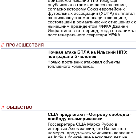
Британское издание The Telegraph
опубликовало громкое расследование,
согласно которому Союз европейских
футбольных ассоциаций (УЕФА) выплатил
шестизначную компенсацию женщине,
состоявшей в романтических отношениях с
нынешним президентом ФИФА Джанни
Инфантино в тот период, когда он занимал
пост генерального секретаря УЕФА.
//
ПРОИСШЕСТВИЯ
Ночная атака БПЛА на Ильский НПЗ:
пострадали 5 человек
Ночью противник атаковал объекты
топливного комплекса.
//
ОБЩЕСТВО
США предлагают «Острову свободы»
свободу по-американски
Госсекретарь США Марко Рубио в
интервью Axios заявил, что Вашингтон
намерен продолжать усиливать давление
на Кубу в ближайшие несколько лет, не