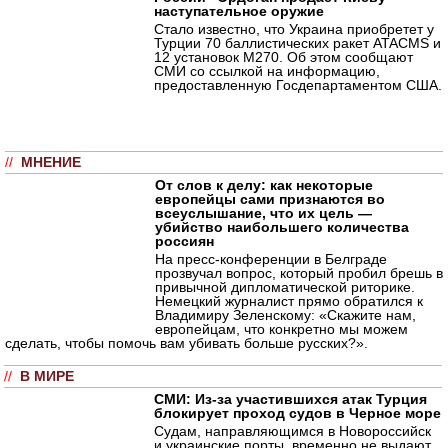
наступательное оружие
Стало известно, что Украина приобретет у
Турции 70 баллистических ракет ATACMS и
12 установок M270. Об этом сообщают
СМИ со ссылкой на информацию,
предоставленную Госдепартаментом США.
//
МНЕНИЕ
От слов к делу: как некоторые
европейцы сами признаются во
всеуслышание, что их цель —
убийство наибольшего количества
россиян
На пресс-конференции в Белграде
прозвучал вопрос, который пробил брешь в
привычной дипломатической риторике.
Немецкий журналист прямо обратился к
Владимиру Зеленскому: «Скажите нам,
европейцам, что конкретно мы можем
сделать, чтобы помочь вам убивать больше русских?».
//
В МИРЕ
СМИ: Из-за участившихся атак Турция
блокирует проход судов в Черное море
Судам, направляющимся в Новороссийск
и украинские порты, временно не выдают