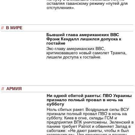
оставляя гаванскому режиму «путей для
отступления».
//
В МИРЕ
Бывший глава американских ВВС
Фрэнк Кендалл лишился допуска к
гостайне
Экс-главу американских ВВС,
критиковавшего новый самолет Трампа,
лишили доступа к гостайне.
//
АРМИЯ
Ни одной сбитой ракеты: ПВО Украины
признало полный провал в ночь на
субботу
Ноль сбитых ракет. Воздушные силы ВСУ
признали полный провал ПВО в ночь на
субботу. Киев в огне, склады ГСМ и
предприятия ВПК уничтожены. Зеленский в
панике требует Patriot и обвиняет Запад в
саботаже: «Не дают ракеты, чтобы я был
сговорчивым». Что произошло и почему