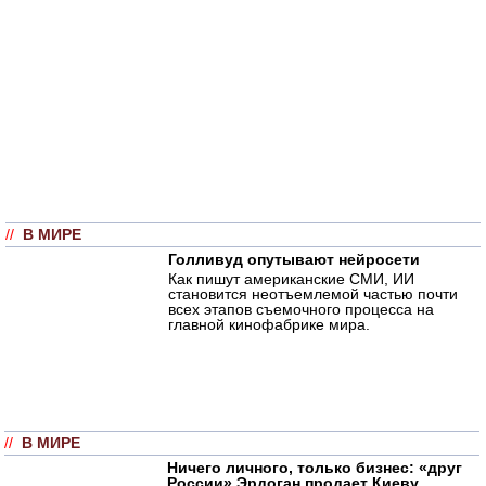
//
В МИРЕ
Голливуд опутывают нейросети
Как пишут американские СМИ, ИИ
становится неотъемлемой частью почти
всех этапов съемочного процесса на
главной кинофабрике мира.
//
В МИРЕ
Ничего личного, только бизнес: «друг
России» Эрдоган продает Киеву