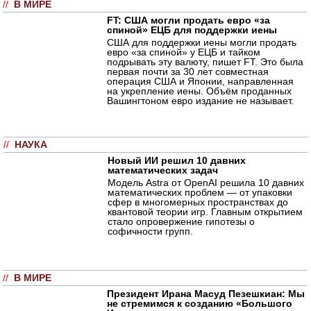
//
В МИРЕ
FT: США могли продать евро «за
спиной» ЕЦБ для поддержки иены
США для поддержки иены могли продать
евро «за спиной» у ЕЦБ и тайком
подрывать эту валюту, пишет FT. Это была
первая почти за 30 лет совместная
операция США и Японии, направленная
на укрепление иены. Объём проданных
Вашингтоном евро издание не называет.
//
НАУКА
Новый ИИ решил 10 давних
математических задач
Модель Astra от OpenAI решила 10 давних
математических проблем — от упаковки
сфер в многомерных пространствах до
квантовой теории игр. Главным открытием
стало опровержение гипотезы о
софичности групп.
//
В МИРЕ
Президент Ирана Масуд Пезешкиан: Мы
не стремимся к созданию «Большого