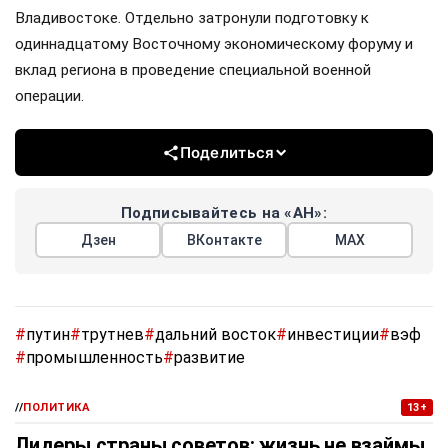
Владивостоке. Отдельно затронули подготовку к
одиннадцатому Восточному экономическому форуму и
вклад региона в проведение специальной военной
операции.
Поделиться
Подписывайтесь на «АН»:
Дзен
ВКонтакте
МАХ
#
путин
#
трутнев
#
дальний восток
#
инвестиции
#
вэф
#
промышленность
#
развитие
//
ПОЛИТИКА
13+
Лидеры страны советов: жизнь не взаймы