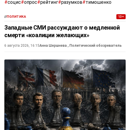
#
социс
#
опрос
#
рейтинг
#
разумков
#
тимошенко
//
ПОЛИТИКА
13+
Западные СМИ рассуждают о медленной
смерти «коалиции желающих»
6 августа 2026, 16:15
Анна Шершнева
, Политический обозреватель