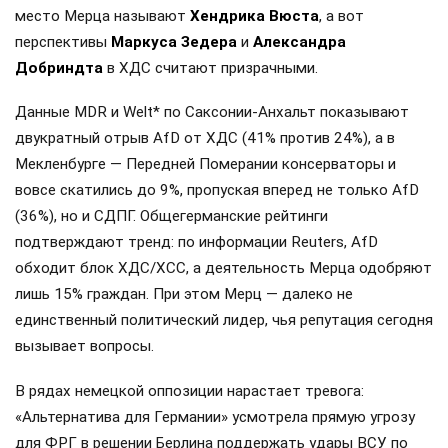
место Мерца называют
Хендрика Вюста
, а вот
перспективы
Маркуса Зедера
и
Александра
Добриндта
в ХДС считают призрачными.
Данные MDR и Welt* по Саксонии-Анхальт показывают
двукратный отрыв AfD от ХДС (41% против 24%), а в
Мекленбурге — Передней Померании консерваторы и
вовсе скатились до 9%, пропуская вперед не только AfD
(36%), но и СДПГ. Общегерманские рейтинги
подтверждают тренд: по информации Reuters, AfD
обходит блок ХДС/ХСС, а деятельность Мерца одобряют
лишь 15% граждан. При этом Мерц — далеко не
единственный политический лидер, чья репутация сегодня
вызывает вопросы.
В рядах немецкой оппозиции нарастает тревога:
«Альтернатива для Германии» усмотрела прямую угрозу
для ФРГ в решении Берлина поддержать удары ВСУ по