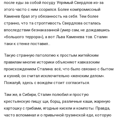
после еды за собой посуду. Упрямый Свердлов из-за
этого часто с ним ссорился. Более компромиссный
Каменев брал эту обязанность на себя. Тем более
странно, что та строптивость Свердлова осталась
впоследствии безнаказанной (умер сам, не дождавшись
«большого террора»), а вот Льва Каменева тов. Сталин
таки к стенке поставил…
Такую странную патологию к простым житейским
правилам многие историки объясняют кавказским
происхождением Сталина: всё, что было связано с бытом
и кухней, он считал исключительно «женским делом».
Пожалуй, здесь с вождём стоит согласиться.
Там же, в Сибири, Сталин полюбил и простую
крестьянскую пищу: щи, борщ, различные каши, жареную
картошку с грибами, ягодные кисели и компоты. Правда,
часто вспоминал и о привычной грузинской еде, которую