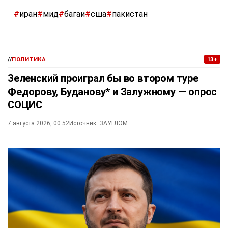
#
иран
#
мид
#
багаи
#
сша
#
пакистан
//
ПОЛИТИКА
13+
Зеленский проиграл бы во втором туре
Федорову, Буданову* и Залужному — опрос
СОЦИС
7 августа 2026, 00:52
Источник:
ЗАУГЛОМ