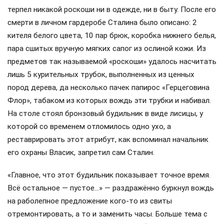
терпел никакой роскоши ни в одежде, ни в быту. После его
смерти в личном гардеробе Сталина было описано: 2
кителя белого цвета, 10 пар брюк, коробка нижнего белья,
пара сшитых вручную мягких сапог из ослиной кожи. Из
предметов так называемой «роскоши» удалось насчитать
лишь 5 курительных трубок, выполненных из ценных
пород дерева, да несколько пачек папирос «Герцеговина
Флор», табаком из которых вождь эти трубки и набивал.
На столе стоял бронзовый будильник в виде лисицы, у
которой со временем отломилось одно ухо, а
реставрировать этот атрибут, как вспоминал начальник
его охраны Власик, запретил сам Сталин.
«Главное, что этот будильник показывает точное время.
Всё остальное — пустое…» — раздражённо буркнул вождь
на раболепное предложение кого-то из свиты
отремонтировать, а то и заменить часы. Больше тема с