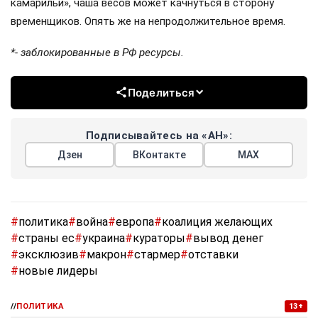
камарильи», чаша весов может качнуться в сторону
временщиков. Опять же на непродолжительное время.
*- заблокированные в РФ ресурсы.
Поделиться
Подписывайтесь на «АН»:
Дзен
ВКонтакте
МАХ
#
политика
#
война
#
европа
#
коалиция желающих
#
страны ес
#
украина
#
кураторы
#
вывод денег
#
эксклюзив
#
макрон
#
стармер
#
отставки
#
новые лидеры
//
ПОЛИТИКА
13+