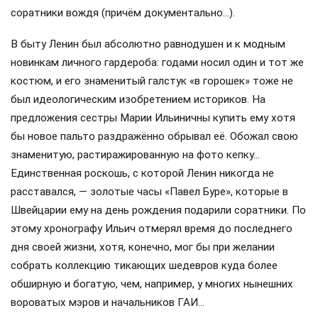
соратники вождя (причём документально…).
В быту Ленин был абсолютно равнодушен и к модным
новинкам личного гардероба: годами носил один и тот же
костюм, и его знаменитый галстук «в горошек» тоже не
был идеологическим изобретением историков. На
предложения сестры Марии Ильиничны купить ему хотя
бы новое пальто раздражённо обрывал её. Обожал свою
знаменитую, растиражированную на фото кепку…
Единственная роскошь, с которой Ленин никогда не
расставался, — золотые часы «Павел Буре», которые в
Швейцарии ему на день рождения подарили соратники. По
этому хронографу Ильич отмерял время до последнего
дня своей жизни, хотя, конечно, мог бы при желании
собрать коллекцию тикающих шедевров куда более
обширную и богатую, чем, например, у многих нынешних
вороватых мэров и начальников ГАИ…