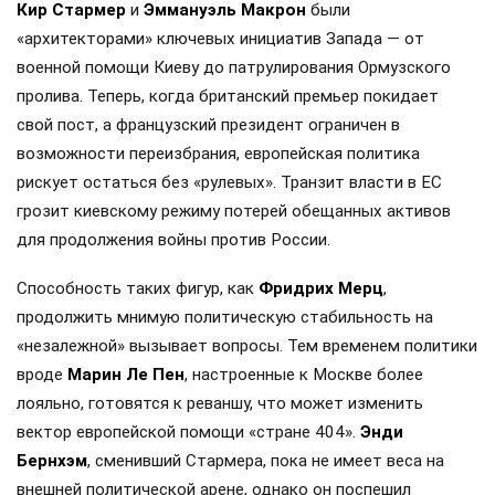
Кир Стармер
и
Эммануэль Макрон
были
«архитекторами» ключевых инициатив Запада — от
военной помощи Киеву до патрулирования Ормузского
пролива. Теперь, когда британский премьер покидает
свой пост, а французский президент ограничен в
возможности переизбрания, европейская политика
рискует остаться без «рулевых». Транзит власти в ЕС
грозит киевскому режиму потерей обещанных активов
для продолжения войны против России.
Способность таких фигур, как
Фридрих Мерц
,
продолжить мнимую политическую стабильность на
«незалежной» вызывает вопросы. Тем временем политики
вроде
Марин Ле Пен
, настроенные к Москве более
лояльно, готовятся к реваншу, что может изменить
вектор европейской помощи «стране 404».
Энди
Бернхэм
, сменивший Стармера, пока не имеет веса на
внешней политической арене, однако он поспешил