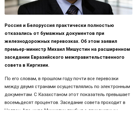
Россия и Белоруссия практически полностью
отказались от бумажных документов при
железнодорожных перевозках. Об этом заявил
премьер-министр Михаил Мишустин на расширенном
заседании Евразийского межправительственного
совета в Киргизии.
По его словам, в прошлом году почти все перевозки
между двумя странами осуществлялись по электронным
документам. С Казахстаном этот показатель превышает
восемьдесят процентов. Заседание совета проходит в
Чолпон-Ата, куда Мишустин прибыл с двухдневным
визитом. Накануне в узком составе обсуждались вопросы
продовольственной безопасности и другие темы.