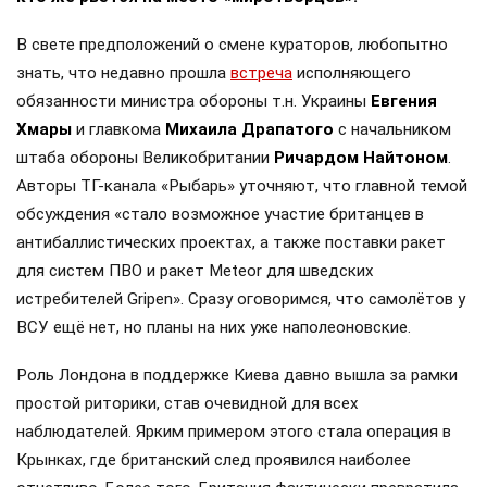
В свете предположений о смене кураторов, любопытно
знать, что недавно прошла
встреча
исполняющего
обязанности министра обороны т.н. Украины
Евгения
Хмары
и главкома
Михаила Драпатого
с начальником
штаба обороны Великобритании
Ричардом Найтоном
.
Авторы ТГ-канала «Рыбарь» уточняют, что главной темой
обсуждения «стало возможное участие британцев в
антибаллистических проектах, а также поставки ракет
для систем ПВО и ракет Meteor для шведских
истребителей Gripen». Сразу оговоримся, что самолётов у
ВСУ ещё нет, но планы на них уже наполеоновские.
Роль Лондона в поддержке Киева давно вышла за рамки
простой риторики, став очевидной для всех
наблюдателей. Ярким примером этого стала операция в
Крынках, где британский след проявился наиболее