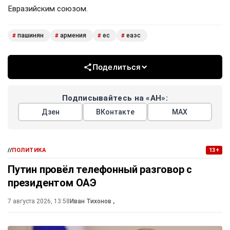
Евразийским союзом.
пашинян
армения
ес
еаэс
#
#
#
#
Поделиться
Подписывайтесь на «АН»:
Дзен
ВКонтакте
МАХ
//
ПОЛИТИКА
13+
Путин провёл телефонный разговор с
президентом ОАЭ
7 августа 2026, 13:58
Иван Тихонов
,