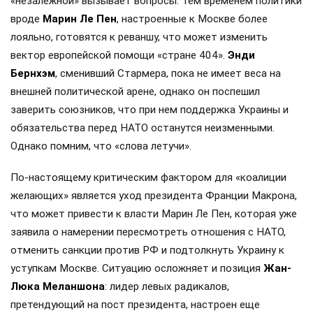
«незалежной» вызывает вопросы. Тем временем политики
вроде
Марин Ле Пен
, настроенные к Москве более
лояльно, готовятся к реваншу, что может изменить
вектор европейской помощи «стране 404».
Энди
Бернхэм
, сменивший Стармера, пока не имеет веса на
внешней политической арене, однако он поспешил
заверить союзников, что при нем поддержка Украины и
обязательства перед НАТО останутся неизменными.
Однако помним, что «слова летучи».
По-настоящему критическим фактором для «коалиции
желающих» является уход президента Франции Макрона,
что может привести к власти Марин Ле Пен, которая уже
заявила о намерении пересмотреть отношения с НАТО,
отменить санкции против РФ и подтолкнуть Украину к
уступкам Москве. Ситуацию осложняет и позиция
Жан-
Люка Меланшона
: лидер левых радикалов,
претендующий на пост президента, настроен еще