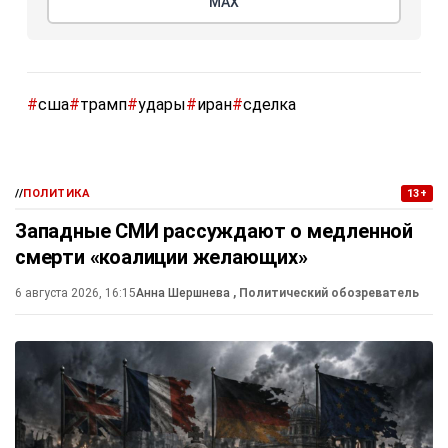
МАХ
#
сша
#
трамп
#
удары
#
иран
#
сделка
//
ПОЛИТИКА
13+
Западные СМИ рассуждают о медленной
смерти «коалиции желающих»
6 августа 2026, 16:15
Анна Шершнева
, Политический обозреватель