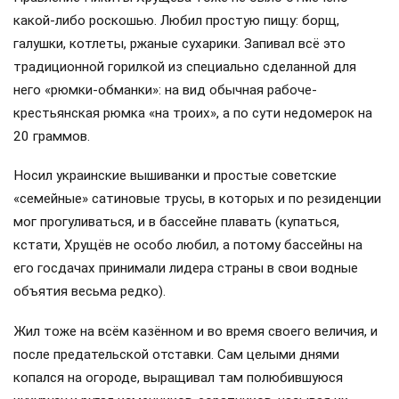
какой-либо роскошью. Любил простую пищу: борщ,
галушки, котлеты, ржаные сухарики. Запивал всё это
традиционной горилкой из специально сделанной для
него «рюмки-обманки»: на вид обычная рабоче-
крестьянская рюмка «на троих», а по сути недомерок на
20 граммов.
Носил украинские вышиванки и простые советские
«семейные» сатиновые трусы, в которых и по резиденции
мог прогуливаться, и в бассейне плавать (купаться,
кстати, Хрущёв не особо любил, а потому бассейны на
его госдачах принимали лидера страны в свои водные
объятия весьма редко).
Жил тоже на всём казённом и во время своего величия, и
после предательской отставки. Сам целыми днями
копался на огороде, выращивал там полюбившуюся