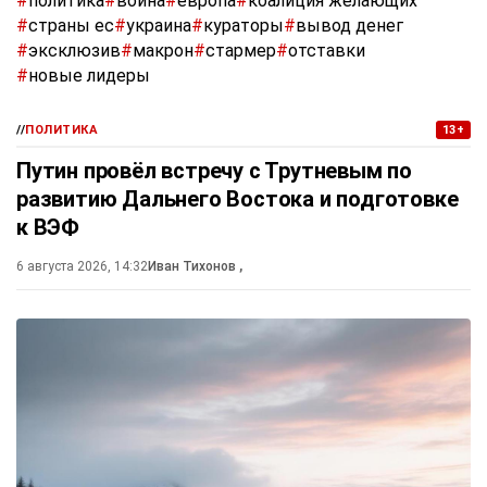
#
политика
#
война
#
европа
#
коалиция желающих
#
страны ес
#
украина
#
кураторы
#
вывод денег
#
эксклюзив
#
макрон
#
стармер
#
отставки
#
новые лидеры
//
ПОЛИТИКА
13+
Путин провёл встречу с Трутневым по
развитию Дальнего Востока и подготовке
к ВЭФ
6 августа 2026, 14:32
Иван Тихонов
,