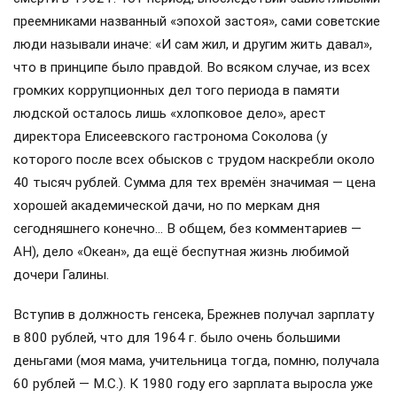
преемниками названный «эпохой застоя», сами советские
люди называли иначе: «И сам жил, и другим жить давал»,
что в принципе было правдой. Во всяком случае, из всех
громких коррупционных дел того периода в памяти
людской осталось лишь «хлопковое дело», арест
директора Елисеевского гастронома Соколова (у
которого после всех обысков с трудом наскребли около
40 тысяч рублей. Сумма для тех времён значимая — цена
хорошей академической дачи, но по меркам дня
сегодняшнего конечно… В общем, без комментариев —
АН), дело «Океан», да ещё беспутная жизнь любимой
дочери Галины.
Вступив в должность генсека, Брежнев получал зарплату
в 800 рублей, что для 1964 г. было очень большими
деньгами (моя мама, учительница тогда, помню, получала
60 рублей — М.С.). К 1980 году его зарплата выросла уже