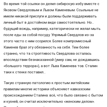
Во время той ссылки он делил сибирскую избу вместе с
Яковом Свердловым и Львом Каменевым. Ссыльные не
имели никакой прислуги и должны были поддерживать
личный быт в достойном виде самостоятельно. Но…
будущий вождь, например, категорически не желал мыть
после еды за собой посуду. Упрямый Свердлов из-за
этого часто с ним ссорился. Более компромиссный
Каменев брал эту обязанность на себя. Тем более
странно, что та строптивость Свердлова осталась
впоследствии безнаказанной (умер сам, не дождавшись
«большого террора»), а вот Льва Каменева тов. Сталин
таки к стенке поставил…
Такую странную патологию к простым житейским
правилам многие историки объясняют кавказским
происхождением Сталина: всё, что было связано с бытом
и кухней, он считал исключительно «женским делом».