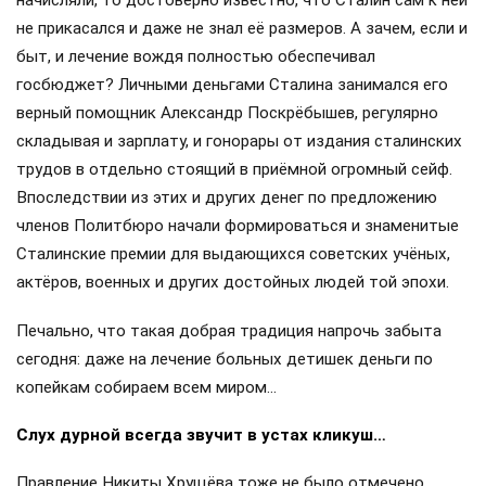
начисляли, то достоверно известно, что Сталин сам к ней
не прикасался и даже не знал её размеров. А зачем, если и
быт, и лечение вождя полностью обеспечивал
госбюджет? Личными деньгами Сталина занимался его
верный помощник Александр Поскрёбышев, регулярно
складывая и зарплату, и гонорары от издания сталинских
трудов в отдельно стоящий в приёмной огромный сейф.
Впоследствии из этих и других денег по предложению
членов Политбюро начали формироваться и знаменитые
Сталинские премии для выдающихся советских учёных,
актёров, военных и других достойных людей той эпохи.
Печально, что такая добрая традиция напрочь забыта
сегодня: даже на лечение больных детишек деньги по
копейкам собираем всем миром…
Слух дурной всегда звучит в устах кликуш…
Правление Никиты Хрущёва тоже не было отмечено