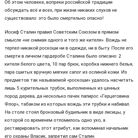
Об этом человеке, вопреки российской традиции
обсуждать всё и всех, при жизни никаких слухов не
существовало: это было смертельно опасно!
Иосиф Сталин правил Советским Союзом в прямом
смысле «не снимая одного и того же кителя». Вождь не
терпел никакой роскоши ни в одежде, ни в быту. После его
смерти в личном гардеробе Сталина было описано: 2
кителя белого цвета, 10 пар брюк, коробка нижнего белья,
пара сшитых вручную мягких сапог из ослиной кожи. Из
предметов так называемой «роскоши» удалось насчитать
лишь 5 курительных трубок, выполненных из ценных
пород дерева, да несколько пачек папирос «Герцеговина
Флор», табаком из которых вождь эти трубки и набивал.
На столе стоял бронзовый будильник в виде лисицы, у
которой со временем отломилось одно ухо, а
реставрировать этот атрибут, как вспоминал начальник
его охраны Власик, запретил сам Сталин.