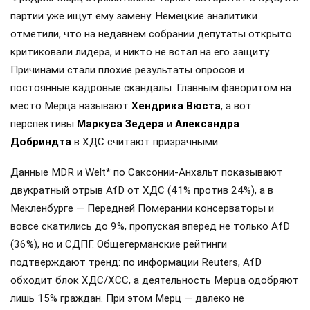
партии уже ищут ему замену. Немецкие аналитики
отметили, что на недавнем собрании депутаты открыто
критиковали лидера, и никто не встал на его защиту.
Причинами стали плохие результаты опросов и
постоянные кадровые скандалы. Главным фаворитом на
место Мерца называют
Хендрика Вюста
, а вот
перспективы
Маркуса Зедера
и
Александра
Добриндта
в ХДС считают призрачными.
Данные MDR и Welt* по Саксонии-Анхальт показывают
двукратный отрыв AfD от ХДС (41% против 24%), а в
Мекленбурге — Передней Померании консерваторы и
вовсе скатились до 9%, пропуская вперед не только AfD
(36%), но и СДПГ. Общегерманские рейтинги
подтверждают тренд: по информации Reuters, AfD
обходит блок ХДС/ХСС, а деятельность Мерца одобряют
лишь 15% граждан. При этом Мерц — далеко не