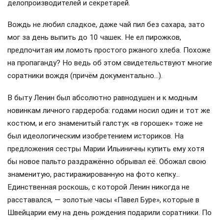
делопроизводителей и секретарей.
Вождь не любил сладкое, даже чай пил без сахара, зато
мог за день выпить до 10 чашек. Не ел пирожков,
предпочитая им ломоть простого ржаного хлеба. Похоже
на пропаганду? Но ведь об этом свидетельствуют многие
соратники вождя (причём документально…).
В быту Ленин был абсолютно равнодушен и к модным
новинкам личного гардероба: годами носил один и тот же
костюм, и его знаменитый галстук «в горошек» тоже не
был идеологическим изобретением историков. На
предложения сестры Марии Ильиничны купить ему хотя
бы новое пальто раздражённо обрывал её. Обожал свою
знаменитую, растиражированную на фото кепку…
Единственная роскошь, с которой Ленин никогда не
расставался, — золотые часы «Павел Буре», которые в
Швейцарии ему на день рождения подарили соратники. По