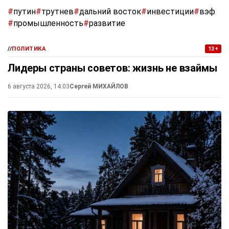
#
путин
#
трутнев
#
дальний восток
#
инвестиции
#
вэф
#
промышленность
#
развитие
//
ПОЛИТИКА
13+
Лидеры страны советов: жизнь не взаймы
6 августа 2026, 14:03
Сергей МИХАЙЛОВ