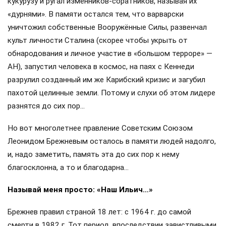
кукурузу и ругал изменников-соратников, называя их
«дурнями». В памяти остался тем, что варварски
уничтожил собственные Вооружённые Силы, развенчал
культ личности Сталина (скорее чтобы укрыть от
обнародования и личное участие в «большом терроре» —
АН), запустил человека в космос, на паях с Кеннеди
разрулил созданный им же Карибский кризис и загубил
пахотой целинные земли. Потому и слухи об этом лидере
разнятся до сих пор…
Но вот многолетнее правление Советским Союзом
Леонидом Брежневым осталось в памяти людей надолго,
и, надо заметить, память эта до сих пор к нему
благосклонна, а то и благодарна…
Называй меня просто: «Наш Ильич…»
Брежнев правил страной 18 лет: с 1964 г. до самой
смерти в 1982 г. Тот период, впоследствии завистливыми