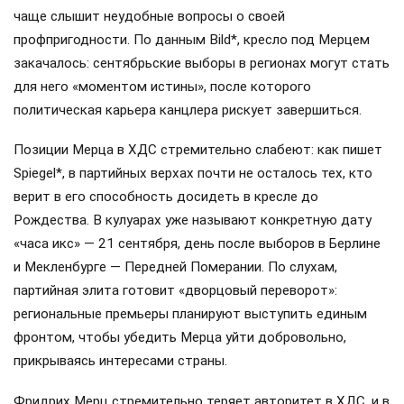
чаще слышит неудобные вопросы о своей
профпригодности. По данным Bild*, кресло под Мерцем
закачалось: сентябрьские выборы в регионах могут стать
для него «моментом истины», после которого
политическая карьера канцлера рискует завершиться.
Позиции Мерца в ХДС стремительно слабеют: как пишет
Spiegel*, в партийных верхах почти не осталось тех, кто
верит в его способность досидеть в кресле до
Рождества. В кулуарах уже называют конкретную дату
«часа икс» — 21 сентября, день после выборов в Берлине
и Мекленбурге — Передней Померании. По слухам,
партийная элита готовит «дворцовый переворот»:
региональные премьеры планируют выступить единым
фронтом, чтобы убедить Мерца уйти добровольно,
прикрываясь интересами страны.
Фридрих Мерц стремительно теряет авторитет в ХДС, и в