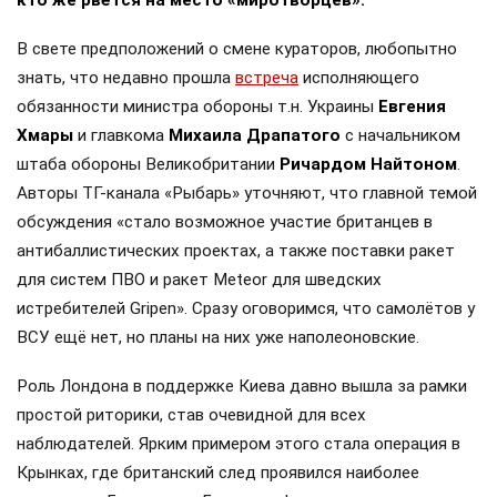
В свете предположений о смене кураторов, любопытно
знать, что недавно прошла
встреча
исполняющего
обязанности министра обороны т.н. Украины
Евгения
Хмары
и главкома
Михаила Драпатого
с начальником
штаба обороны Великобритании
Ричардом Найтоном
.
Авторы ТГ-канала «Рыбарь» уточняют, что главной темой
обсуждения «стало возможное участие британцев в
антибаллистических проектах, а также поставки ракет
для систем ПВО и ракет Meteor для шведских
истребителей Gripen». Сразу оговоримся, что самолётов у
ВСУ ещё нет, но планы на них уже наполеоновские.
Роль Лондона в поддержке Киева давно вышла за рамки
простой риторики, став очевидной для всех
наблюдателей. Ярким примером этого стала операция в
Крынках, где британский след проявился наиболее