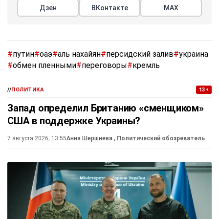
Дзен
ВКонтакте
МАХ
#
путин
#
оаэ
#
аль нахайян
#
персидский залив
#
украина
#
обмен пленными
#
переговоры
#
кремль
//
ПОЛИТИКА
13+
Запад определил Британию «сменщиком»
США в поддержке Украины?
7 августа 2026, 13:55
Анна Шершнева
, Политический обозреватель