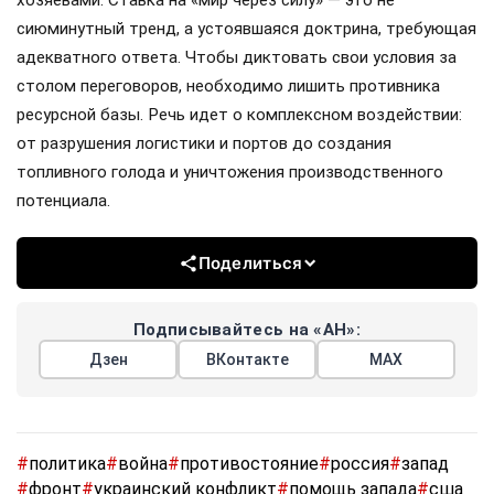
хозяевами. Ставка на «мир через силу» — это не
сиюминутный тренд, а устоявшаяся доктрина, требующая
адекватного ответа. Чтобы диктовать свои условия за
столом переговоров, необходимо лишить противника
ресурсной базы. Речь идет о комплексном воздействии:
от разрушения логистики и портов до создания
топливного голода и уничтожения производственного
потенциала.
Поделиться
Подписывайтесь на «АН»:
Дзен
ВКонтакте
МАХ
#
политика
#
война
#
противостояние
#
россия
#
запад
#
фронт
#
украинский конфликт
#
помощь запада
#
сша