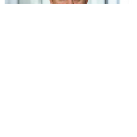
Россия и Белоруссия практически полностью
отказались от бумажных документов при
железнодорожных перевозках. Об этом заявил
премьер-министр Михаил Мишустин на расширенном
заседании Евразийского межправительственного
совета в Киргизии.
По его словам, в прошлом году почти все перевозки
между двумя странами осуществлялись по электронным
документам. С Казахстаном этот показатель превышает
восемьдесят процентов. Заседание совета проходит в
Чолпон-Ата, куда Мишустин прибыл с двухдневным