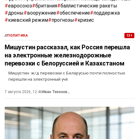
#
евросоюз
#
британия
#
баллистические ракеты
#
дроны
#
вооружение
#
обеспечение
#
поддержка
#
киевский режим
#
прогнозы
#
кризис
//
ПОЛИТИКА
13+
Мишустин рассказал, как Россия перешла
на электронные железнодорожные
перевозки с Белоруссией и Казахстаном
Мишустин: ж/д перевозки с Беларусью почти полностью
перешли на электронный учё
7 августа 2026, 12:46
Иван Тихонов
,