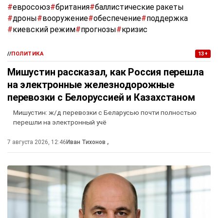
#
евросоюз
#
британия
#
баллистические ракеты
#
дроны
#
вооружение
#
обеспечение
#
поддержка
#
киевский режим
#
прогнозы
#
кризис
//
ПОЛИТИКА
13+
Мишустин рассказал, как Россия перешла
на электронные железнодорожные
перевозки с Белоруссией и Казахстаном
Мишустин: ж/д перевозки с Беларусью почти полностью
перешли на электронный учё
7 августа 2026, 12:46
Иван Тихонов
,