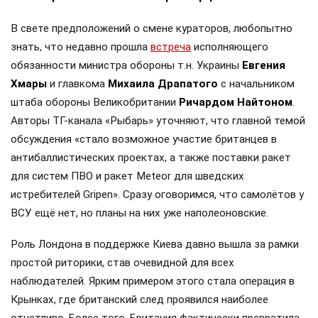
В свете предположений о смене кураторов, любопытно
знать, что недавно прошла
встреча
исполняющего
обязанности министра обороны т.н. Украины
Евгения
Хмары
и главкома
Михаила Драпатого
с начальником
штаба обороны Великобритании
Ричардом Найтоном
.
Авторы ТГ-канала «Рыбарь» уточняют, что главной темой
обсуждения «стало возможное участие британцев в
антибаллистических проектах, а также поставки ракет
для систем ПВО и ракет Meteor для шведских
истребителей Gripen». Сразу оговоримся, что самолётов у
ВСУ ещё нет, но планы на них уже наполеоновские.
Роль Лондона в поддержке Киева давно вышла за рамки
простой риторики, став очевидной для всех
наблюдателей. Ярким примером этого стала операция в
Крынках, где британский след проявился наиболее
отчетливо. Более того, Британия фактически превратила