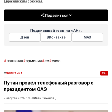
Евразийским союзом.
Поделиться
Подписывайтесь на «АН»:
Дзен
ВКонтакте
МАХ
#
пашинян
#
армения
#
ес
#
еаэс
//
ПОЛИТИКА
13+
Путин провёл телефонный разговор с
президентом ОАЭ
7 августа 2026, 13:58
Иван Тихонов
,