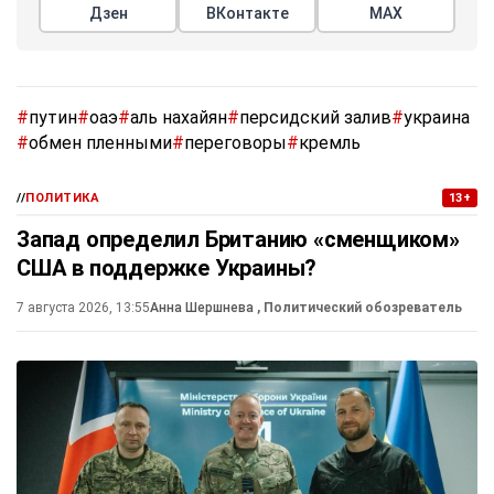
Дзен
ВКонтакте
МАХ
#
путин
#
оаэ
#
аль нахайян
#
персидский залив
#
украина
#
обмен пленными
#
переговоры
#
кремль
//
ПОЛИТИКА
13+
Запад определил Британию «сменщиком»
США в поддержке Украины?
7 августа 2026, 13:55
Анна Шершнева
, Политический обозреватель