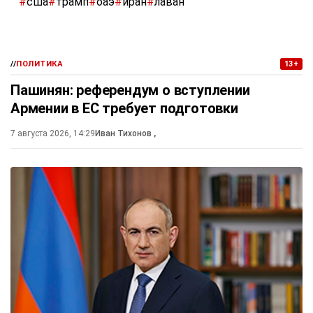
#
сша
#
трамп
#
оаэ
#
иран
#
лаван
//
ПОЛИТИКА
13+
Пашинян: референдум о вступлении
Армении в ЕС требует подготовки
7 августа 2026, 14:29
Иван Тихонов
,