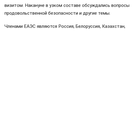
визитом. Накануне в узком составе обсуждались вопросы
продовольственной безопасности и другие темы.
Членами ЕАЭС являются Россия, Белоруссия, Казахстан,
Киргизия и Армения. Статус государств-наблюдателей
имеют Молдавия, Узбекистан, Куба и Иран.
Поделиться
Подписывайтесь на «АН»:
Дзен
ВКонтакте
МАХ
#
мишустин
#
белоруссия
#
казахстан
#
железная дорога
#
перевозки
#
цифровизация
#
еаэс
#
киргизия