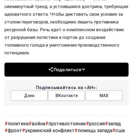
сиюминутный тренд, а устоявшаяся доктрина, требующая
адекватного ответа. Чтобы диктовать свои условия за
столом переговоров, необходимо лишить противника
ресурсной базы. Речь идет о комплексном воздействии:
от разрушения логистики и портов до создания
топливного голода и уничтожения производственного
потенциала.
Поделиться
Подписывайтесь на «АН»:
Дзен
ВКонтакте
МАХ
#
политика
#
война
#
противостояние
#
россия
#
запад
#
фронт
#
украинский конфликт
#
помощь запада
#
сша