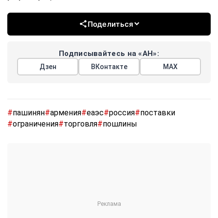
Поделиться
Подписывайтесь на «АН»:
Дзен
ВКонтакте
МАХ
#
пашинян
#
армения
#
еаэс
#
россия
#
поставки
#
ограничения
#
торговля
#
пошлины
Показать еще
АРГУМЕНТЫ