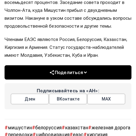
восемьдесят процентов. Заседание совета проходит в
Чолпон-Ата, куда Мишустин прибыл с двухдневным
визитом. Накануне в узком составе обсуждались вопросы
продовольственной безопасности и другие темы.
Членами ЕАЭС являются Россия, Белоруссия, Казахстан,
Киргизия и Армения. Статус государств-наблюдателей
имеют Молдавия, Узбекистан, Куба и Иран.
Поделиться
Подписывайтесь на «АН»:
Дзен
ВКонтакте
МАХ
#
мишустин
#
белоруссия
#
казахстан
#
железная дорога
#
перевозки
#
цифровизация
#
еаэс
#
киргизия