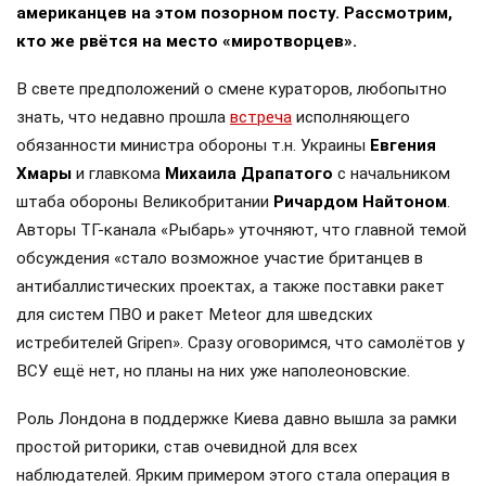
американцев на этом позорном посту. Рассмотрим,
кто же рвётся на место «миротворцев».
В свете предположений о смене кураторов, любопытно
знать, что недавно прошла
встреча
исполняющего
обязанности министра обороны т.н. Украины
Евгения
Хмары
и главкома
Михаила Драпатого
с начальником
штаба обороны Великобритании
Ричардом Найтоном
.
Авторы ТГ-канала «Рыбарь» уточняют, что главной темой
обсуждения «стало возможное участие британцев в
антибаллистических проектах, а также поставки ракет
для систем ПВО и ракет Meteor для шведских
истребителей Gripen». Сразу оговоримся, что самолётов у
ВСУ ещё нет, но планы на них уже наполеоновские.
Роль Лондона в поддержке Киева давно вышла за рамки
простой риторики, став очевидной для всех
наблюдателей. Ярким примером этого стала операция в