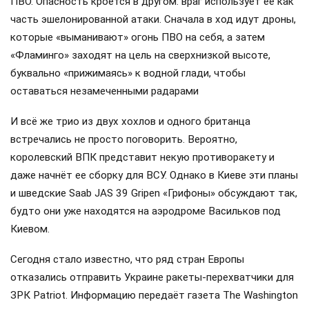
ПВО. Опасность кроется в другом: враг использует её как
часть эшелонированной атаки. Сначала в ход идут дроны,
которые «выманивают» огонь ПВО на себя, а затем
«Фламинго» заходят на цель на сверхнизкой высоте,
буквально «прижимаясь» к водной глади, чтобы
оставаться незамеченными радарами
И всё же трио из двух хохлов и одного британца
встречались не просто поговорить. Вероятно,
королевский ВПК представит некую противоракету и
даже начнёт ее сборку для ВСУ. Однако в Киеве эти планы
и шведские Saab JAS 39 Gripen «Грифоны» обсуждают так,
будто они уже находятся на аэродроме Васильков под
Киевом.
Сегодня стало известно, что ряд стран Европы
отказались отправить Украине ракеты-перехватчики для
ЗРК Patriot. Информацию передаёт газета The Washington