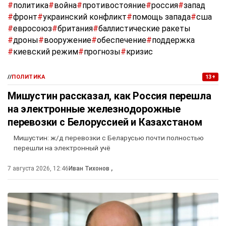
#
политика
#
война
#
противостояние
#
россия
#
запад
#
фронт
#
украинский конфликт
#
помощь запада
#
сша
#
евросоюз
#
британия
#
баллистические ракеты
#
дроны
#
вооружение
#
обеспечение
#
поддержка
#
киевский режим
#
прогнозы
#
кризис
//
ПОЛИТИКА
13+
Мишустин рассказал, как Россия перешла
на электронные железнодорожные
перевозки с Белоруссией и Казахстаном
Мишустин: ж/д перевозки с Беларусью почти полностью
перешли на электронный учё
7 августа 2026, 12:46
Иван Тихонов
,