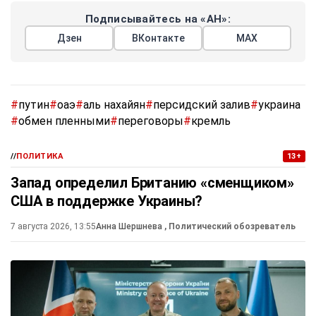
Подписывайтесь на «АН»:
Дзен
ВКонтакте
МАХ
#
путин
#
оаэ
#
аль нахайян
#
персидский залив
#
украина
#
обмен пленными
#
переговоры
#
кремль
//
ПОЛИТИКА
13+
Запад определил Британию «сменщиком»
США в поддержке Украины?
7 августа 2026, 13:55
Анна Шершнева
, Политический обозреватель