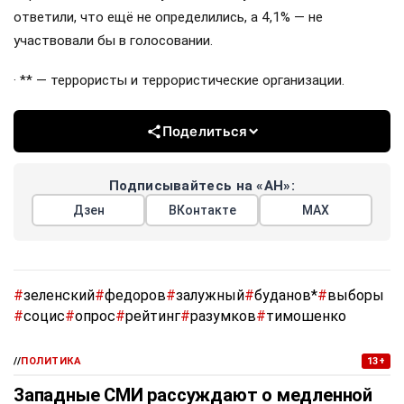
ответили, что ещё не определились, а 4,1% — не
участвовали бы в голосовании.
· ** — террористы и террористические организации.
Поделиться
Подписывайтесь на «АН»:
Дзен
ВКонтакте
МАХ
#
зеленский
#
федоров
#
залужный
#
буданов*
#
выборы
#
социс
#
опрос
#
рейтинг
#
разумков
#
тимошенко
//
ПОЛИТИКА
13+
Западные СМИ рассуждают о медленной