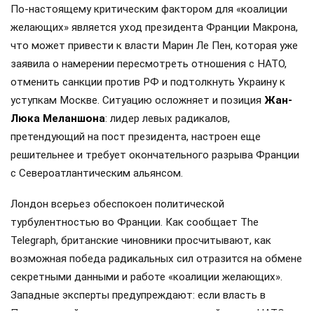
По-настоящему критическим фактором для «коалиции
желающих» является уход президента Франции Макрона,
что может привести к власти Марин Ле Пен, которая уже
заявила о намерении пересмотреть отношения с НАТО,
отменить санкции против РФ и подтолкнуть Украину к
уступкам Москве. Ситуацию осложняет и позиция
Жан-
Люка Меланшона
: лидер левых радикалов,
претендующий на пост президента, настроен еще
решительнее и требует окончательного разрыва Франции
с Североатлантическим альянсом.
Лондон всерьез обеспокоен политической
турбулентностью во Франции. Как сообщает The
Telegraph, британские чиновники просчитывают, как
возможная победа радикальных сил отразится на обмене
секретными данными и работе «коалиции желающих».
Западные эксперты предупреждают: если власть в
Париже перейдет к сторонникам жесткой линии, НАТО