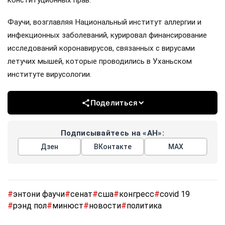
Фаучи, возглавляя Национальный институт аллергии и
инфекционных заболеваний, курировал финансирование
исследований коронавирусов, связанных с вирусами
летучих мышей, которые проводились в Уханьском
институте вирусологии.
Поделиться
Подписывайтесь на «АН»:
Дзен
ВКонтакте
МАХ
#
энтони фаучи
#
сенат
#
сша
#
конгресс
#
covid 19
#
рэнд пол
#
минюст
#
новости
#
политика