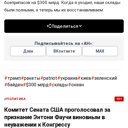
боеприпасов на $300 млрд. Когда я уходил, наши склады
были полными, а теперь мы их восстанавливаем.
Поделиться
Подписывайтесь на «АН»:
Дзен
ВКонтакте
МАХ
#
трамп
#
ракеты
#
patriot
#
украина
#
киев
#
зеленский
#
байден
#
$300 млрд
#
склады
#
океан
//
ПОЛИТИКА
13+
Комитет Сената США проголосовал за
признание Энтони Фаучи виновным в
неуважении к Конгрессу