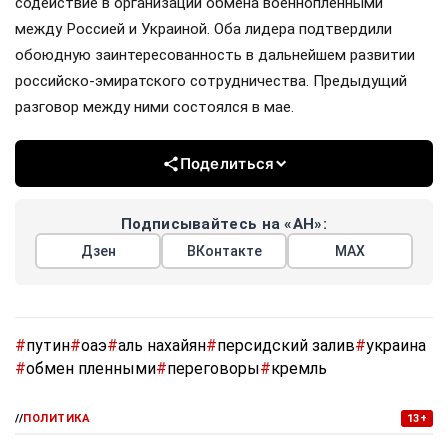
содействие в организации обмена военнопленными
между Россией и Украиной. Оба лидера подтвердили
обоюдную заинтересованность в дальнейшем развитии
российско-эмиратского сотрудничества. Предыдущий
разговор между ними состоялся в мае.
Поделиться
Подписывайтесь на «АН»:
Дзен
ВКонтакте
МАХ
#
путин
#
оаэ
#
аль нахайян
#
персидский залив
#
украина
#
обмен пленными
#
переговоры
#
кремль
//
ПОЛИТИКА
13+