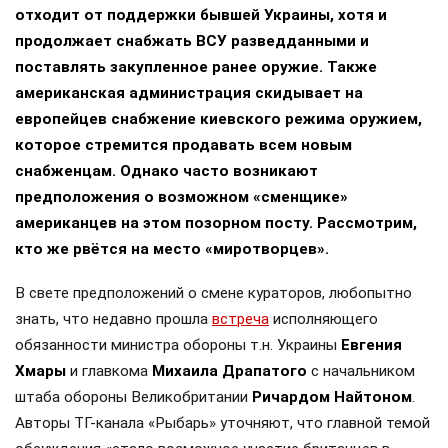
отходит от поддержки бывшей Украины, хотя и
продолжает снабжать ВСУ разведданными и
поставлять закупленное ранее оружие. Также
американская администрация скидывает на
европейцев снабжение киевского режима оружием,
которое стремится продавать всем новым
снабженцам. Однако часто возникают
предположения о возможном «сменщике»
американцев на этом позорном посту. Рассмотрим,
кто же рвётся на место «миротворцев».
В свете предположений о смене кураторов, любопытно
знать, что недавно прошла
встреча
исполняющего
обязанности министра обороны т.н. Украины
Евгения
Хмары
и главкома
Михаила Драпатого
с начальником
штаба обороны Великобритании
Ричардом Найтоном
.
Авторы ТГ-канала «Рыбарь» уточняют, что главной темой