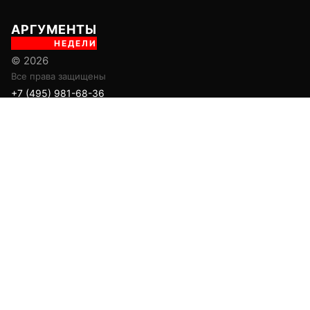
АРГУМЕНТЫ
НЕДЕЛИ
© 2026
Все права защищены
+7 (495) 981-68-36
anonline@argumenti.ru
ПОЛИТИКА
ЭКОНОМИКА
В МИРЕ
ОБЩЕСТВО
ШОУБИЗ
СПОРТ
ЗДОРОВЬЕ
ЛАЙФСТАЙЛ
ТУРИЗМ
КУЛЬТУРА
ПРАВОВЕД
ГОРОД М
САД-ОГОРОД
ИСТОРИЯ
ОБРАЗОВАНИЕ
АРМИЯ
ХАЙТЕК
СКАНДАЛ
Об издании
Главная
Все новости
Авторы
Новости партнеров
Учредитель: ООО «ИЦТ и ИЭТ»
Издатель: ООО «Медианет»
Главный редактор печатной версии: Угланов Андрей Иванович
Главный редактор сетевого издания (сайта): Вавилов Андрей
Александрович
Заместитель главного редактора: Аверьянова Олеся Сергеевна