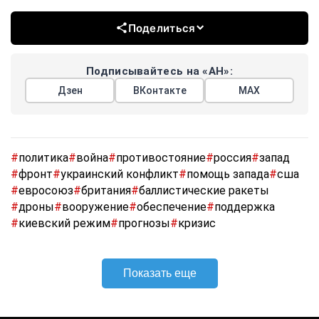
Поделиться
Подписывайтесь на «АН»:
Дзен
ВКонтакте
МАХ
#
политика
#
война
#
противостояние
#
россия
#
запад
#
фронт
#
украинский конфликт
#
помощь запада
#
сша
#
евросоюз
#
британия
#
баллистические ракеты
#
дроны
#
вооружение
#
обеспечение
#
поддержка
#
киевский режим
#
прогнозы
#
кризис
Показать еще