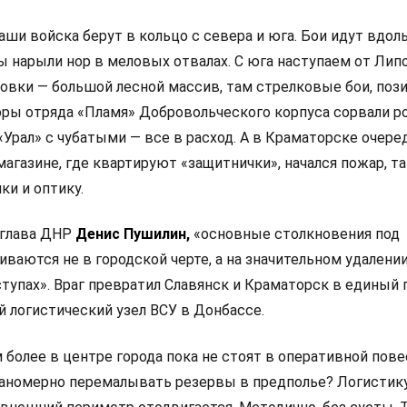
ши войска берут в кольцо с севера и юга. Бои идут вдол
ы нарыли нор в меловых отвалах. С юга наступаем от Лип
овки — большой лесной массив, там стрелковые бои, поз
ры отряда «Пламя» Добровольческого корпуса сорвали 
 «Урал» с чубатыми — все в расход. А в Краматорске очере
агазине, где квартируют «защитнички», начался пожар, та
ки и оптику.
 глава ДНР
Денис Пушилин,
«основные столкновения под
ваются не в городской черте, а на значительном удалении
ступах». Враг превратил Славянск и Краматорск в единый 
й логистический узел ВСУ в Донбассе.
м более в центре города пока не стоят в оперативной пов
ланомерно перемалывать резервы в предполье? Логистик