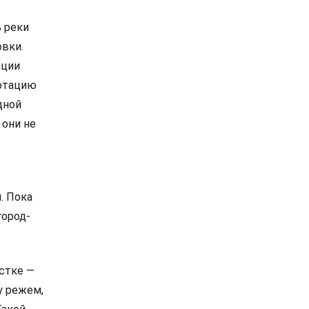
ь реки
овки.
иции
ротацию
дной
 они не
. Пока
город-
естке —
у режем,