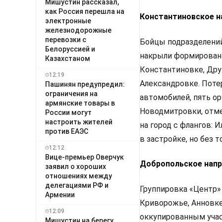
Мишустин рассказал,
как Россия перешла на
Константиновское н
электронные
железнодорожные
перевозки с
Бойцы подразделений
Белоруссией и
накрыли формировани
Казахстаном
Константиновке, Дру
12:19
Александровке. Поте
Пашинян предупредил:
ограничения на
автомобилей, пять о
армянские товары в
Новодмитровки, отме
России могут
настроить жителей
на город с флангов: 
против ЕАЭС
в застройке, но без т
12:12
Вице-премьер Оверчук
Добропольское напр
заявил о хороших
отношениях между
делегациями РФ и
Группировка «Центр»
Армении
Криворожье, Анновке,
12:09
оккупированным уча
Мишустин на берегу