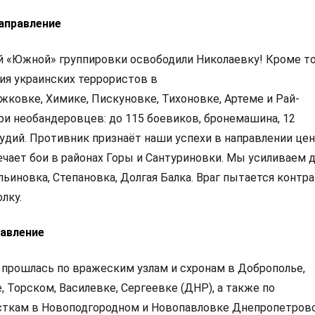
аправление
 «Южной» группировки освободили Николаевку! Кроме то
я украинских террористов в
жковке, Химике, Пискуновке, Тихоновке, Артеме и Рай-
ри необандеровцев: до 115 боевиков, бронемашина, 12
рудий. Противник признаёт наши успехи в направлении це
чает бои в районах Горы и Сантуриновки. Мы усиливаем 
Ильиновка, Степановка, Долгая Балка. Враг пытается контр
олку.
авление
 прошлась по вражеским узлам и схронам в Доброполье,
 Торском, Василевке, Сергеевке (ДНР), а также по
сткам в Новоподгородном и Новопавловке Днепропетров