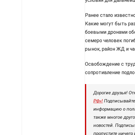
условия для дальней
Ранее стало известно
Какие могут быть ра
боевыми дронами обс
семеро человек погиб
рынок, район ЖД и ча
Освобождение с труд
сопротивление подлог
Дорогие друзья! От
РФ»!
Подписывайтес
информацию о поли
также многое друго
новостей. Подписы
пропустите ничего 