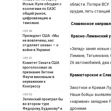
области. Потери ВСУ
Иссык-Куля обсудил с
коллегами по ЕАЭС
орудия, пять станци
общий рынок,
цифровизацию и
таможню
Славянское направл
09:46
Президент США: «Мы
Красно-Лиманский у
не вовлечены, нас
отделяет океан» — о
«Запад» занял новые
войне в Украине
Лимане, Татьяновке,
09:41
26 автомобилей, два 
Комитет Сената США
проголосовал за
признание Энтони
Краматорское и Сла
Фаучи виновным в
неуважении к
Конгрессу
Закотное и Кривая Л
Наши бойцы выявляют
00:52
Зеленский проиграл бы
«кармане» западнее 
во втором туре
дронами.
Федорову, Буданову* и