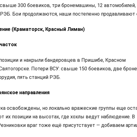
: свыше 300 боевиков, три бронемашины, 12 автомобилей,
й РЭБ. Бои продолжаются, наши постепенно продавливают 
ение (Краматорск, Красный Лиман)
часток
 позиции и накрыли бандеровцев в Пришибе, Красном
 Святогорске. Потери ВСУ: свыше 150 боевиков, две бро
орудия, пять станций РЭБ.
вянское направления
ука освобождены, но локально вражеские группы еще ост
 их позиции на высотах, где хохлы ведут наблюдение. В
Резниковки враг тоже ещё присутствует — добиваем арти