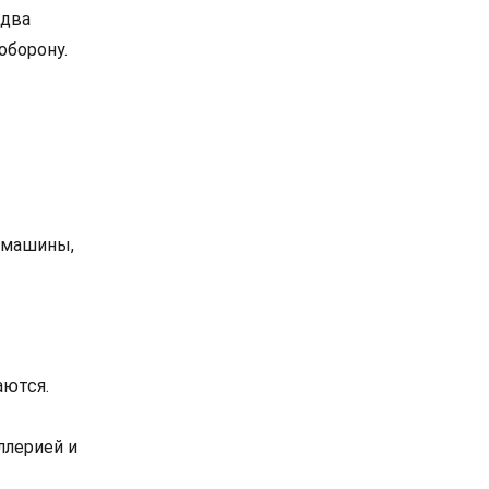
 два
оборону.
немашины,
аются.
ллерией и