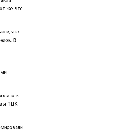
Такой
от же, что
али, что
елов. В
ыми
росило в
твы ТЦК
ормировали