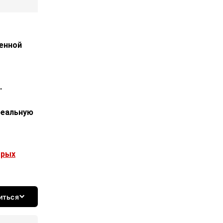
енной
.
реальную
брых
иться