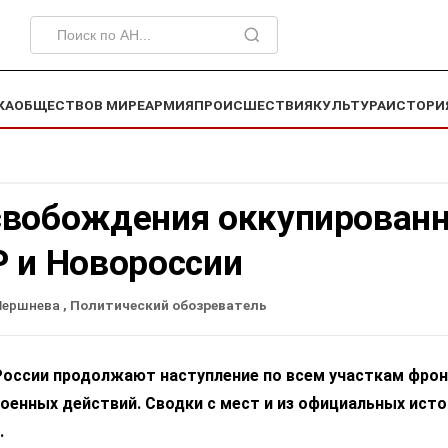
КА
ОБЩЕСТВО
В МИРЕ
АРМИЯ
ПРОИСШЕСТВИЯ
КУЛЬТУРА
ИСТОРИ
свобождения оккупирован
Р и Новороссии
Шершнева
, Политический обозреватель
оссии продолжают наступление по всем участкам фрон
оенных действий. Сводки с мест и из официальных ист
.