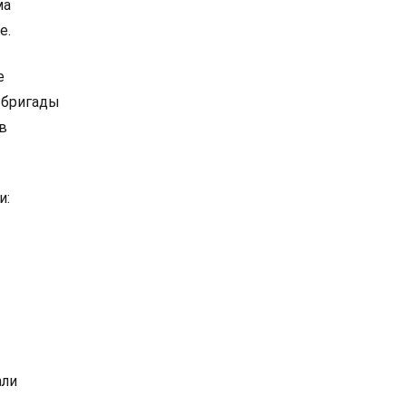
ма
е.
е
 бригады
в
и:
али