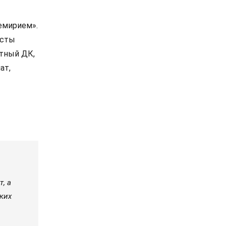
емирием».
исты
стный ДК,
ат,
, а
ских