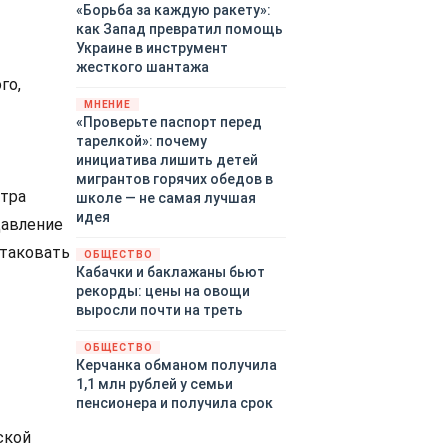
«Борьба за каждую ракету»:
как Запад превратил помощь
Украине в инструмент
жесткого шантажа
го,
МНЕНИЕ
«Проверьте паспорт перед
тарелкой»: почему
инициатива лишить детей
мигрантов горячих обедов в
нтра
школе — не самая лучшая
идея
давление
атаковать
ОБЩЕСТВО
Кабачки и баклажаны бьют
рекорды: цены на овощи
выросли почти на треть
ОБЩЕСТВО
Керчанка обманом получила
1,1 млн рублей у семьи
пенсионера и получила срок
ской