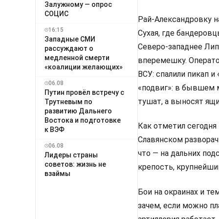
Залужному — опрос
СОЦИС
Рай-Александровку на
16:15
Сухая, где бандеровц
Западные СМИ
Северо-западнее Лип
рассуждают о
медленной смерти
вперемешку. Операто
«коалиции желающих»
ВСУ: спалили пикап и
06.08
«подвиг»: в бывшем м
Путин провёл встречу с
тушат, а выносят ящи
Трутневым по
развитию Дальнего
Востока и подготовке
Как отметил сегодня
к ВЭФ
Славянском разворачи
06.08
что — на дальних под
Лидеры страны
советов: жизнь не
крепость, крупнейши
взаймы
Бои на окраинах и те
зачем, если можно п