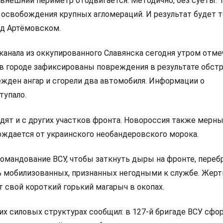
 внешний периметр отодвигается. Методично, без суеты. 
 освобождения крупных агломераций. И результат будет т
од Артёмовском.
анала из оккупированного Славянска сегодня утром отмеч
в городе зафиксированы повреждения в результате обстр
ежден ангар и сгорели два автомобиля. Информации о
тупало.
одят и с других участков фронта. Новороссия также мерн
ждается от украинского необандеровского морока.
командование ВСУ, чтобы заткнуть дыры на фронте, переб
ь мобилизованных, признанных негодными к службе. Жер
 свой короткий горький магарыч в окопах.
их силовых структурах сообщил: в 127-й бригаде ВСУ сф