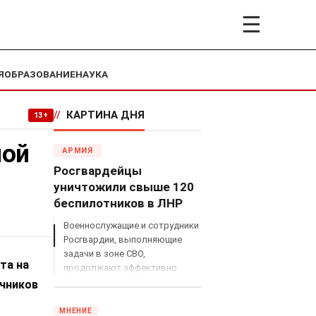
☰
Я
ОБРАЗОВАНИЕ
НАУКА
//
КАРТИНА ДНЯ
13+
ной
АРМИЯ
Росгвардейцы
уничтожили свыше 120
беспилотников в ЛНР
Военнослужащие и сотрудники
Росгвардии, выполняющие
задачи в зоне СВО,
та на
продолжают эффективно
противодействовать угрозам
очников
с воздуха.
МНЕНИЕ