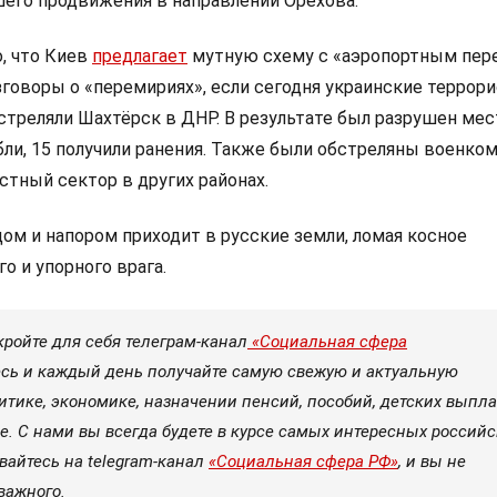
шего продвижения в направлении Орехова.
, что Киев
предлагает
мутную схему с «аэропортным пер
зговоры о «перемириях», если сегодня украинские террор
треляли Шахтёрск в ДНР. В результате был разрушен ме
ли, 15 получили ранения. Также были обстреляны военком
стный сектор в других районах.
ом и напором приходит в русские земли, ломая косное
о и упорного врага.
кройте для себя телеграм-канал
«Социальная сфера
ь и каждый день получайте самую свежую и актуальную
тике, экономике, назначении пенсий, пособий, детских выплат
е. С нами вы всегда будете в курсе самых интересных россий
вайтесь на telegram-канал
«Социальная сфера РФ»
, и вы не
важного.