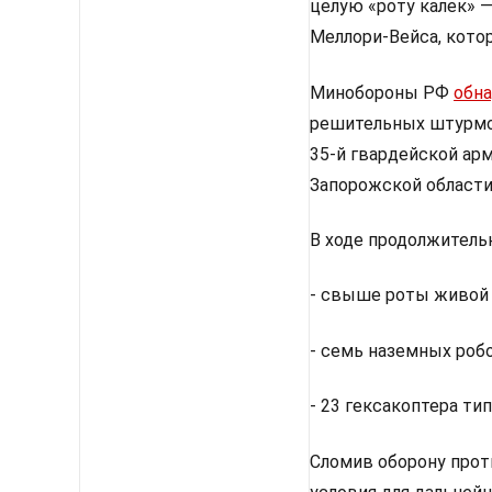
целую «роту калек» 
Меллори-Вейса, кото
Минобороны РФ
обн
решительных штурмо
35-й гвардейской ар
Запорожской области
В ходе продолжитель
- свыше роты живой 
- семь наземных роб
- 23 гексакоптера тип
Сломив оборону прот