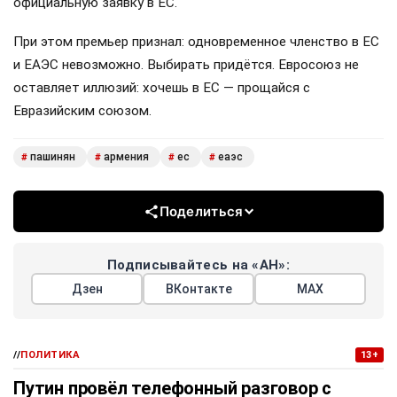
официальную заявку в ЕС.
При этом премьер признал: одновременное членство в ЕС
и ЕАЭС невозможно. Выбирать придётся. Евросоюз не
оставляет иллюзий: хочешь в ЕС — прощайся с
Евразийским союзом.
пашинян
армения
ес
еаэс
#
#
#
#
Поделиться
Подписывайтесь на «АН»:
Дзен
ВКонтакте
МАХ
//
ПОЛИТИКА
13+
Путин провёл телефонный разговор с