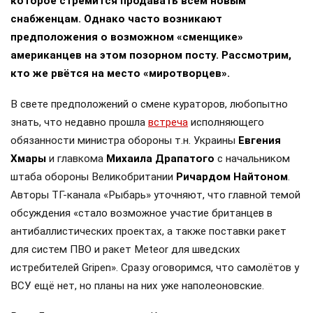
которое стремится продавать всем новым
снабженцам. Однако часто возникают
предположения о возможном «сменщике»
американцев на этом позорном посту. Рассмотрим,
кто же рвётся на место «миротворцев».
В свете предположений о смене кураторов, любопытно
знать, что недавно прошла
встреча
исполняющего
обязанности министра обороны т.н. Украины
Евгения
Хмары
и главкома
Михаила Драпатого
с начальником
штаба обороны Великобритании
Ричардом Найтоном
.
Авторы ТГ-канала «Рыбарь» уточняют, что главной темой
обсуждения «стало возможное участие британцев в
антибаллистических проектах, а также поставки ракет
для систем ПВО и ракет Meteor для шведских
истребителей Gripen». Сразу оговоримся, что самолётов у
ВСУ ещё нет, но планы на них уже наполеоновские.