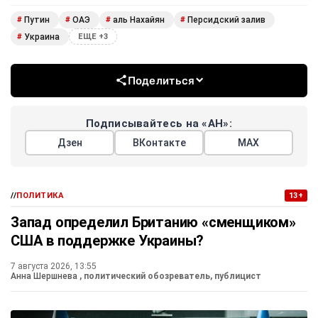
Путин
ОАЭ
аль Нахайян
Персидский залив
#
#
#
#
Украина
#
ЕЩЕ +3
Поделиться
Подписывайтесь на «АН»:
Дзен
ВКонтакте
МАХ
//
ПОЛИТИКА
13+
Запад определил Британию «сменщиком»
США в поддержке Украины?
7 августа 2026, 13:55
Анна Шершнева
, политический обозреватель, публицист