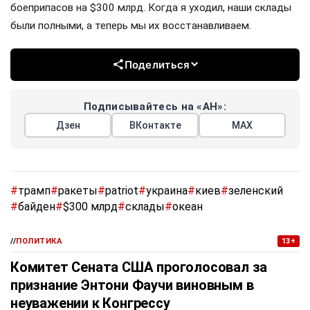
боеприпасов на $300 млрд. Когда я уходил, наши склады
были полными, а теперь мы их восстанавливаем.
Поделиться
Подписывайтесь на «АН»:
Дзен
ВКонтакте
МАХ
#
трамп
#
ракеты
#
patriot
#
украина
#
киев
#
зеленский
#
байден
#
$300 млрд
#
склады
#
океан
//
ПОЛИТИКА
13+
Комитет Сената США проголосовал за
признание Энтони Фаучи виновным в
неуважении к Конгрессу