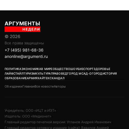
АРГУМЕНТЫ
НЕДЕЛИ
© 2026
Все права защищены
+7 (495) 981-68-36
anonline@argumenti.ru
ПОЛИТИКА
ЭКОНОМИКА
В МИРЕ
ОБЩЕСТВО
ШОУБИЗ
СПОРТ
ЗДОРОВЬЕ
ЛАЙФСТАЙЛ
ТУРИЗМ
КУЛЬТУРА
ПРАВОВЕД
ГОРОД М
САД-ОГОРОД
ИСТОРИЯ
ОБРАЗОВАНИЕ
АРМИЯ
ХАЙТЕК
СКАНДАЛ
Об издании
Главная
Все новости
Авторы
Учредитель: ООО «ИЦТ и ИЭТ»
Издатель: ООО «Медианет»
Главный редактор печатной версии: Угланов Андрей Иванович
Главный редактор сетевого издания (сайта): Вавилов Андрей