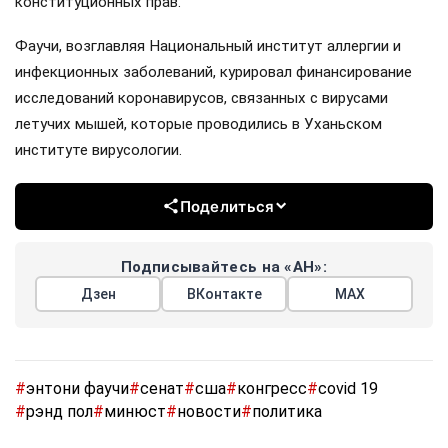
конституционных прав.
Фаучи, возглавляя Национальный институт аллергии и
инфекционных заболеваний, курировал финансирование
исследований коронавирусов, связанных с вирусами
летучих мышей, которые проводились в Уханьском
институте вирусологии.
Поделиться
Подписывайтесь на «АН»:
Дзен
ВКонтакте
МАХ
#
энтони фаучи
#
сенат
#
сша
#
конгресс
#
covid 19
#
рэнд пол
#
минюст
#
новости
#
политика