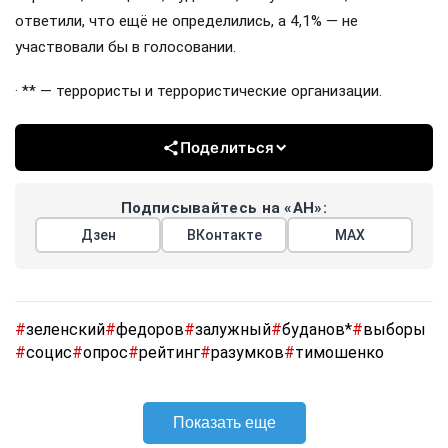
ответили, что ещё не определились, а 4,1% — не
участвовали бы в голосовании.
· ** — террористы и террористические организации.
Поделиться
Подписывайтесь на «АН»:
Дзен
ВКонтакте
МАХ
#
зеленский
#
федоров
#
залужный
#
буданов*
#
выборы
#
социс
#
опрос
#
рейтинг
#
разумков
#
тимошенко
Показать еще