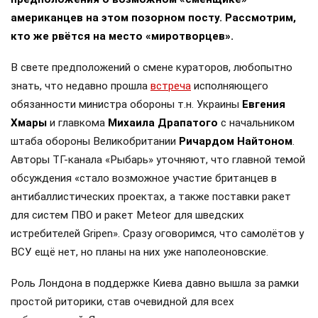
американцев на этом позорном посту. Рассмотрим,
кто же рвётся на место «миротворцев».
В свете предположений о смене кураторов, любопытно
знать, что недавно прошла
встреча
исполняющего
обязанности министра обороны т.н. Украины
Евгения
Хмары
и главкома
Михаила Драпатого
с начальником
штаба обороны Великобритании
Ричардом Найтоном
.
Авторы ТГ-канала «Рыбарь» уточняют, что главной темой
обсуждения «стало возможное участие британцев в
антибаллистических проектах, а также поставки ракет
для систем ПВО и ракет Meteor для шведских
истребителей Gripen». Сразу оговоримся, что самолётов у
ВСУ ещё нет, но планы на них уже наполеоновские.
Роль Лондона в поддержке Киева давно вышла за рамки
простой риторики, став очевидной для всех