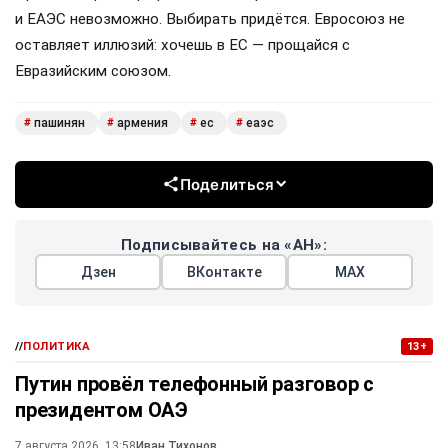
и ЕАЭС невозможно. Выбирать придётся. Евросоюз не
оставляет иллюзий: хочешь в ЕС — прощайся с
Евразийским союзом.
пашинян
армения
ес
еаэс
#
#
#
#
Поделиться
Подписывайтесь на «АН»:
Дзен
ВКонтакте
МАХ
//
ПОЛИТИКА
13+
Путин провёл телефонный разговор с
президентом ОАЭ
7 августа 2026, 13:58
Иван Тихонов
,