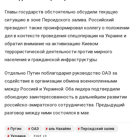
Главы государств обстоятельно обсудили текущую
ситуацию в зоне Персидского залива. Российский
президент также проинформировал коллегу о положении
дел в контексте проведения спецоперации на Украине и
обратил внимание на активизацию Киевом
террористической деятельности против мирного
населения и гражданской инфраструктуры.
Отдельно Путин поблагодарил руководство ОАЭ за
содействие в организации обмена военнопленными
между Россией и Украиной. Оба лидера подтвердили
обоюдную заинтересованность в дальнейшем развитии
российско-эмиратского сотрудничества. Предыдущий
разговор между ними состоялся в мае.
Путин
ОАЭ
аль Нахайян
Персидский залив
#
#
#
#
Украина
#
ЕЩЕ +3