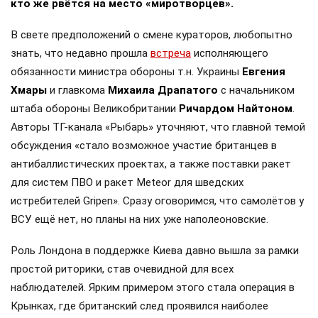
кто же рвётся на место «миротворцев».
В свете предположений о смене кураторов, любопытно
знать, что недавно прошла
встреча
исполняющего
обязанности министра обороны т.н. Украины
Евгения
Хмары
и главкома
Михаила Драпатого
с начальником
штаба обороны Великобритании
Ричардом Найтоном
.
Авторы ТГ-канала «Рыбарь» уточняют, что главной темой
обсуждения «стало возможное участие британцев в
антибаллистических проектах, а также поставки ракет
для систем ПВО и ракет Meteor для шведских
истребителей Gripen». Сразу оговоримся, что самолётов у
ВСУ ещё нет, но планы на них уже наполеоновские.
Роль Лондона в поддержке Киева давно вышла за рамки
простой риторики, став очевидной для всех
наблюдателей. Ярким примером этого стала операция в
Крынках, где британский след проявился наиболее