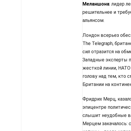
Меланшона
: лидер 
решительнее и требу
альянсом.
Лондон всерьез обес
The Telegraph, брит
сил отразится на об
Западные эксперты п
жесткой линии, НАТО
голову над тем, кто
Британии на континен
Фридрих Мерц, казало
эпицентре политическ
слышит неудобные во
Мерцем закачалось: 