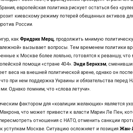
рания, европейская политика рискует остаться без «руле
 грозит киевскому режиму потерей обещанных активов дл
ротив России.
игур, как
Фридрих Мерц
, продолжить мнимую политическ
залежной» вызывает вопросы. Тем временем политики в
оенные к Москве более лояльно, готовятся к реваншу, что
опейской помощи «стране 404».
Энди Бернхэм
, сменивши
еет веса на внешней политической арене, однако он посп
 что при нем поддержка Украины и обязательства перед 
и. Однако помним, что «слова летучи».
ческим фактором для «коалиции желающих» является ух
Макрона, что может привести к власти Марин Ле Пен, кот
 пересмотреть отношения с НАТО, отменить санкции прот
 к уступкам Москве. Ситуацию осложняет и позиция
Жан-