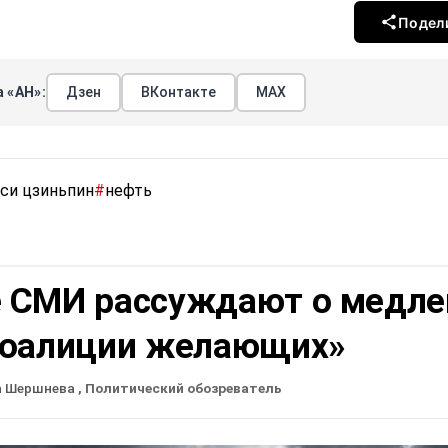
Подел
 «АН»:
Дзен
ВКонтакте
МАХ
си цзиньпин
#
нефть
 СМИ рассуждают о медле
коалиции желающих»
а Шершнева
, Политический обозреватель