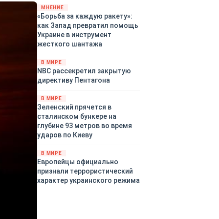
«страны 404» в следующем
МНЕНИЕ
«Борьба за каждую ракету»:
году. Однако киевские
как Запад превратил помощь
временщики не торопятся
Украине в инструмент
заключать мир - ведь есть
жесткого шантажа
поддержка в ЕС.
Политический кризис в
В МИРЕ
Британии и Германии, выборы
NBC рассекретил закрытую
во Франции могут полностью
директиву Пентагона
изменить геополитический
ландшафт в мире, пока
В МИРЕ
Зеленский ожидает выборов
Зеленский прячется в
в США.
сталинском бункере на
глубине 93 метров во время
ударов по Киеву
В МИРЕ
Европейцы официально
признали террористический
характер украинского режима