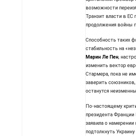
возможности переизб
Транзит власти в ЕС
продолжения войны п
Способность таких ф
стабильность на «не
Марин Ле Пен
, настр
изменить вектор евр
Стармера, пока не им
заверить союзников,
останутся неизменным
По-настоящему крити
президента Франции 
заявила о намерении
подтолкнуть Украину