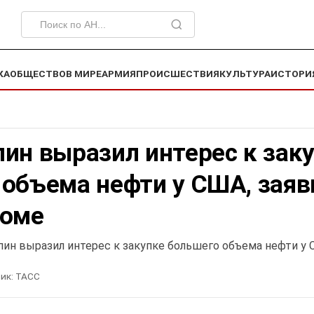
КА
ОБЩЕСТВО
В МИРЕ
АРМИЯ
ПРОИСШЕСТВИЯ
КУЛЬТУРА
ИСТОРИ
ин выразил интерес к зак
 объема нефти у США, заяв
доме
пин выразил интерес к закупке большего объема нефти у
ик:
ТАСС