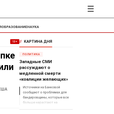
☰
Я
ОБРАЗОВАНИЕ
НАУКА
//
КАРТИНА ДНЯ
13+
упке
ПОЛИТИКА
Западные СМИ
или
рассуждают о
медленной смерти
«коалиции желающих»
Источники на Банковой
 США
сообщают о проблемах для
бандеровщины, которые все
больше нарастают на
международном поле, что
сильно ударит по позициям