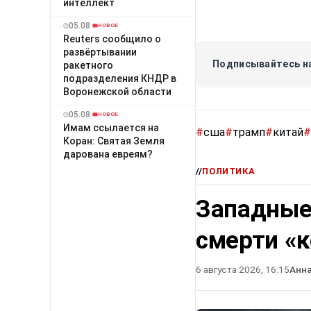
интеллект
05.08
НОВОЕ
Reuters сообщило о
развёртывании
Подписывайтесь на
ракетного
подразделения КНДР в
Воронежской области
05.08
НОВОЕ
Имам ссылается на
#
сша
#
трамп
#
китай
#
Коран: Святая Земля
дарована евреям?
//
ПОЛИТИКА
Западные
смерти «
6 августа 2026, 16:15
Анн