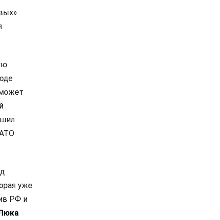
вых».
я
ую
роде
 может
й
ешил
НАТО
од
орая уже
ив РФ и
Люка