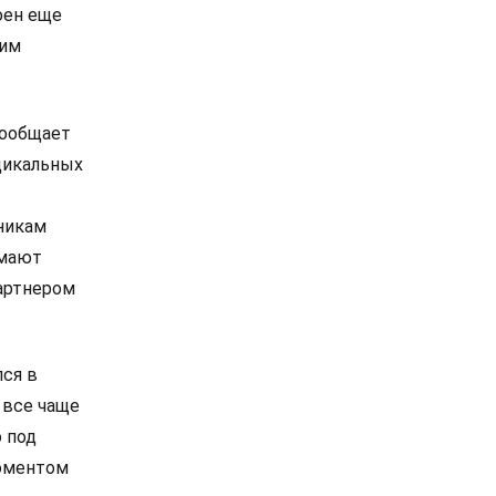
оен еще
ким
сообщает
дикальных
никам
омают
артнером
лся в
 все чаще
 под
моментом