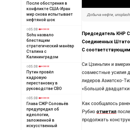
После обострения в
конфликте США-Иран
мир снова испытывает
Добыча нефти, unsplas
нефтяной шок
05.08
НОВОЕ
Председатель КНР С
Sohu назвало
блестящим
Соединенных Штатов
стратегический манёвр
С соответствующим 
Сталина с
Калининградом
Си Цзиньпин и амери
05.08
НОВОЕ
Путин провёл
совместные усилия д
кадровую
лидеров Азиатско-Ти
перестановку в
«Большой двадцатки»
руководстве СВО
05.08
НОВОЕ
Как сообщалось ране
Глава СЖР Соловьёв
предупредил об
Рубио
отметил
после
идеологии,
продолжать конструк
заложенной в
искусственный