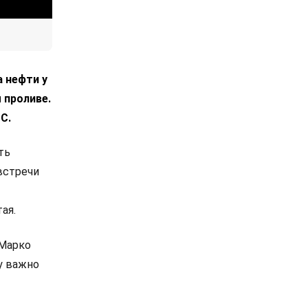
 нефти у
 проливе.
С.
ть
встречи
ая.
 Марко
у важно