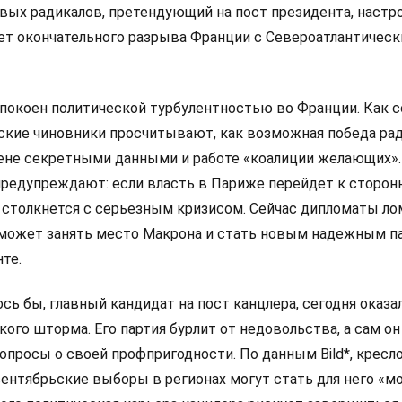
левых радикалов, претендующий на пост президента, настр
ет окончательного разрыва Франции с Североатлантичес
покоен политической турбулентностью во Франции. Как 
анские чиновники просчитывают, как возможная победа ра
мене секретными данными и работе «коалиции желающих».
редупреждают: если власть в Париже перейдет к сторон
 столкнется с серьезным кризисом. Сейчас дипломаты л
 сможет занять место Макрона и стать новым надежным п
те.
сь бы, главный кандидат на пост канцлера, сегодня оказа
ого шторма. Его партия бурлит от недовольства, а сам он
просы о своей профпригодности. По данным Bild*, кресло
сентябрьские выборы в регионах могут стать для него «