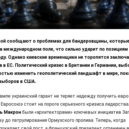
вой сообщают о проблемах для бандеровщины, которые
а международном поле, что сильно ударит по позициям
ду. Однако киевские временщики не торопятся заключа
 в ЕС. Политический кризис в Британии и Германии, выб
остью изменить геополитический ландшафт в мире, пок
выборов в США.
ампе украинский гарант не теряет надежду получить евр
 Евросоюз стоит на пороге серьезного кризиса лидерства
ь Макрон
были «архитекторами» ключевых инициатив Зап
у до патрулирования Ормузского пролива. Теперь, когда
покидает свой пост, а французский президент ограничен 