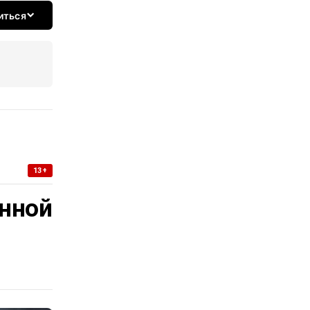
иться
13+
нной