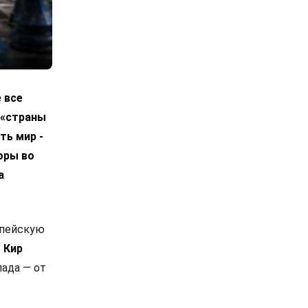
 все
 «страны
ть мир -
оры во
а
опейскую
.
Кир
ада — от
в