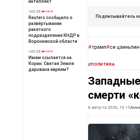
интеллект
05.08
НОВОЕ
Подписывайтесь на
Reuters сообщило о
развёртывании
ракетного
подразделения КНДР в
Воронежской области
#
трамп
#
си цзиньпин
05.08
НОВОЕ
Имам ссылается на
Коран: Святая Земля
//
ПОЛИТИКА
дарована евреям?
Западные
смерти «
6 августа 2026, 16:15
Анн