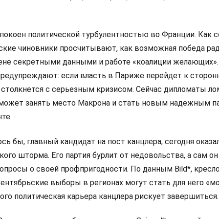
покоен политической турбулентностью во Франции. Как 
анские чиновники просчитывают, как возможная победа ра
мене секретными данными и работе «коалиции желающих».
редупреждают: если власть в Париже перейдет к сторон
 столкнется с серьезным кризисом. Сейчас дипломаты л
 сможет занять место Макрона и стать новым надежным п
те.
сь бы, главный кандидат на пост канцлера, сегодня оказа
ого шторма. Его партия бурлит от недовольства, а сам он
просы о своей профпригодности. По данным Bild*, кресло
сентябрьские выборы в регионах могут стать для него «
ого политическая карьера канцлера рискует завершиться.