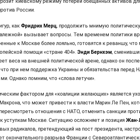
 грозит киевскому режиму потерей обещанных активов дл
ротив России.
игур, как
Фридрих Мерц
, продолжить мнимую политическ
залежной» вызывает вопросы. Тем временем политики в
оенные к Москве более лояльно, готовятся к реваншу, что
опейской помощи «стране 404».
Энди Бернхэм
, сменивши
еет веса на внешней политической арене, однако он посп
 что при нем поддержка Украины и обязательства перед 
и. Однако помним, что «слова летучи».
ческим фактором для «коалиции желающих» является ух
Макрона, что может привести к власти Марин Ле Пен, кот
 пересмотреть отношения с НАТО, отменить санкции прот
 к уступкам Москве. Ситуацию осложняет и позиция
Жан-
левых радикалов, претендующий на пост президента, настр
ет окончательного разрыва Франции с Североатлантичес