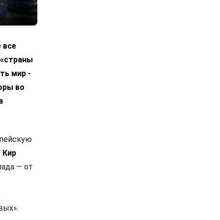
 все
 «страны
ть мир -
оры во
а
опейскую
.
Кир
ада — от
в
вых».