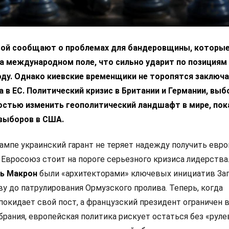
вой сообщают о проблемах для бандеровщины, которые
а международном поле, что сильно ударит по позициям
ду. Однако киевские временщики не торопятся заключа
 в ЕС. Политический кризис в Британии и Германии, выб
остью изменить геополитический ландшафт в мире, пок
выборов в США.
ампе украинский гарант не теряет надежду получить евр
 Евросоюз стоит на пороге серьезного кризиса лидерства
ь Макрон
были «архитекторами» ключевых инициатив Зап
у до патрулирования Ормузского пролива. Теперь, когда
покидает свой пост, а французский президент ограничен 
рания, европейская политика рискует остаться без «руле