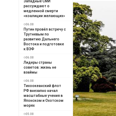
Западные СМИ
рассуждают о
медленной смерти
«коалиции желающих»
06.08
Путин провёл встречу с
Трутневым по
развитию Дальнего
Востока и подготовке
к ВЭФ
06.08
Лидеры страны
советов: жизнь не
взаймы
06.08
Тихоокеанский флот
РФ внезапно начал
масштабные учения в
Японском и Охотском
морях
05.08