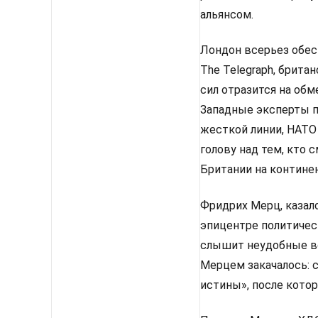
альянсом.
Лондон всерьез обес
The Telegraph, брит
сил отразится на об
Западные эксперты п
жесткой линии, НАТО
голову над тем, кто
Британии на континен
Фридрих Мерц, казало
эпицентре политическ
слышит неудобные во
Мерцем закачалось: 
истины», после котор