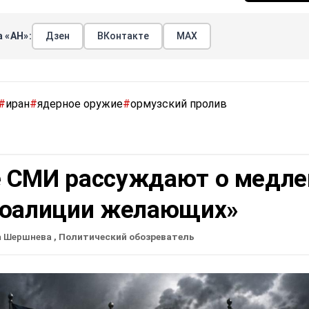
 «АН»:
Дзен
ВКонтакте
МАХ
#
иран
#
ядерное оружие
#
ормузский пролив
 СМИ рассуждают о медле
коалиции желающих»
а Шершнева
, Политический обозреватель