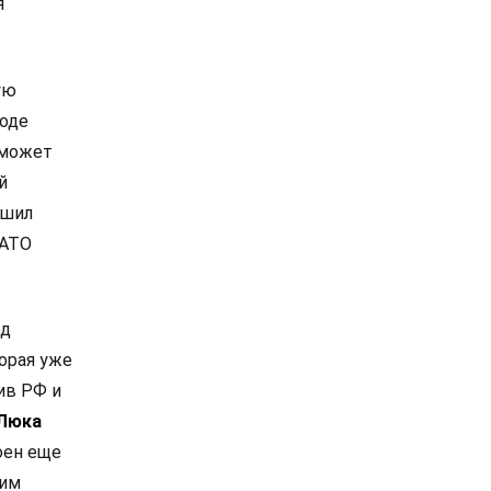
я
ую
роде
 может
й
ешил
НАТО
од
орая уже
ив РФ и
Люка
оен еще
ким