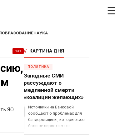
☰
Я
ОБРАЗОВАНИЕ
НАУКА
//
КАРТИНА ДНЯ
13+
асию,
ПОЛИТИКА
Западные СМИ
ым
рассуждают о
медленной смерти
«коалиции желающих»
Источники на Банковой
ать ЯО
сообщают о проблемах для
бандеровщины, которые все
больше нарастают на
международном поле, что
сильно ударит по позициям