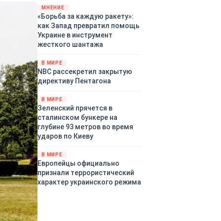
«страны 404» в следующем
МНЕНИЕ
«Борьба за каждую ракету»:
году. Однако киевские
как Запад превратил помощь
временщики не торопятся
Украине в инструмент
заключать мир - ведь есть
жесткого шантажа
поддержка в ЕС.
Политический кризис в
В МИРЕ
Британии и Германии, выборы
NBC рассекретил закрытую
во Франции могут полностью
директиву Пентагона
изменить геополитический
ландшафт в мире, пока
В МИРЕ
Зеленский ожидает выборов
Зеленский прячется в
в США.
сталинском бункере на
глубине 93 метров во время
ударов по Киеву
В МИРЕ
Европейцы официально
признали террористический
характер украинского режима