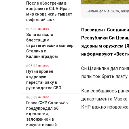
После обострения в
конфликте США-Иран
Белый дом в США, unsp
мир снова испытывает
нефтяной шок
Президент Соединен
05.08
НОВОЕ
Sohu назвало
Республики Си Цзинь
блестящим
ядерным оружием (Я
стратегический манёвр
Сталина с
информируют «Вести
Калининградом
05.08
НОВОЕ
Си Цзиньпин дал пон
Путин провёл
попыток брать плату 
кадровую
перестановку в
руководстве СВО
Как сообщалось ране
05.08
НОВОЕ
департамента Марко
Глава СЖР Соловьёв
КНР важно продолжат
предупредил об
идеологии,
заложенной в
искусственный