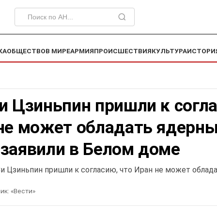
КА
ОБЩЕСТВО
В МИРЕ
АРМИЯ
ПРОИСШЕСТВИЯ
КУЛЬТУРА
ИСТОРИ
и Цзиньпин пришли к согл
 не может обладать ядерн
 заявили в Белом доме
Си Цзиньпин пришли к согласию, что Иран не может облад
ик:
«Вести»