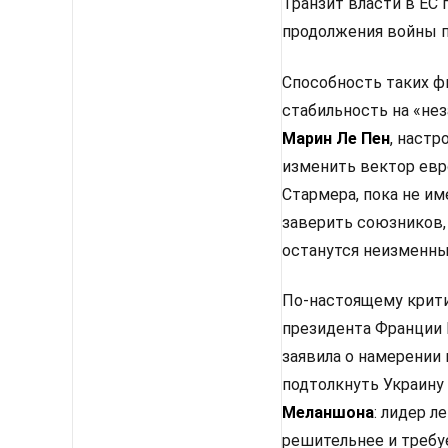
Транзит власти в ЕС
продолжения войны п
Способность таких ф
стабильность на «не
Марин Ле Пен
, настр
изменить вектор евр
Стармера, пока не им
заверить союзников,
останутся неизменным
По-настоящему крити
президента Франции 
заявила о намерении
подтолкнуть Украину
Меланшона
: лидер 
решительнее и требу