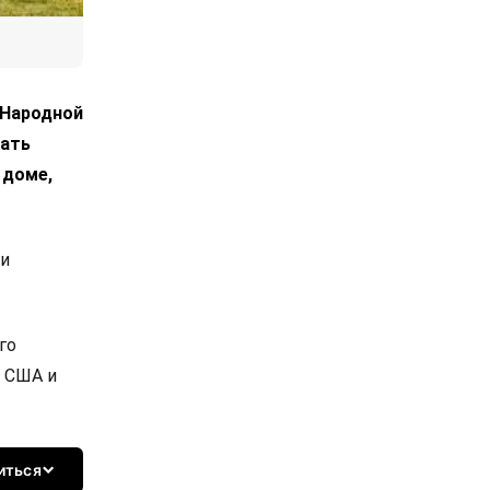
 Народной
дать
 доме,
 и
го
о США и
иться