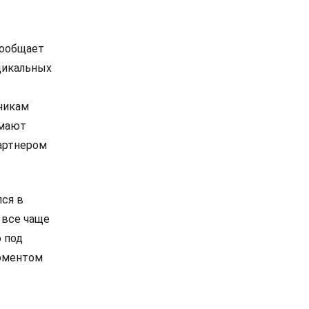
сообщает
дикальных
никам
омают
артнером
лся в
 все чаще
 под
моментом