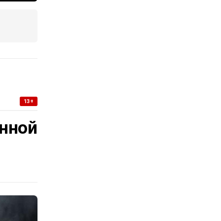
13+
нной