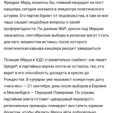
Фридрих Мерц, казалось бы, главный кандидат на пост
канцлера, сегодня оказался в эпицентре политического
шторма. Его партия бурлит от недовольства, а сам он все
чаще слышит неудобные вопросы о своей
профпригодности. По данным Bild*, кресло под Мерцем
закачалось: сентябрьские выборы в регионах могут стать
для него «моментом истины», после которого
политическая карьера канцлера рискует завершиться.
Позиции Мерца в ХДС стремительно слабеют: как пишет
Spiegel*, в партийных верхах почти не осталось тех, кто
верит в его способность досидеть в кресле до
Рождества. В кулуарах уже называют конкретную дату
«часа икс» — 21 сентября, день после выборов в Берлине
и Мекленбурге — Передней Померании. По слухам,
партийная элита готовит «дворцовый переворот»:
региональные премьеры планируют выступить единым
фронтом, чтобы убедить Мерца уйти добровольно,