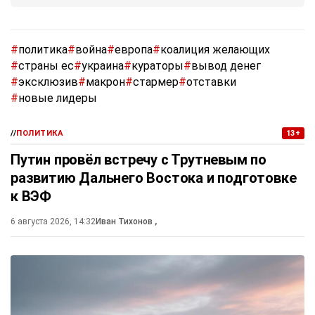
#
политика
#
война
#
европа
#
коалиция желающих
#
страны ес
#
украина
#
кураторы
#
вывод денег
#
эксклюзив
#
макрон
#
стармер
#
отставки
#
новые лидеры
//
ПОЛИТИКА
13+
Путин провёл встречу с Трутневым по
развитию Дальнего Востока и подготовке
к ВЭФ
6 августа 2026, 14:32
Иван Тихонов
,