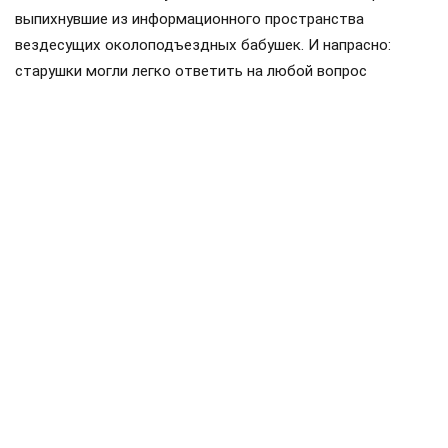
выпихнувшие из информационного пространства
вездесущих околоподъездных бабушек. И напрасно:
старушки могли легко ответить на любой вопрос
праздных соседей: в каком часу, например, вернулась
домой комсомолка Зина из 27-й квартиры, кто дотащил
до дверей сантехника Степаныча из коммуналки в
полуподвале и даже на самую жгучую тайну — о размере
зарплат и жизни руководителей Советского Союза…
Собственно, именно об этом мы сегодня и поговорим:
зачем нарушать добрые старые традиции?
Закалённые во многих заварухах, слухи ширятся, не
ведая преград…
Организатор революции Владимир Ленин, даже став
главой молодой Советской республики, по воспоминаниям
соратников жил весьма скромно. Во всяком случае,
дореволюционный семейный доход семьи Ульяновых от