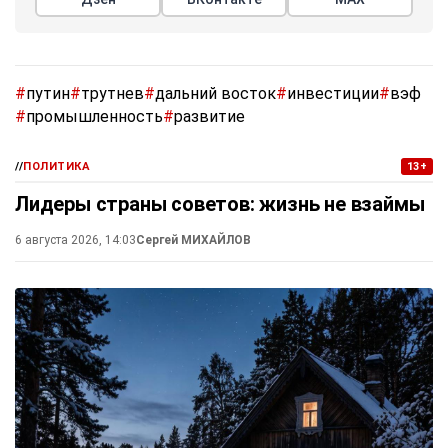
#
путин
#
трутнев
#
дальний восток
#
инвестиции
#
вэф
#
промышленность
#
развитие
//
ПОЛИТИКА
13+
Лидеры страны советов: жизнь не взаймы
6 августа 2026, 14:03
Сергей МИХАЙЛОВ