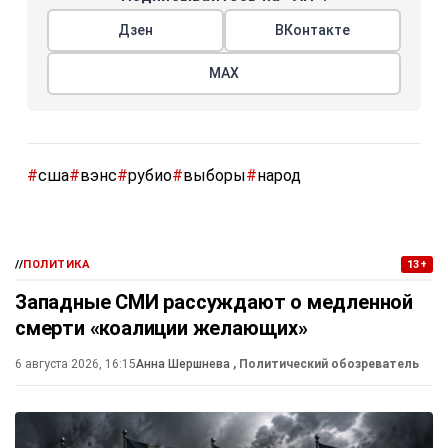
Дзен
ВКонтакте
МАХ
#
сша
#
вэнс
#
рубио
#
выборы
#
народ
//
ПОЛИТИКА
13+
Западные СМИ рассуждают о медленной
смерти «коалиции желающих»
6 августа 2026, 16:15
Анна Шершнева
, Политический обозреватель