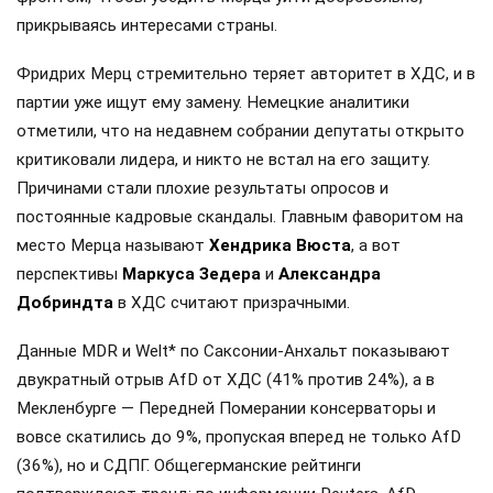
прикрываясь интересами страны.
Фридрих Мерц стремительно теряет авторитет в ХДС, и в
партии уже ищут ему замену. Немецкие аналитики
отметили, что на недавнем собрании депутаты открыто
критиковали лидера, и никто не встал на его защиту.
Причинами стали плохие результаты опросов и
постоянные кадровые скандалы. Главным фаворитом на
место Мерца называют
Хендрика Вюста
, а вот
перспективы
Маркуса Зедера
и
Александра
Добриндта
в ХДС считают призрачными.
Данные MDR и Welt* по Саксонии-Анхальт показывают
двукратный отрыв AfD от ХДС (41% против 24%), а в
Мекленбурге — Передней Померании консерваторы и
вовсе скатились до 9%, пропуская вперед не только AfD
(36%), но и СДПГ. Общегерманские рейтинги