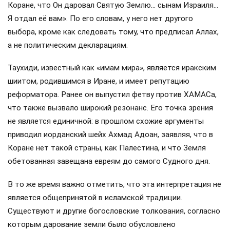
Коране, что Он даровал Святую Землю… сынам Израиля…
Я отдал её вам». По его словам, у него нет другого
выбора, кроме как следовать тому, что предписал Аллах,
а не политическим декларациям.
Таухиди, известный как «имам мира», является иракским
шиитом, родившимся в Иране, и имеет репутацию
реформатора. Ранее он выпустил фетву против ХАМАСа,
что также вызвало широкий резонанс. Его точка зрения
не является единичной: в прошлом схожие аргументы
приводил иорданский шейх Ахмад Адоан, заявляя, что в
Коране нет такой страны, как Палестина, и что Земля
обетованная завещана евреям до самого Судного дня.
В то же время важно отметить, что эта интерпретация не
является общепринятой в исламской традиции.
Существуют и другие богословские толкования, согласно
которым дарование земли было обусловлено