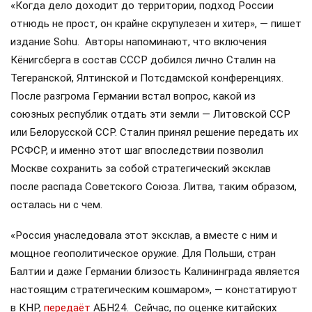
«Когда дело доходит до территории, подход России
отнюдь не прост, он крайне скрупулезен и хитер», — пишет
издание Sohu. Авторы напоминают, что включения
Кёнигсберга в состав СССР добился лично Сталин на
Тегеранской, Ялтинской и Потсдамской конференциях.
После разгрома Германии встал вопрос, какой из
союзных республик отдать эти земли — Литовской ССР
или Белорусской ССР. Сталин принял решение передать их
РСФСР, и именно этот шаг впоследствии позволил
Москве сохранить за собой стратегический эксклав
после распада Советского Союза. Литва, таким образом,
осталась ни с чем.
«Россия унаследовала этот эксклав, а вместе с ним и
мощное геополитическое оружие. Для Польши, стран
Балтии и даже Германии близость Калининграда является
настоящим стратегическим кошмаром», — констатируют
в КНР,
передаёт
АБН24. Сейчас, по оценке китайских