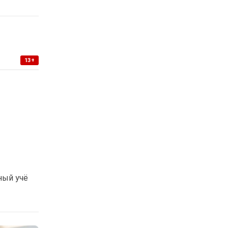
13+
ный учё