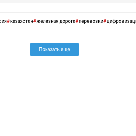
сия
#
казахстан
#
железная дорога
#
перевозки
#
цифровизац
Показать еще