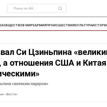
КА
ОБЩЕСТВО
В МИРЕ
АРМИЯ
ПРОИСШЕСТВИЯ
КУЛЬТУРА
ИСТОРИ
звал Си Цзиньпина «велик
, а отношения США и Китая
ическими»
ньпина «великим лидером»
ик:
«Вести»