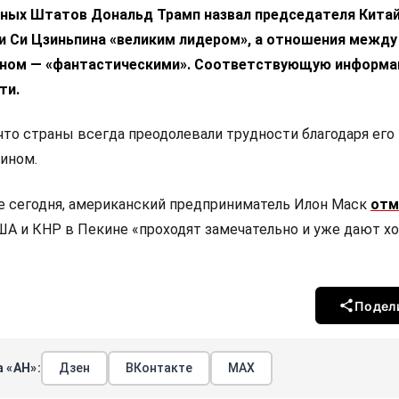
ных Штатов Дональд Трамп назвал председателя Кита
и Си Цзиньпина «великим лидером», а отношения между
ином — «фантастическими». Соответствующую информ
ти.
что страны всегда преодолевали трудности благодаря его
пином.
е сегодня, американский предприниматель Илон Маск
отм
ША и КНР в Пекине «проходят замечательно и уже дают х
Подел
 «АН»:
Дзен
ВКонтакте
МАХ