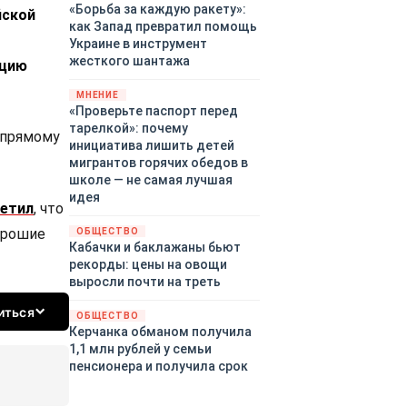
«Борьба за каждую ракету»:
йской
как Запад превратил помощь
Украине в инструмент
жесткого шантажа
ацию
МНЕНИЕ
«Проверьте паспорт перед
тарелкой»: почему
 прямому
инициатива лишить детей
мигрантов горячих обедов в
школе — не самая лучшая
идея
етил
, что
орошие
ОБЩЕСТВО
Кабачки и баклажаны бьют
рекорды: цены на овощи
выросли почти на треть
иться
ОБЩЕСТВО
Керчанка обманом получила
1,1 млн рублей у семьи
пенсионера и получила срок