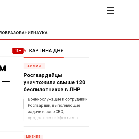
☰
Я
ОБРАЗОВАНИЕ
НАУКА
//
КАРТИНА ДНЯ
13+
им
АРМИЯ
Росгвардейцы
 —
уничтожили свыше 120
беспилотников в ЛНР
Военнослужащие и сотрудники
Росгвардии, выполняющие
задачи в зоне СВО,
продолжают эффективно
противодействовать угрозам
с воздуха.
МНЕНИЕ