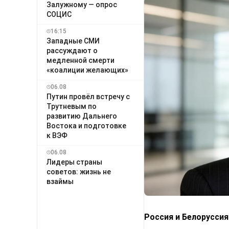
Залужному — опрос
СОЦИС
16:15
Западные СМИ
рассуждают о
медленной смерти
«коалиции желающих»
06.08
Путин провёл встречу с
Трутневым по
развитию Дальнего
Востока и подготовке
к ВЭФ
06.08
Лидеры страны
советов: жизнь не
взаймы
Россия и Белорусси