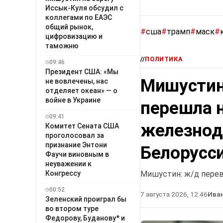
Иссык-Куля обсудил с
коллегами по ЕАЭС
общий рынок,
#
сша
#
трамп
#
маск
#
цифровизацию и
таможню
//
ПОЛИТИКА
09:46
Президент США: «Мы
Мишустин 
не вовлечены, нас
отделяет океан» — о
войне в Украине
перешла 
09:41
железнод
Комитет Сената США
проголосовал за
признание Энтони
Белорусс
Фаучи виновным в
неуважении к
Конгрессу
Мишустин: ж/д перев
00:52
7 августа 2026, 12:46
Ива
Зеленский проиграл бы
во втором туре
Федорову, Буданову* и