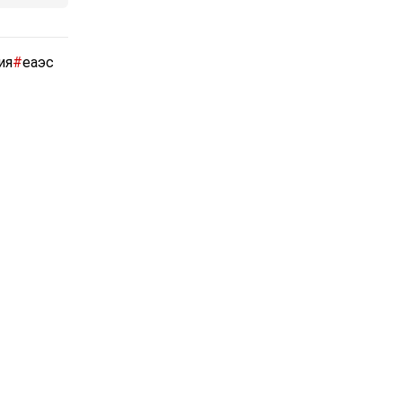
ия
#
еаэс