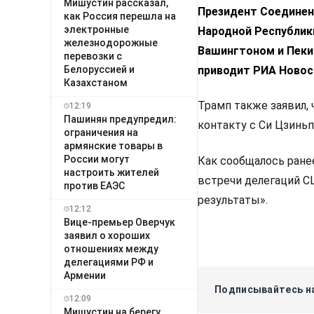
Мишустин рассказал,
Президент Соединен
как Россия перешла на
электронные
Народной Республик
железнодорожные
Вашингтоном и Пек
перевозки с
Белоруссией и
приводит РИА Новос
Казахстаном
Трамп также заявил, 
12:19
Пашинян предупредил:
контакту с Си Цзинь
ограничения на
армянские товары в
России могут
Как сообщалось ране
настроить жителей
встречи делегаций С
против ЕАЭС
результаты».
12:12
Вице-премьер Оверчук
заявил о хороших
отношениях между
делегациями РФ и
Армении
Подписывайтесь на
12:09
Мишустин на берегу