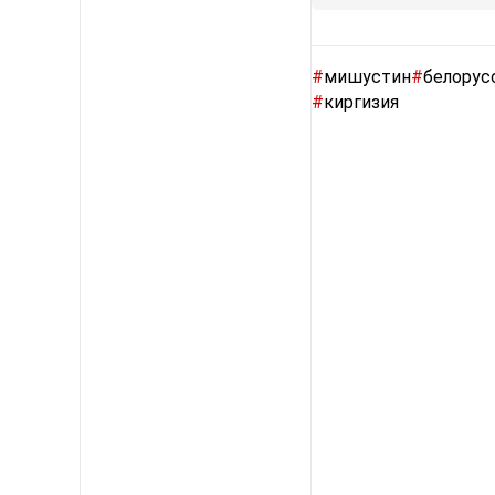
#
мишустин
#
белорус
#
киргизия