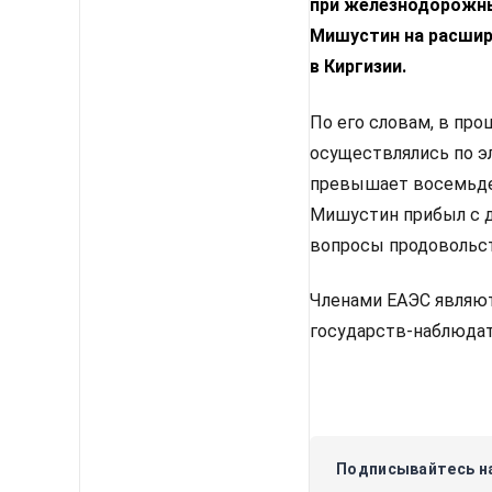
при железнодорожны
Мишустин на расшир
в Киргизии.
По его словам, в пр
осуществлялись по э
превышает восемьдес
Мишустин прибыл с д
вопросы продовольст
Членами ЕАЭС являютс
государств-наблюдат
Подписывайтесь на