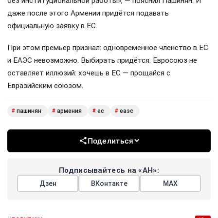
без институциональной работы», — пояснил Пашинян. И
даже после этого Армении придётся подавать
официальную заявку в ЕС.
При этом премьер признал: одновременное членство в ЕС
и ЕАЭС невозможно. Выбирать придётся. Евросоюз не
оставляет иллюзий: хочешь в ЕС — прощайся с
Евразийским союзом.
пашинян
армения
ес
еаэс
#
#
#
#
Поделиться
Подписывайтесь на «АН»:
Дзен
ВКонтакте
МАХ