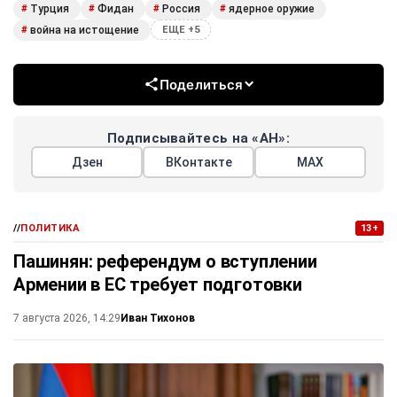
Турция
Фидан
Россия
ядерное оружие
#
#
#
#
война на истощение
#
ЕЩЕ +5
Поделиться
Подписывайтесь на «АН»:
Дзен
ВКонтакте
МАХ
//
ПОЛИТИКА
13+
Пашинян: референдум о вступлении
Армении в ЕС требует подготовки
Иван Тихонов
7 августа 2026, 14:29