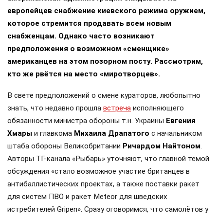
европейцев снабжение киевского режима оружием,
которое стремится продавать всем новым
снабженцам. Однако часто возникают
предположения о возможном «сменщике»
американцев на этом позорном посту. Рассмотрим,
кто же рвётся на место «миротворцев».
В свете предположений о смене кураторов, любопытно
знать, что недавно прошла
встреча
исполняющего
обязанности министра обороны т.н. Украины
Евгения
Хмары
и главкома
Михаила Драпатого
с начальником
штаба обороны Великобритании
Ричардом Найтоном
.
Авторы ТГ-канала «Рыбарь» уточняют, что главной темой
обсуждения «стало возможное участие британцев в
антибаллистических проектах, а также поставки ракет
для систем ПВО и ракет Meteor для шведских
истребителей Gripen». Сразу оговоримся, что самолётов у