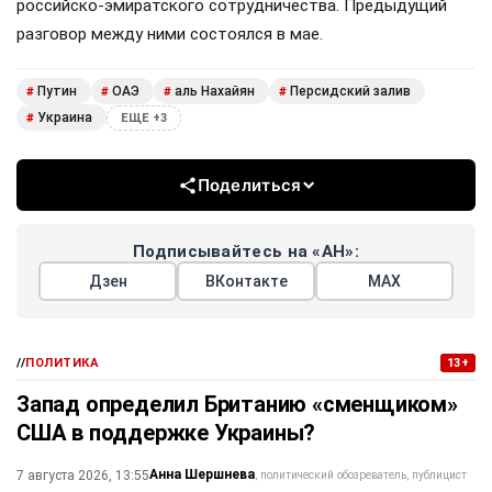
российско-эмиратского сотрудничества. Предыдущий
разговор между ними состоялся в мае.
Путин
ОАЭ
аль Нахайян
Персидский залив
#
#
#
#
Украина
#
ЕЩЕ +3
Поделиться
Подписывайтесь на «АН»:
Дзен
ВКонтакте
МАХ
//
ПОЛИТИКА
13+
Запад определил Британию «сменщиком»
США в поддержке Украины?
Анна Шершнева
7 августа 2026, 13:55
политический обозреватель, публицист