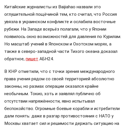
Китайские журналисты из Baijiahao назвали это
оглушительной пощёчиной тем, кто считал, что Россия
увязла в украинском конфликте и ослабила восточные
рубежи. На Западе всерьёз полагали, что у Японии
появилось окно возможностей для давления по Курилам.
Но масштаб учений в Японском и Охотском морях, а
также в северо-западной части Тихого океана доказал
обратное,
пишет
АБН24.
В КНР отметили, что с точки зрения международного
права учения рядом со своей территорией абсолютно
законны, но размах операции оказался крайне
необычным. Токио, хоть и заявлял публично об
отсутствии напряжённости, явно испытывал
беспокойство. Огромные боевые корабли и истребители
дали понять: даже в разгар противостояния с НАТО у
Москвы хватает сил и решимости держать ситуацию на