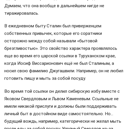
Думаем, что она вообще в дальнейшем нигде не
тиражировалась.
В ежедневном быту Сталин был приверженцем
собственных привычек, которые его соратники
осторожно между собой называли «бытовой
брезгливостью». Это свойство характера проявлялось
еще во время его царской ссылки в Туруханском крае,
когда Иосиф Виссарионович ещё не был Сталиным, а
носил свою фамилию Джугашвили. Например, он не любил
готовить пищу и мыть за собой посуду.
Во время той ссылки он делил сибирскую избу вместе с
Яковом Свердловым и Львом Каменевым. Ссыльные не
имели никакой прислуги и должны были поддерживать
личный быт в достойном виде самостоятельно. Но…
будущий вождь, например, категорически не желал мыть
после еды за собой посуду. Упрямый Свердлов из-за