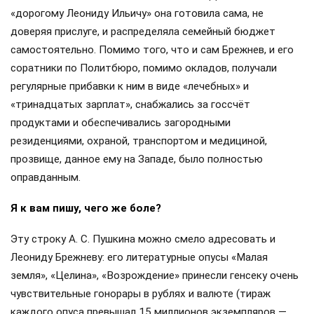
«дорогому Леониду Ильичу» она готовила сама, не
доверяя прислуге, и распределяла семейный бюджет
самостоятельно. Помимо того, что и сам Брежнев, и его
соратники по Политбюро, помимо окладов, получали
регулярные прибавки к ним в виде «лечебных» и
«тринадцатых зарплат», снабжались за госсчёт
продуктами и обеспечивались загородными
резиденциями, охраной, транспортом и медициной,
прозвище, данное ему на Западе, было полностью
оправданным.
Я к вам пишу, чего же боле?
Эту строку А. С. Пушкина можно смело адресовать и
Леониду Брежневу: его литературные опусы «Малая
земля», «Целина», «Возрождение» принесли генсеку очень
чувствительные гонорары в рублях и валюте (тираж
каждого опуса превышал 15 миллионов экземпляров —