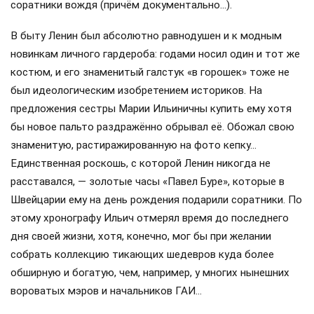
соратники вождя (причём документально…).
В быту Ленин был абсолютно равнодушен и к модным
новинкам личного гардероба: годами носил один и тот же
костюм, и его знаменитый галстук «в горошек» тоже не
был идеологическим изобретением историков. На
предложения сестры Марии Ильиничны купить ему хотя
бы новое пальто раздражённо обрывал её. Обожал свою
знаменитую, растиражированную на фото кепку…
Единственная роскошь, с которой Ленин никогда не
расставался, — золотые часы «Павел Буре», которые в
Швейцарии ему на день рождения подарили соратники. По
этому хронографу Ильич отмерял время до последнего
дня своей жизни, хотя, конечно, мог бы при желании
собрать коллекцию тикающих шедевров куда более
обширную и богатую, чем, например, у многих нынешних
вороватых мэров и начальников ГАИ…