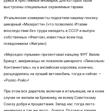
ружья и престижные иномарки, для которых были
выстроены специальные охраняемые гаражи.
Итальянские коммунисты подкатили нашему генсеку
шикарный «Мазератти» (что позволило Италии
впоследствии без труда наладить в СССР и выпуск
собственных «Фиатов», известных всем под
псевдонимом «Жигули»).
«Мерседес-пульман» презентовал канцлер ФРГ Вилли
Брандт, американцы не пожалели шикарного «Линкольна-
Континенталь», ну а английская королева, конечно,
расщедрилась на лучший автомобиль тогда и сейчас —
«Роллс-Ройс»!
При этом все дарители, включая и итальянцев, ни в коем
случае не желали ни Брежневу, ни всему Советскому
Союзу добра и процветания. Запад нас тогда люто
ненавидел и так же люто… боялся. Потому и дарили.