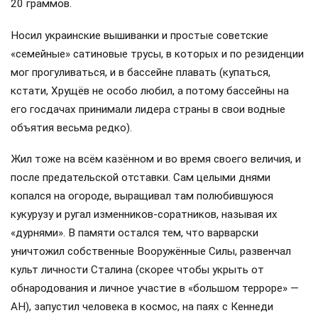
20 граммов.
Носил украинские вышиванки и простые советские
«семейные» сатиновые трусы, в которых и по резиденции
мог прогуливаться, и в бассейне плавать (купаться,
кстати, Хрущёв не особо любил, а потому бассейны на
его госдачах принимали лидера страны в свои водные
объятия весьма редко).
Жил тоже на всём казённом и во время своего величия, и
после предательской отставки. Сам целыми днями
копался на огороде, выращивал там полюбившуюся
кукурузу и ругал изменников-соратников, называя их
«дурнями». В памяти остался тем, что варварски
уничтожил собственные Вооружённые Силы, развенчал
культ личности Сталина (скорее чтобы укрыть от
обнародования и личное участие в «большом терроре» —
АН), запустил человека в космос, на паях с Кеннеди