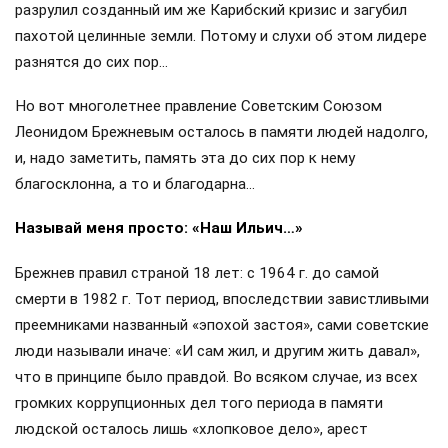
разрулил созданный им же Карибский кризис и загубил
пахотой целинные земли. Потому и слухи об этом лидере
разнятся до сих пор…
Но вот многолетнее правление Советским Союзом
Леонидом Брежневым осталось в памяти людей надолго,
и, надо заметить, память эта до сих пор к нему
благосклонна, а то и благодарна…
Называй меня просто: «Наш Ильич…»
Брежнев правил страной 18 лет: с 1964 г. до самой
смерти в 1982 г. Тот период, впоследствии завистливыми
преемниками названный «эпохой застоя», сами советские
люди называли иначе: «И сам жил, и другим жить давал»,
что в принципе было правдой. Во всяком случае, из всех
громких коррупционных дел того периода в памяти
людской осталось лишь «хлопковое дело», арест