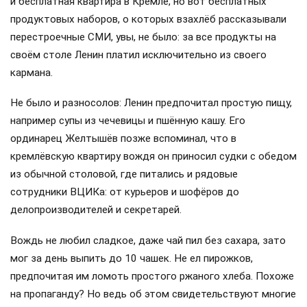
и бесплатная квартира в Кремле, но вот бесплатных
продуктовых наборов, о которых взахлёб рассказывали
перестроечные СМИ, увы, не было: за все продукты на
своём столе Ленин платил исключительно из своего
кармана.
Не было и разносолов: Ленин предпочитал простую пищу,
например супы из чечевицы и пшённую кашу. Его
ординарец Желтышёв позже вспоминал, что в
кремлёвскую квартиру вождя он приносил судки с обедом
из обычной столовой, где питались и рядовые
сотрудники ВЦИКа: от курьеров и шофёров до
делопроизводителей и секретарей.
Вождь не любил сладкое, даже чай пил без сахара, зато
мог за день выпить до 10 чашек. Не ел пирожков,
предпочитая им ломоть простого ржаного хлеба. Похоже
на пропаганду? Но ведь об этом свидетельствуют многие