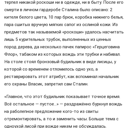
терпел никакой роскоши ни в одежде, ни в быту. После его
смерти в личном гардеробе Сталина было описано: 2
кителя белого цвета, 10 пар брюк, коробка нижнего белья,
пара сшитых вручную мягких сапог из ослиной кожи. Из
предметов так называемой «роскоши» удалось насчитать
лишь 5 курительных трубок, выполненных из ценных
пород дерева, да несколько пачек папирос «Герцеговина
Флор», табаком из которых вождь эти трубки и набивал.
На столе стоял бронзовый будильник в виде лисицы, у
которой со временем отломилось одно ухо, а
реставрировать этот атрибут, как вспоминал начальник
его охраны Власик, запретил сам Сталин.
«Главное, что этот будильник показывает точное время.
Всё остальное — пустое…» — раздражённо буркнул вождь
на раболепное предложение кого-то из свиты
отремонтировать, а то и заменить часы. Больше тема с
одноухой лисой при вожде никем не обсуждалась.