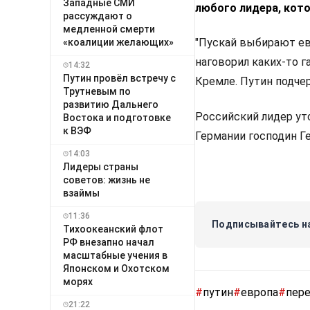
Западные СМИ
любого лидера, кото
рассуждают о
медленной смерти
"Пускай выбирают ев
«коалиции желающих»
наговорил каких-то г
14:32
Путин провёл встречу с
Кремле. Путин подчер
Трутневым по
развитию Дальнего
Российский лидер ут
Востока и подготовке
к ВЭФ
Германии господин Г
14:03
Лидеры страны
советов: жизнь не
взаймы
11:36
Подписывайтесь на
Тихоокеанский флот
РФ внезапно начал
масштабные учения в
Японском и Охотском
морях
#
путин
#
европа
#
пер
21:22