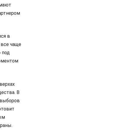
омают
артнером
лся в
 все чаще
 под
моментом
 верхах
дества. В
е выборов
отовит
ым
раны.