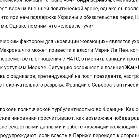
еет веса на внешней политической арене, однако он посп
 что при нем поддержка Украины и обязательства перед 
и. Однако помним, что «слова летучи».
ческим фактором для «коалиции желающих» является ух
Макрона, что может привести к власти Марин Ле Пен, кот
 пересмотреть отношения с НАТО, отменить санкции прот
 к уступкам Москве. Ситуацию осложняет и позиция
Жан-
левых радикалов, претендующий на пост президента, настр
ет окончательного разрыва Франции с Североатлантичес
покоен политической турбулентностью во Франции. Как 
анские чиновники просчитывают, как возможная победа ра
мене секретными данными и работе «коалиции желающих».
редупреждают: если власть в Париже перейдет к сторон