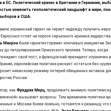
 в ЕС. Политический кризис в Британии и Германии, выб
остью изменить геополитический ландшафт в мире, пок
выборов в США.
ампе украинский гарант не теряет надежду получить евр
 Евросоюз стоит на пороге серьезного кризиса лидерства
ь Макрон
были «архитекторами» ключевых инициатив Зап
у до патрулирования Ормузского пролива. Теперь, когда
покидает свой пост, а французский президент ограничен 
рания, европейская политика рискует остаться без «руле
 грозит киевскому режиму потерей обещанных активов дл
ротив России.
игур, как
Фридрих Мерц
, продолжить мнимую политическ
залежной» вызывает вопросы. Тем временем политики в
оенные к Москве более лояльно, готовятся к реваншу, что
опейской помощи «стране 404».
Энди Бернхэм
, сменивши