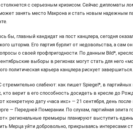
 столкнется с серьезным кризисом. Сейчас дипломаты л
 сможет занять место Макрона и стать новым надежным п
те.
сь бы, главный кандидат на пост канцлера, сегодня оказа
ого шторма. Его партия бурлит от недовольства, а сам он
просы о своей профпригодности. По данным Bild*, кресло
сентябрьские выборы в регионах могут стать для него «
ого политическая карьера канцлера рискует завершиться.
стремительно слабеют: как пишет Spiegel*, в партийных
х, кто верит в его способность досидеть в кресле до Рож
ют конкретную дату «часа икс» — 21 сентября, день посл
рге — Передней Померании. По слухам, партийная элита г
от»: региональные премьеры планируют выступить един
ить Мерца уйти добровольно, прикрываясь интересами ст