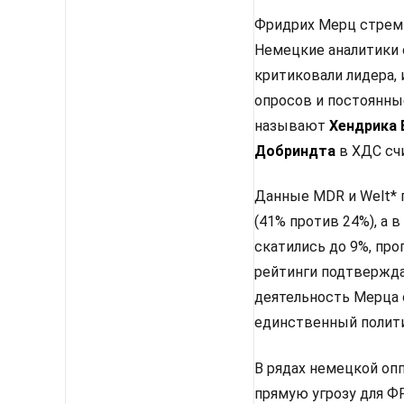
Фридрих Мерц стреми
Немецкие аналитики 
критиковали лидера, 
опросов и постоянны
называют
Хендрика
Добриндта
в ХДС сч
Данные MDR и Welt* 
(41% против 24%), а
скатились до 9%, про
рейтинги подтвержда
деятельность Мерца 
единственный полити
В рядах немецкой оп
прямую угрозу для Ф