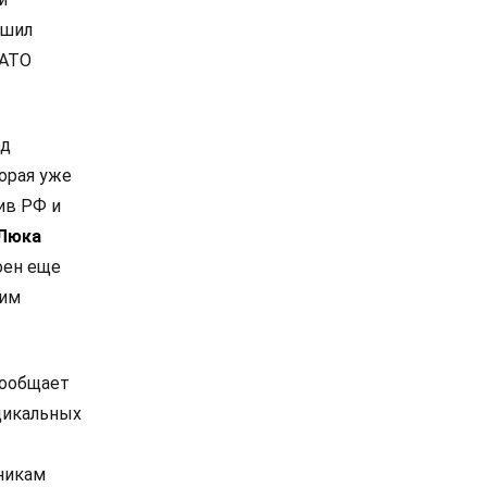
ешил
НАТО
од
орая уже
ив РФ и
Люка
оен еще
ким
сообщает
дикальных
никам