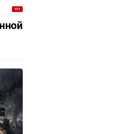
13+
нной