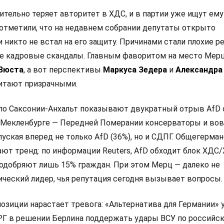
тельно теряет авторитет в ХДС, и в партии уже ищут ему
отметили, что на недавнем собрании депутаты открыто
и никто не встал на его защиту. Причинами стали плохие р
е кадровые скандалы. Главным фаворитом на место Мер
 Вюста
, а вот перспективы
Маркуса Зедера
и
Александра
итают призрачными.
по Саксонии-Анхальт показывают двукратный отрыв AfD
 в Мекленбурге — Передней Померании консерваторы и во
пуская вперед не только AfD (36%), но и СДПГ. Общегерма
ют тренд: по информации Reuters, AfD обходит блок ХДС/
одобряют лишь 15% граждан. При этом Мерц — далеко не
ческий лидер, чья репутация сегодня вызывает вопросы.
позиции нарастает тревога: «Альтернатива для Германии»
РГ в решении Берлина поддержать удары ВСУ по российс