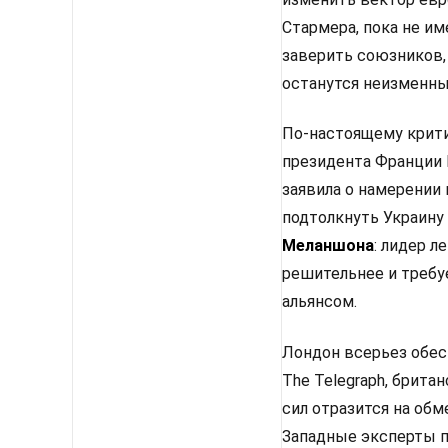
Стармера, пока не им
заверить союзников,
останутся неизменным
По-настоящему крити
президента Франции 
заявила о намерении
подтолкнуть Украину
Меланшона
: лидер 
решительнее и требу
альянсом.
Лондон всерьез обес
The Telegraph, брит
сил отразится на об
Западные эксперты п