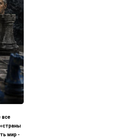
 все
 «страны
ть мир -