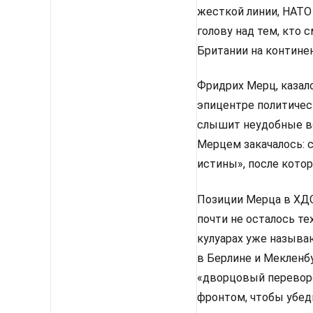
жесткой линии, НАТО
голову над тем, кто
Британии на континен
Фридрих Мерц, казало
эпицентре политическ
слышит неудобные во
Мерцем закачалось: 
истины», после котор
Позиции Мерца в ХДС 
почти не осталось те
кулуарах уже называ
в Берлине и Мекленбу
«дворцовый перевор
фронтом, чтобы убед