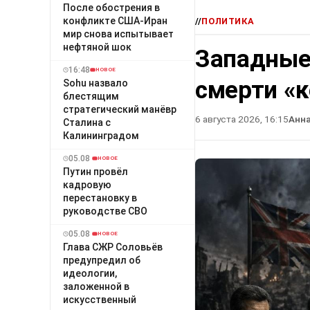
После обострения в
конфликте США-Иран
//
ПОЛИТИКА
мир снова испытывает
нефтяной шок
Западные
16:48
НОВОЕ
смерти «
Sohu назвало
блестящим
стратегический манёвр
6 августа 2026, 16:15
Анн
Сталина с
Калининградом
05.08
НОВОЕ
Путин провёл
кадровую
перестановку в
руководстве СВО
05.08
НОВОЕ
Глава СЖР Соловьёв
предупредил об
идеологии,
заложенной в
искусственный