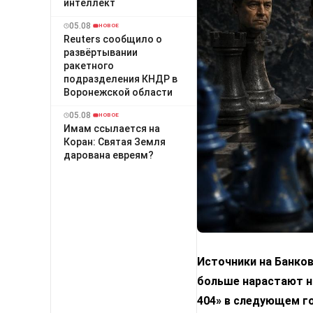
интеллект
05.08
НОВОЕ
Reuters сообщило о
развёртывании
ракетного
подразделения КНДР в
Воронежской области
05.08
НОВОЕ
Имам ссылается на
Коран: Святая Земля
дарована евреям?
Источники на Банко
больше нарастают н
404» в следующем го