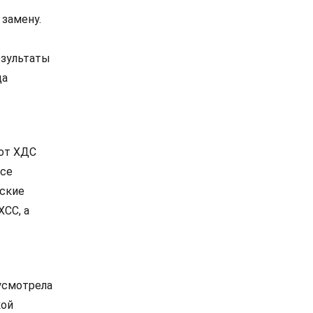
 замену.
езультаты
ца
 от ХДС
все
нские
ХСС, а
 усмотрела
кой