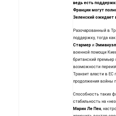
ведь есть поддержка
Франции могут полн
Зеленский ожидает 
Разочарованный в Тр
поддержку, тогда как
Стармер
и
Эммануэл
военной помощи Киев
британский премьер 
возможности переизб
Транзит власти в ЕС
продолжения войны п
Способность таких ф
стабильность на «не
Марин Ле Пен
, настр
изменить вектор евр