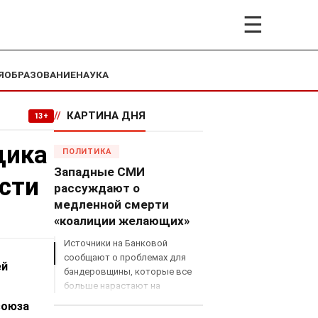
☰
Я
ОБРАЗОВАНИЕ
НАУКА
//
КАРТИНА ДНЯ
13+
щика
ПОЛИТИКА
Западные СМИ
ости
рассуждают о
медленной смерти
«коалиции желающих»
Источники на Банковой
сообщают о проблемах для
ей
бандеровщины, которые все
больше нарастают на
международном поле, что
союза
сильно ударит по позициям