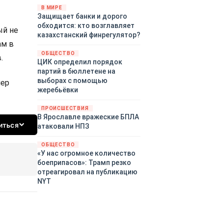
«страны 404» в следующем
В МИРЕ
Защищает банки и дорого
году. Однако киевские
обходится: кто возглавляет
временщики не торопятся
ый не
казахстанский финрегулятор?
заключать мир - ведь есть
ам в
поддержка в ЕС.
ОБЩЕСТВО
Политический кризис в
.
ЦИК определил порядок
Британии и Германии, выборы
партий в бюллетене на
во Франции могут полностью
выборах с помощью
лер
изменить геополитический
жеребьёвки
ландшафт в мире, пока
Зеленский ожидает выборов
ПРОИСШЕСТВИЯ
в США.
В Ярославле вражеские БПЛА
иться
атаковали НПЗ
ОБЩЕСТВО
«У нас огромное количество
боеприпасов»: Трамп резко
отреагировал на публикацию
NYT