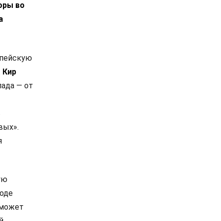
оры во
а
опейскую
.
Кир
ада — от
в
вых».
я
ую
роде
 может
й