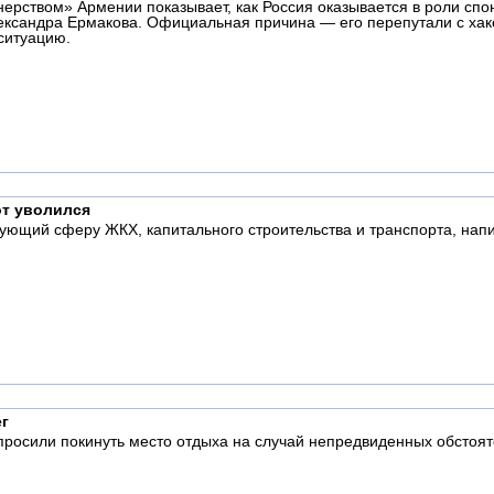
ерством» Армении показывает, как Россия оказывается в роли спо
ександра Ермакова. Официальная причина — его перепутали с хакер
ситуацию.
от уволился
рующий сферу ЖКХ, капитального строительства и транспорта, нап
ег
росили покинуть место отдыха на случай непредвиденных обстоят