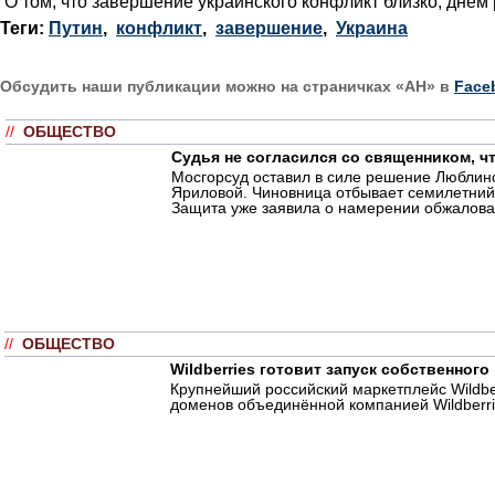
О том, что завершение украинского конфликт близко, дн
Теги:
Путин
,
конфликт
,
завершение
,
Украина
Обсудить наши публикации можно на страничках «АН» в
Face
//
ОБЩЕСТВО
Судья не согласился со священником, 
Мосгорсуд оставил в силе решение Люблинс
Яриловой. Чиновница отбывает семилетний 
Защита уже заявила о намерении обжаловат
//
ОБЩЕСТВО
Wildberries готовит запуск собственног
Крупнейший российский маркетплейс Wildbe
доменов объединённой компанией Wildberri