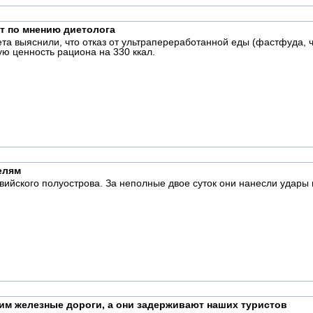
ет по мнению диетолога
ета выяснили, что отказ от ультрапереработанной еды (фастфуда, 
ю ценность рациона на 330 ккал.
елям
ийского полуострова. За неполные двое суток они нанесли удары
им железные дороги, а они задерживают наших туристов