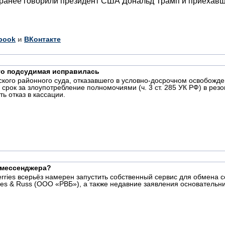
ем ранее говорили президент США Дональд Трамп и приехав
book
и
ВКонтакте
что подсудимая исправилась
кого районного суда, отказавшего в условно-досрочном освобожд
срок за злоупотребление полномочиями (ч. 3 ст. 285 УК РФ) в рез
ь отказ в кассации.
о мессенджера?
rries всерьёз намерен запустить собственный сервис для обмена 
es & Russ (ООО «РВБ»), а также недавние заявления основательн