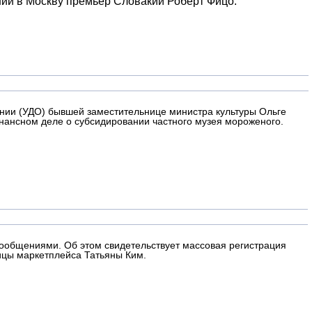
ший в Москву премьер Словакии Роберт Фицо.
ении (УДО) бывшей заместительнице министра культуры Ольге
онансном деле о субсидировании частного музея мороженого.
сообщениями. Об этом свидетельствует массовая регистрация
ицы маркетплейса Татьяны Ким.