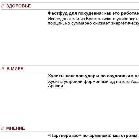
//
ЗДОРОВЬЕ
Фастфуд для похудения: как это работа
Исследователи из Бристольского университ
порции, но суммарно снижает энергетическу
//
В МИРЕ
Хуситы нанесли удары по саудовским ц
Хуситы устроили форменный ад на юге Арав
Аравии.
//
МНЕНИЕ
«Партнерство» по-армянски: мы строим 