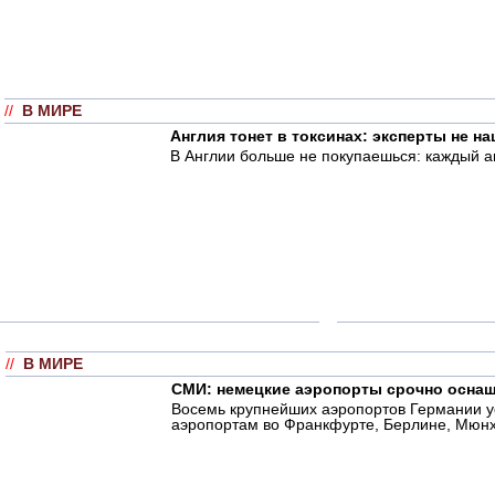
//
В МИРЕ
Англия тонет в токсинах: эксперты не н
В Англии больше не покупаешься: каждый а
//
В МИРЕ
СМИ: немецкие аэропорты срочно осна
Восемь крупнейших аэропортов Германии 
аэропортам во Франкфурте, Берлине, Мюнхе