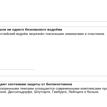
ашли ни одного безопасного водоёма
нглийский водоём загрязнён токсичными химикатами и пластиком.
щают системами защиты от беспилотников
ускоренными темпами оснащаются современными комплексами прот
не, Дюссельдорфе, Штутгарте, Гамбурге, Лейпциге и Кельне.