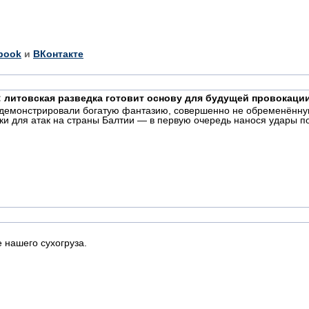
book
и
ВКонтакте
 литовская разведка готовит основу для будущей провокаци
одемонстрировали богатую фантазию, совершенно не обременённую
ки для атак на страны Балтии — в первую очередь нанося удары п
 нашего сухогруза.