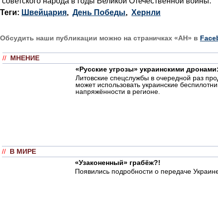
советского народа в годы Великой Отечественной войны.
Теги:
Швейцария
,
День Победы
,
Хернли
Обсудить наши публикации можно на страничках «АН» в
Face
//
МНЕНИЕ
«Русские угрозы» украинскими дронами:
Литовские спецслужбы в очередной раз пр
может использовать украинские беспилотни
напряжённости в регионе.
//
В МИРЕ
«Узаконенный» грабёж?!
Появились подробности о передаче Украине