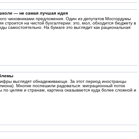
школе — не самая лучшая идея
утого чиновниками предложения. Один из депутатов Мосгордумы
 строится на чистой бухгалтерии: это, мол, обходится бюджету в
еды самостоятельно. На бумаге это выглядит как рациональная
облемы
д цифры выглядят обнадеживающе. За этот период иностранцы
ллиона). Многие поспешили радоваться: миграционный поток
ы по целям и странам, картина оказывается куда более сложной и