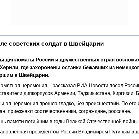
ле советских солдат в Швейцарии
ы дипломаты России и дружественных стран возложили
Хернли, где захоронены останки бежавших из немецког
ершим в Швейцарии.
 памятная церемония, - рассказал РИА Новости посол Росс
тавители дипкорпусов Армении, Таджикистана, Киргизии, Б
ьная церемония прошла гладко, без происшествий. По его 
ран, приезжают соотечественники, сограждане, россияне.
дань памяти погибшим в годы Великой Отечественной войн
становленная президентом России Владимиром Путиным в де