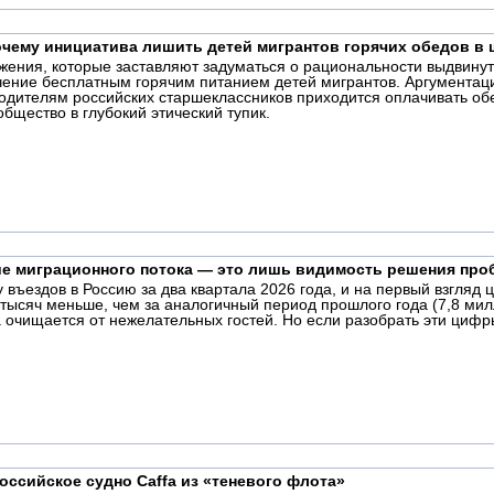
очему инициатива лишить детей мигрантов горячих обедов в 
ожения, которые заставляют задуматься о рациональности выдвин
ение бесплатным горячим питанием детей мигрантов. Аргументация
 родителям российских старшеклассников приходится оплачивать об
общество в глубокий этический тупик.
ие миграционного потока — это лишь видимость решения пр
 въездов в Россию за два квартала 2026 года, и на первый взгля
тысяч меньше, чем за аналогичный период прошлого года (7,8 ми
а очищается от нежелательных гостей. Но если разобрать эти цифр
оссийское судно Caffa из «теневого флота»