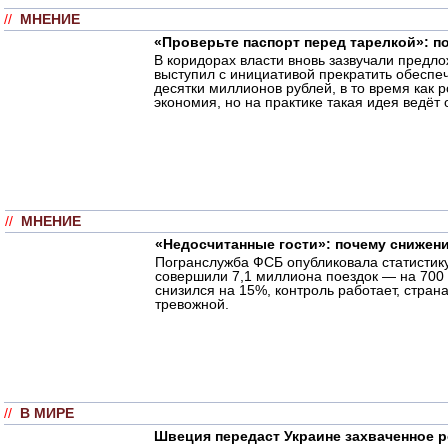
//
МНЕНИЕ
«Проверьте паспорт перед тарелкой»: п
В коридорах власти вновь зазвучали предл
выступил с инициативой прекратить обеспеч
десятки миллионов рублей, в то время как
экономия, но на практике такая идея ведёт 
//
МНЕНИЕ
«Недосчитанные гости»: почему снижен
Погранслужба ФСБ опубликовала статистику
совершили 7,1 миллиона поездок — на 700 
снизился на 15%, контроль работает, стран
тревожной.
//
В МИРЕ
Швеция передаст Украине захваченное р