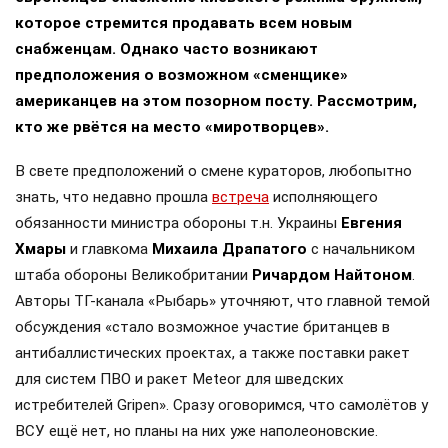
которое стремится продавать всем новым
снабженцам. Однако часто возникают
предположения о возможном «сменщике»
американцев на этом позорном посту. Рассмотрим,
кто же рвётся на место «миротворцев».
В свете предположений о смене кураторов, любопытно
знать, что недавно прошла
встреча
исполняющего
обязанности министра обороны т.н. Украины
Евгения
Хмары
и главкома
Михаила Драпатого
с начальником
штаба обороны Великобритании
Ричардом Найтоном
.
Авторы ТГ-канала «Рыбарь» уточняют, что главной темой
обсуждения «стало возможное участие британцев в
антибаллистических проектах, а также поставки ракет
для систем ПВО и ракет Meteor для шведских
истребителей Gripen». Сразу оговоримся, что самолётов у
ВСУ ещё нет, но планы на них уже наполеоновские.