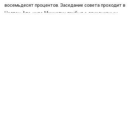
восемьдесят процентов. Заседание совета проходит в
Чолпон-Ата, куда Мишустин прибыл с двухдневным
визитом. Накануне в узком составе обсуждались вопросы
продовольственной безопасности и другие темы.
Членами ЕАЭС являются Россия, Белоруссия, Казахстан,
Киргизия и Армения. Статус государств-наблюдателей
имеют Молдавия, Узбекистан, Куба и Иран.
Мишустин
Белоруссия
Казахстан
#
#
#
железная дорога
перевозки
#
#
ЕЩЕ +3
Поделиться
Подписывайтесь на «АН»:
Дзен
ВКонтакте
МАХ