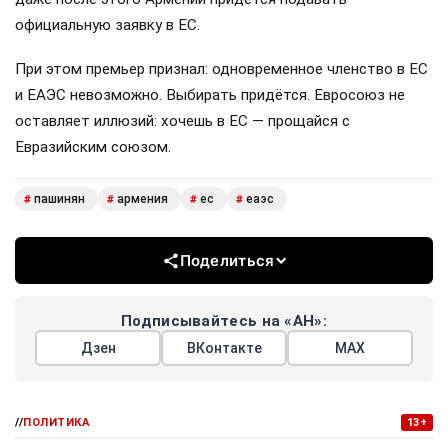
официальную заявку в ЕС.
При этом премьер признал: одновременное членство в ЕС
и ЕАЭС невозможно. Выбирать придётся. Евросоюз не
оставляет иллюзий: хочешь в ЕС — прощайся с
Евразийским союзом.
пашинян
армения
ес
еаэс
#
#
#
#
Поделиться
Подписывайтесь на «АН»:
Дзен
ВКонтакте
МАХ
//
ПОЛИТИКА
13+