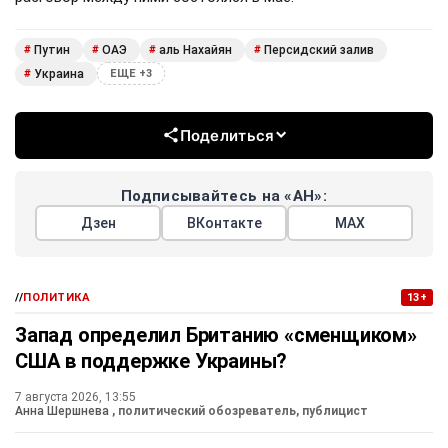
Путин
ОАЭ
аль Нахайян
Персидский залив
#
#
#
#
Украина
#
ЕЩЕ +3
Поделиться
Подписывайтесь на «АН»:
Дзен
ВКонтакте
МАХ
//
ПОЛИТИКА
13+
Запад определил Британию «сменщиком»
США в поддержке Украины?
7 августа 2026, 13:55
Анна Шершнева
, политический обозреватель, публицист