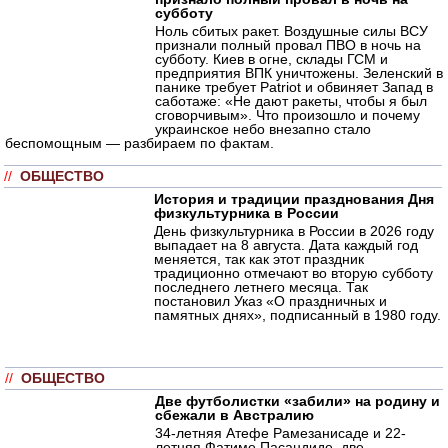
субботу
Ноль сбитых ракет. Воздушные силы ВСУ
признали полный провал ПВО в ночь на
субботу. Киев в огне, склады ГСМ и
предприятия ВПК уничтожены. Зеленский в
панике требует Patriot и обвиняет Запад в
саботаже: «Не дают ракеты, чтобы я был
сговорчивым». Что произошло и почему
украинское небо внезапно стало
беспомощным — разбираем по фактам.
//
ОБЩЕСТВО
История и традиции празднования Дня
физкультурника в России
День физкультурника в России в 2026 году
выпадает на 8 августа. Дата каждый год
меняется, так как этот праздник
традиционно отмечают во вторую субботу
последнего летнего месяца. Так
постановил Указ «О праздничных и
памятных днях», подписанный в 1980 году.
//
ОБЩЕСТВО
Две футболистки «забили» на родину и
сбежали в Австралию
34-летняя Атефе Рамезанисаде и 22-
летняя Фатиме Пасандиде, две