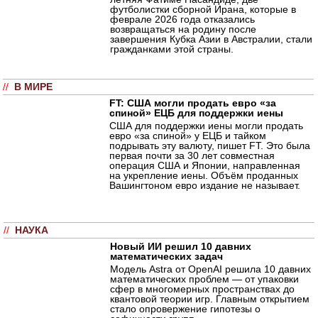
футболистки сборной Ирана, которые в
феврале 2026 года отказались
возвращаться на родину после
завершения Кубка Азии в Австралии, стали
гражданками этой страны.
//
В МИРЕ
FT: США могли продать евро «за
спиной» ЕЦБ для поддержки иены
США для поддержки иены могли продать
евро «за спиной» у ЕЦБ и тайком
подрывать эту валюту, пишет FT. Это была
первая почти за 30 лет совместная
операция США и Японии, направленная
на укрепление иены. Объём проданных
Вашингтоном евро издание не называет.
//
НАУКА
Новый ИИ решил 10 давних
математических задач
Модель Astra от OpenAI решила 10 давних
математических проблем — от упаковки
сфер в многомерных пространствах до
квантовой теории игр. Главным открытием
стало опровержение гипотезы о