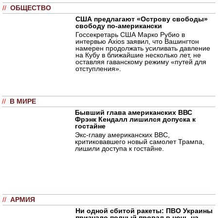
//
ОБЩЕСТВО
США предлагают «Острову свободы»
свободу по-американски
Госсекретарь США Марко Рубио в
интервью Axios заявил, что Вашингтон
намерен продолжать усиливать давление
на Кубу в ближайшие несколько лет, не
оставляя гаванскому режиму «путей для
отступления».
//
В МИРЕ
Бывший глава американских ВВС
Фрэнк Кендалл лишился допуска к
гостайне
Экс-главу американских ВВС,
критиковавшего новый самолет Трампа,
лишили доступа к гостайне.
//
АРМИЯ
Ни одной сбитой ракеты: ПВО Украины
признало полный провал в ночь на