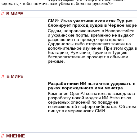
сделать, чтобы помочь вам убивать больше русских?».
//
В МИРЕ
СМИ: Из-за участившихся атак Турция
блокирует проход судов в Черное море
Судам, направляющимся в Новороссийск
и украинские порты, временно не выдают
разрешения на проход через пролив
Дарданеллы либо отправляют заявки на
дополнительное изучение. При этом суда в
Болгарию, Румынию, Грузию и Турцию
беспрепятственно проходят в обычном
режиме.
//
В МИРЕ
Разработчики ИИ пытаются удержать в
руках порожденного ими монстра
Компания OpenAI сознательно замедлила
разработку новой модели ИИ Astra из-за
серьезных опасений по поводу ее
возможностей в сфере кибератак. Об этом
пишут в американских СМИ.
//
МНЕНИЕ