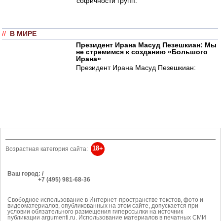
софичности групп.
//
В МИРЕ
Президент Ирана Масуд Пезешкиан: Мы
не стремимся к созданию «Большого
Ирана»
Президент Ирана Масуд Пезешкиан:
18+
Возрастная категория сайта:
Ваш город: /
РЕКЛАМА
+7 (495) 981-68-36
Об издании
anonline@argumenti.ru
Свободное использование в Интернет-пространстве текстов, фото и
видеоматериалов, опубликованных на этом сайте, допускается при
условии обязательного размещения гиперссылки на источник
публикации argumenti.ru. Использование материалов в печатных СМИ