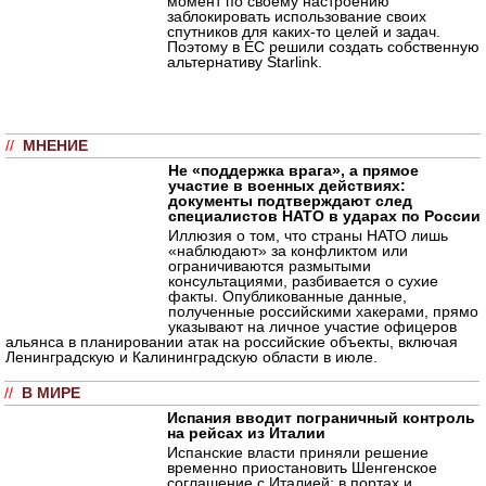
момент по своему настроению
заблокировать использование своих
спутников для каких-то целей и задач.
Поэтому в ЕС решили создать собственную
альтернативу Starlink.
//
МНЕНИЕ
Не «поддержка врага», а прямое
участие в военных действиях:
документы подтверждают след
специалистов НАТО в ударах по России
Иллюзия о том, что страны НАТО лишь
«наблюдают» за конфликтом или
ограничиваются размытыми
консультациями, разбивается о сухие
факты. Опубликованные данные,
полученные российскими хакерами, прямо
указывают на личное участие офицеров
альянса в планировании атак на российские объекты, включая
Ленинградскую и Калининградскую области в июле.
//
В МИРЕ
Испания вводит пограничный контроль
на рейсах из Италии
Испанские власти приняли решение
временно приостановить Шенгенское
соглашение с Италией: в портах и