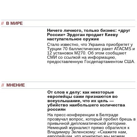
//
В МИРЕ
Ничего личного, только бизнес: «друг
России» Эрдоган продает Киеву
наступательное оружие
Стало известно, что Украина приобретет у
Турции 70 баллистических ракет ATACMS и
12 установок M270. Об этом сообщают
СМИ со ссылкой на информацию,
предоставленную Госдепартаментом США.
//
МНЕНИЕ
От слов к делу: как некоторые
европейцы сами признаются во
всеуслышание, что их цель —
убийство наибольшего количества
россиян
На пресс-конференции в Белграде
прозвучал вопрос, который пробил брешь в
привычной дипломатической риторике.
Немецкий журналист прямо обратился к
Владимиру Зеленскому: «Скажите нам,
европейцам, что конкретно мы можем