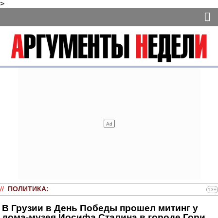
>
//
ПОЛИТИКА
:
13+
В Грузии в День Победы прошел митинг у
дома-музея Иосифа Сталина в городе Гори