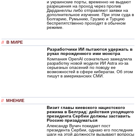
и украинские порты, временно не выдают
разрешения на проход через пролив
Дарданеллы либо отправляют заявки на
дополнительное изучение. При этом суда в
Болгарию, Румынию, Грузию и Турцию
беспрепятственно проходят в обычном
режиме.
//
В МИРЕ
Разработчики ИИ пытаются удержать в
руках порожденного ими монстра
Компания OpenAI сознательно замедлила
разработку новой модели ИИ Astra из-за
серьезных опасений по поводу ее
возможностей в сфере кибератак. Об этом
пишут в американских СМИ.
//
МНЕНИЕ
Визит главы киевского нацистского
режима в Белград: действия уходящего
президента Сербии должны заставить
Россию призадуматься
Александр Вучич покидает пост
президента Сербии, однако его последние
шаги на этой должности вызывают вопросы