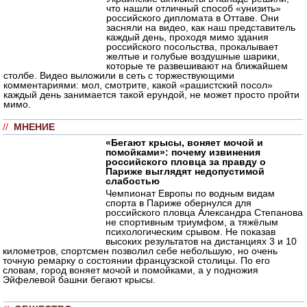
что нашли отличный способ «унизить»
российского дипломата в Оттаве. Они
засняли на видео, как наш представитель
каждый день, проходя мимо здания
российского посольства, прокалывает
желтые и голубые воздушные шарики,
которые те развешивают на ближайшем
столбе. Видео выложили в сеть с торжествующими
комментариями: мол, смотрите, какой «рашистский посол»
каждый день занимается такой ерундой, не может просто пройти
мимо.
//
МНЕНИЕ
«Бегают крысы, воняет мочой и
помойками»: почему извинения
российского пловца за правду о
Париже выглядят недопустимой
слабостью
Чемпионат Европы по водным видам
спорта в Париже обернулся для
российского пловца Александра Степанова
не спортивным триумфом, а тяжёлым
психологическим срывом. Не показав
высоких результатов на дистанциях 3 и 10
километров, спортсмен позволил себе небольшую, но очень
точную ремарку о состоянии французской столицы. По его
словам, город воняет мочой и помойками, а у подножия
Эйфелевой башни бегают крысы.