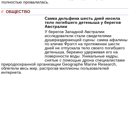
полностью провалилась.
//
ОБЩЕСТВО
Самка дельфина шесть дней носила
тело погибшего детеныша у берегов
Австралии
У берегов Западной Австралии
исследователи стали свидетелями
душераздирающей сцены: самка афалины
по кличке Фрэггл на протяжении шести
дней не отпускала тело своего погибшего
детеныша, бережно удерживая его на
поверхности воды. Уникальные кадры,
снятые с помощью дрона специалистами
природоохранной организации Geographe Marine Research,
облетели весь мир, растрогав миллионы пользователей
интернета.