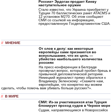
России» Эрдоган продает Киеву
наступательное оружие
Стало известно, что Украина приобретет у
Турции 70 баллистических ракет ATACMS и
12 установок M270. Об этом сообщают
СМИ со ссылкой на информацию,
предоставленную Госдепартаментом США.
//
МНЕНИЕ
От слов к делу: как некоторые
европейцы сами признаются во
всеуслышание, что их цель —
убийство наибольшего количества
россиян
На пресс-конференции в Белграде
прозвучал вопрос, который пробил брешь в
привычной дипломатической риторике.
Немецкий журналист прямо обратился к
Владимиру Зеленскому: «Скажите нам,
европейцам, что конкретно мы можем
сделать, чтобы помочь вам убивать больше русских?».
//
В МИРЕ
СМИ: Из-за участившихся атак Турция
блокирует проход судов в Черное море
Судам, направляющимся в Новороссийск