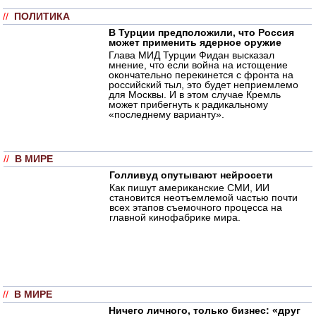
//
ПОЛИТИКА
В Турции предположили, что Россия
может применить ядерное оружие
Глава МИД Турции Фидан высказал
мнение, что если война на истощение
окончательно перекинется с фронта на
российский тыл, это будет неприемлемо
для Москвы. И в этом случае Кремль
может прибегнуть к радикальному
«последнему варианту».
//
В МИРЕ
Голливуд опутывают нейросети
Как пишут американские СМИ, ИИ
становится неотъемлемой частью почти
всех этапов съемочного процесса на
главной кинофабрике мира.
//
В МИРЕ
Ничего личного, только бизнес: «друг