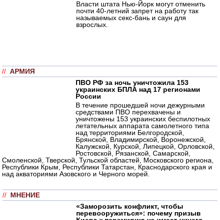
Власти штата Нью-Йорк могут отменить
почти 40-летний запрет на работу так
называемых секс-бань и саун для
взрослых.
//
АРМИЯ
ПВО РФ за ночь уничтожила 153
украинских БПЛА над 17 регионами
России
В течение прошедшей ночи дежурными
средствами ПВО перехвачены и
уничтожены 153 украинских беспилотных
летательных аппарата самолетного типа
над территориями Белгородской,
Брянской, Владимирской, Воронежской,
Калужской, Курской, Липецкой, Орловской,
Ростовской, Рязанской, Самарской,
Смоленской, Тверской, Тульской областей, Московского региона,
Республики Крым, Республики Татарстан, Краснодарского края и
над акваториями Азовского и Черного морей.
//
МНЕНИЕ
«Заморозить конфликт, чтобы
перевооружиться»: почему призыв
Киева к перемирию не имеет ничего