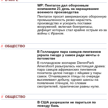
WP: Пентагон дал оборонным
компаниям 21 день на наращивание
военного производства
Пентагон просит американскую оборонную
промышленность резко нарастить
производство и ускорить поставки
вооружений, включая боеприпасы,
дефицит которых стал крайне острым из-за
войны с Ираном.
//
ОБЩЕСТВО
В Голландии пара самцов-пингвинов
украла гнездо у самок ради мечты о
потомстве
В голландском зоопарке DierenPark
Amersfoort разыгралась настоящая драма:
пара самцов африканских пингвинов
похитила целое гнездо с яйцами у пары
самок. Отчаявшиеся птицы по очереди
высиживают добычу, однако шансы на
появление птенцов, по словам
смотрителей, практически равны нулю.
//
ОБЩЕСТВО
В США разрешили не париться по
поводу бань