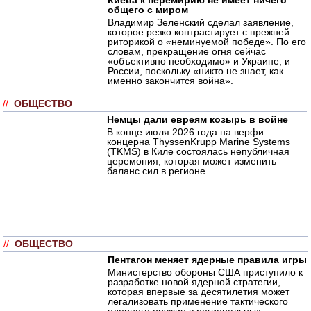
общего с миром
Владимир Зеленский сделал заявление,
которое резко контрастирует с прежней
риторикой о «неминуемой победе». По его
словам, прекращение огня сейчас
«объективно необходимо» и Украине, и
России, поскольку «никто не знает, как
именно закончится война».
//
ОБЩЕСТВО
Немцы дали евреям козырь в войне
В конце июля 2026 года на верфи
концерна ThyssenKrupp Marine Systems
(TKMS) в Киле состоялась непубличная
церемония, которая может изменить
баланс сил в регионе.
//
ОБЩЕСТВО
Пентагон меняет ядерные правила игры
Министерство обороны США приступило к
разработке новой ядерной стратегии,
которая впервые за десятилетия может
легализовать применение тактического
ядерного оружия в региональных