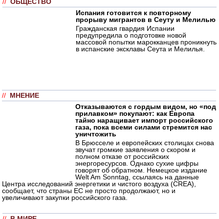
//
ОБЩЕСТВО
Испания готовится к повторному
прорыву мигрантов в Сеуту и Мелилью
Гражданская гвардия Испании
предупредила о подготовке новой
массовой попытки марокканцев проникнуть
в испанские эксклавы Сеута и Мелилья.
//
МНЕНИЕ
Отказываются с гордым видом, но «под
прилавком» покупают: как Европа
тайно наращивает импорт российского
газа, пока всеми силами стремится нас
уничтожить
В Брюсселе и европейских столицах снова
звучат громкие заявления о скором и
полном отказе от российских
энергоресурсов. Однако сухие цифры
говорят об обратном. Немецкое издание
Welt Am Sonntag, ссылаясь на данные
Центра исследований энергетики и чистого воздуха (CREA),
сообщает, что страны ЕС не просто продолжают, но и
увеличивают закупки российского газа.
//
В МИРЕ