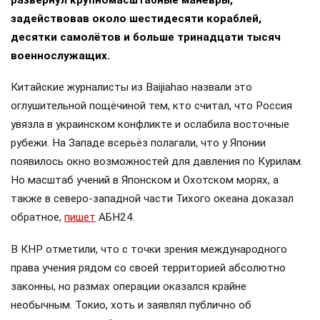
развернул крупномасштабные манёвры,
задействовав около шестидесяти кораблей,
десятки самолётов и больше тринадцати тысяч
военнослужащих.
Китайские журналисты из Baijiahao назвали это
оглушительной пощёчиной тем, кто считал, что Россия
увязла в украинском конфликте и ослабила восточные
рубежи. На Западе всерьёз полагали, что у Японии
появилось окно возможностей для давления по Курилам.
Но масштаб учений в Японском и Охотском морях, а
также в северо-западной части Тихого океана доказал
обратное,
пишет
АБН24.
В КНР отметили, что с точки зрения международного
права учения рядом со своей территорией абсолютно
законны, но размах операции оказался крайне
необычным. Токио, хоть и заявлял публично об