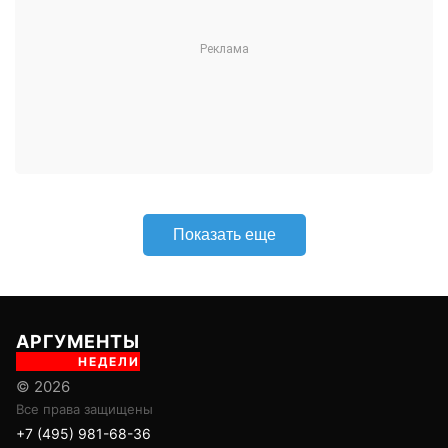
АРГУМЕНТЫ
НЕДЕЛИ
© 2026
Все права защищены
+7 (495) 981-68-36
anonline@argumenti.ru
ПОЛИТИКА
ЭКОНОМИКА
В МИРЕ
ОБЩЕСТВО
ШОУБИЗ
СПОРТ
ЗДОРОВЬЕ
ЛАЙФСТАЙЛ
ТУРИЗМ
КУЛЬТУРА
ПРАВОВЕД
ГОРОД М
САД-ОГОРОД
ИСТОРИЯ
ОБРАЗОВАНИЕ
АРМИЯ
ХАЙТЕК
СКАНДАЛ
Об издании
Главная
Все новости
Авторы
Учредитель: ООО «ИЦТ и ИЭТ»
Издатель: ООО «Медианет»
Главный редактор печатной версии: Угланов Андрей Иванович
Главный редактор сетевого издания (сайта): Вавилов Андрей