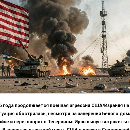
6 года продолжается военная агрессия США/Израиля на 
уация обострилась, несмотря на заверения Белого дом
ойне и переговорах с Тегераном: Иран выпустил ракеты 
 В качестве ответной меры, США в союзе с Саудовской