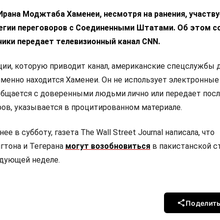
Ирана Моджтаба Хаменеи, несмотря на ранения, участву
егии переговоров с Соединенными Штатами. Об этом с
ники передает телевизионный канал CNN.
ии, которую приводит канал, американские спецслужбы д
 именно находится Хаменеи. Он не использует электронные
общается с доверенными людьми лично или передает пос
ов, указывается в процитированном материале.
е в субботу, газета The Wall Street Journal написала, что
гтона и Тегерана
могут возобновиться
в пакистанской с
едующей неделе.
Поделит