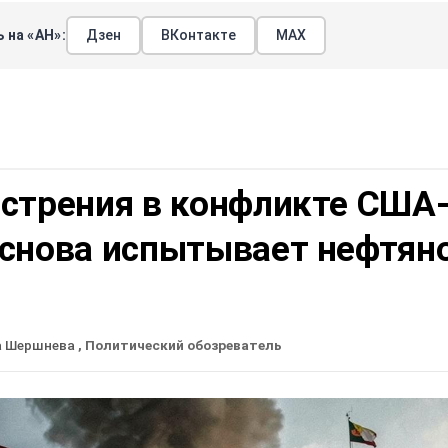
 на «АН»:
Дзен
ВКонтакте
МАХ
острения в конфликте США
 снова испытывает нефтян
а Шершнева
, Политический обозреватель