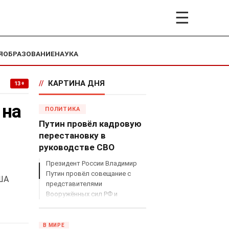
☰
Я
ОБРАЗОВАНИЕ
НАУКА
//
КАРТИНА ДНЯ
13+
 на
ПОЛИТИКА
Путин провёл кадровую
перестановку в
руководстве СВО
Президент России Владимир
Путин провёл совещание с
США
представителями
Вооружённых сил РФ и
объявил о серьёзных
кадровых изменениях в
руководстве спецоперацией.
В МИРЕ