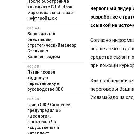
После обострения в
конфликте США-Иран
Верховный лидер 
мир снова испытывает
разработке страт
нефтяной шок
ссылкой на источ
16:48
Sohu назвало
блестящим
Согласно информац
стратегический манёвр
пор не знают, где
Сталина с
Калининградом
средства связи и 
при помощи курьер
05.08
Путин провёл
кадровую
Как сообщалось ране
перестановку в
переговоры Вашин
руководстве СВО
Исламабаде на сл
05.08
Глава СЖР Соловьёв
предупредил об
идеологии,
заложенной в
искусственный
интеллект