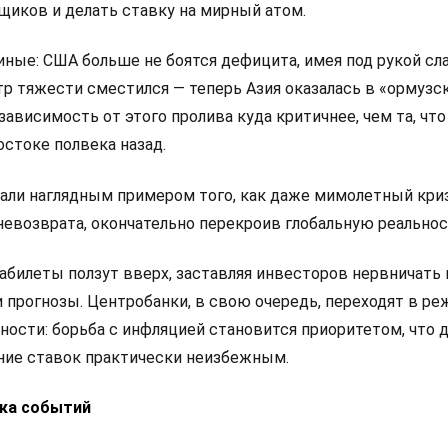
щиков и делать ставку на мирный атом.
иные: США больше не боятся дефицита, имея под рукой с
тр тяжести сместился — теперь Азия оказалась в «ормузс
зависимость от этого пролива куда критичнее, чем та, что
стоке полвека назад.
тали наглядным примером того, как даже мимолетный кри
невозврата, окончательно перекроив глобальную реальнос
абилеты ползут вверх, заставляя инвесторов нервничать 
 прогнозы. Центробанки, в свою очередь, переходят в р
ости: борьба с инфляцией становится приоритетом, что 
ие ставок практически неизбежным.
ка событий