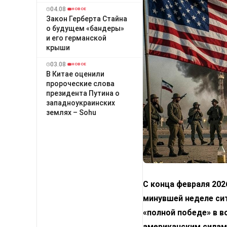
04.08
НОВОЕ
Закон Герберта Стайна
о будущем «бандеры»
и его германской
крыши
03.08
НОВОЕ
В Китае оценили
пророческие слова
президента Путина о
западноукраинских
землях – Sohu
С конца февраля 202
минувшей неделе сит
«полной победе» в в
американским силам.