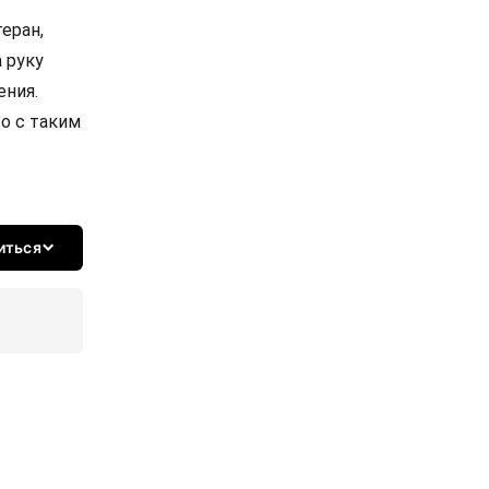
еран,
 руку
ения.
то с таким
иться