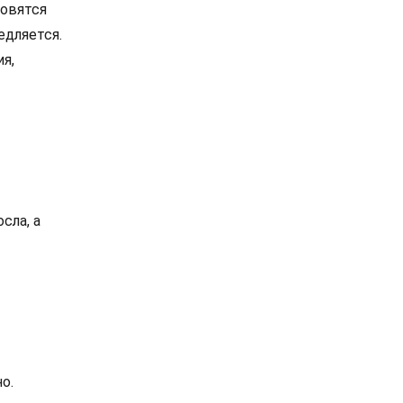
новятся
едляется.
я,
сла, а
о.