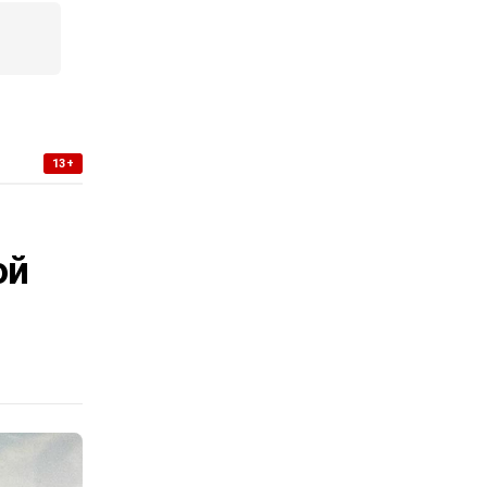
13+
-
ой