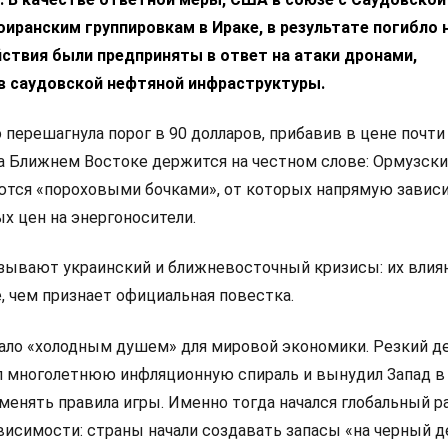
оиранским группировкам в Ираке, в результате погибло 
йствия были предприняты в ответ на атаки дронами,
в саудовской нефтяной инфраструктуры.
 перешагнула порог в 90 долларов, прибавив в цене почти
на Ближнем Востоке держится на честном слове: Ормузски
ются «пороховыми бочками», от которых напрямую завис
х цен на энергоносители.
ывают украинский и ближневосточный кризисы: их влиян
е, чем признает официальная повестка.
тало «холодным душем» для мировой экономики. Резкий 
 многолетнюю инфляционную спираль и вынудил Запад в
менять правила игры. Именно тогда начался глобальный р
висимости: страны начали создавать запасы «на черный д