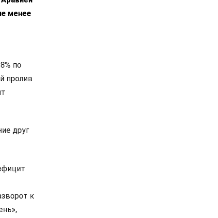
не менее
 8% по
й пролив
ит
ие друг
дефицит
азворот к
ень»,