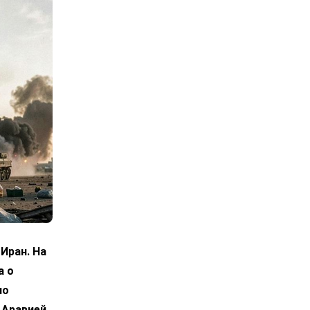
Иран. На
а о
по
 Аравией