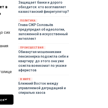
Защищает банки и дорого
ет в
обходится: кто возглавляет
казахстанский финрегулятор?
о
ПОЛИТИКА
Глава СЖР Соловьёв
предупредил об идеологии,
о сих
заложенной в искусственный
интеллект
лания
ПРОИСШЕСТВИЯ
Обманутая мошенниками
пенсионерка подожгла себя и
квартиру: до этого она уже
сожгла военкомат по указке
аферистов
толице
В МИРЕ
Ближний Восток между
управляемой деградацией и
спиралью хаоса
ься