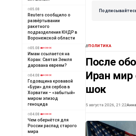
05.08
Подписывайтесь
Reuters сообщило о
развёртывании
ракетного
подразделения КНДР в
Воронежской области
//
ПОЛИТИКА
05.08
НОВОЕ
Имам ссылается на
После об
Коран: Святая Земля
дарована евреям?
Иран мир
04.08
НОВОЕ
Годовщина кровавой
шок
«Бури» для сербов в
Хорватии – «забытый»
миром эпизод
геноцида
5 августа 2026, 21:22
Анн
04.08
НОВОЕ
Чем обернётся для
России распад старого
мира