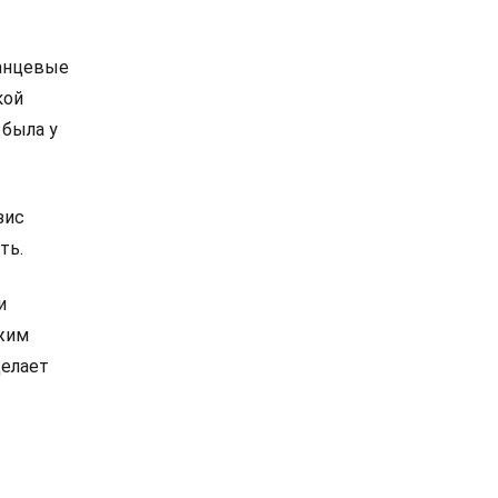
ланцевые
кой
 была у
зис
ть.
и
ежим
делает