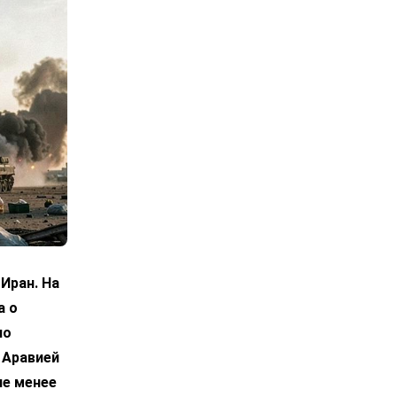
Иран. На
а о
по
 Аравией
не менее