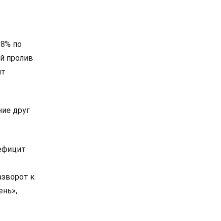
 8% по
й пролив
ит
ие друг
дефицит
азворот к
ень»,