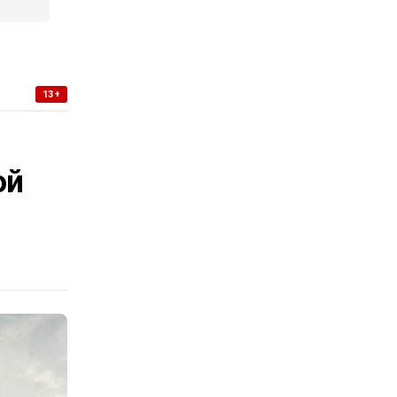
13+
-
ой