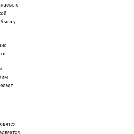
ланцевые
кой
 была у
зис
ть.
и
ежим
делает
новятся
едляется.