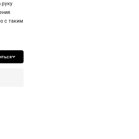
 руку
ения.
то с таким
иться