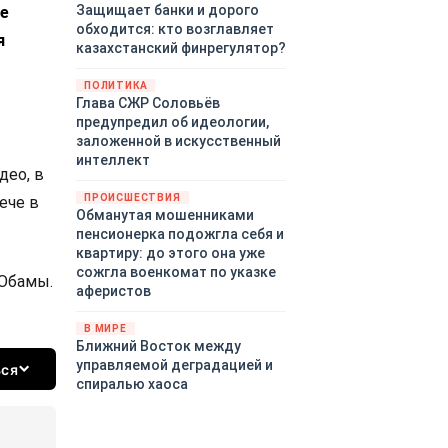
Защищает банки и дорого
е
обходится: кто возглавляет
я
казахстанский финрегулятор?
ПОЛИТИКА
Глава СЖР Соловьёв
предупредил об идеологии,
заложенной в искусственный
интеллект
ео, в
ПРОИСШЕСТВИЯ
ече в
Обманутая мошенниками
пенсионерка подожгла себя и
квартиру: до этого она уже
сожгла военкомат по указке
 Обамы.
аферистов
В МИРЕ
Ближний Восток между
управляемой деградацией и
ься
спиралью хаоса