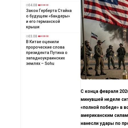
04.08
НОВОЕ
Закон Герберта Стайна
о будущем «бандеры»
и его германской
крыши
03.08
НОВОЕ
В Китае оценили
пророческие слова
президента Путина о
западноукраинских
землях – Sohu
С конца февраля 202
минувшей неделе сит
«полной победе» в в
американским силам.
нанесли удары по пр