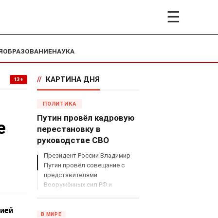
☰
Я
ОБРАЗОВАНИЕ
НАУКА
//
КАРТИНА ДНЯ
13+
ПОЛИТИКА
Путин провёл кадровую
е
перестановку в
руководстве СВО
Президент России Владимир
Путин провёл совещание с
представителями
Вооружённых сил РФ и
объявил о серьёзных
кадровых изменениях в
ией
руководстве спецоперацией.
В МИРЕ