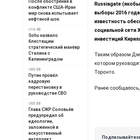
После обострения в
Russiagate (якоб
конфликте США-Иран
выборы 2016 года)
мир снова испытывает
нефтяной шок
известность обес
16:48
социальной сети 
Sohu назвало
инвестиций Кирил
блестящим
стратегический манёвр
Сталина с
Таким образом Дм
Калининградом
котором руководит
05.08
Торонто.
Путин провёл
кадровую
перестановку в
Ранее сообщалось,
руководстве СВО
05.08
Глава СЖР Соловьёв
предупредил об
идеологии,
заложенной в
искусственный
Подписывайтесь
интеллект