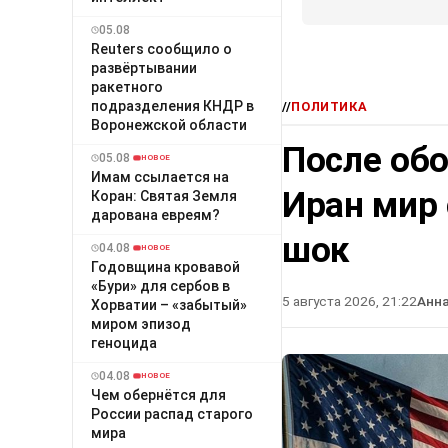
05.08
Reuters сообщило о
развёртывании
ракетного
подразделения КНДР в
//
ПОЛИТИКА
Воронежской области
После об
05.08
НОВОЕ
Имам ссылается на
Иран мир
Коран: Святая Земля
дарована евреям?
шок
04.08
НОВОЕ
Годовщина кровавой
«Бури» для сербов в
5 августа 2026, 21:22
Анн
Хорватии – «забытый»
миром эпизод
геноцида
04.08
НОВОЕ
Чем обернётся для
России распад старого
мира