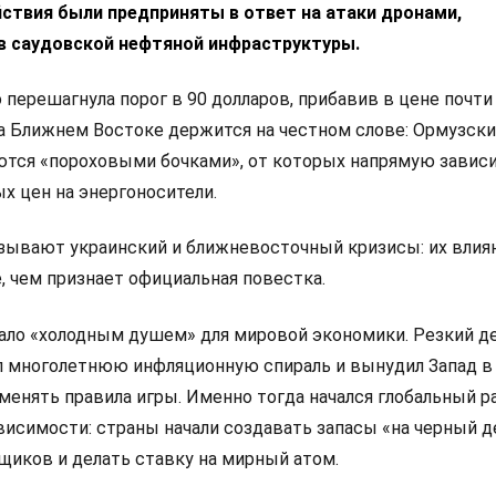
йствия были предприняты в ответ на атаки дронами,
в саудовской нефтяной инфраструктуры.
 перешагнула порог в 90 долларов, прибавив в цене почти
на Ближнем Востоке держится на честном слове: Ормузски
ются «пороховыми бочками», от которых напрямую завис
х цен на энергоносители.
ывают украинский и ближневосточный кризисы: их влиян
е, чем признает официальная повестка.
тало «холодным душем» для мировой экономики. Резкий 
 многолетнюю инфляционную спираль и вынудил Запад в
менять правила игры. Именно тогда начался глобальный р
висимости: страны начали создавать запасы «на черный д
щиков и делать ставку на мирный атом.