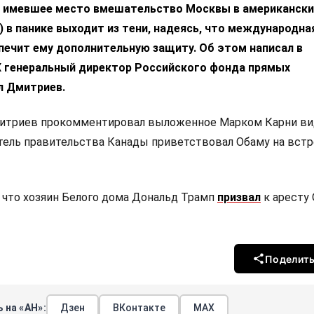
ы имевшее место вмешательство Москвы в американски
 в панике выходит из тени, надеясь, что международна
печит ему дополнительную защиту. Об этом написал в
X генеральный директор Российского фонда прямых
л Дмитриев.
итриев прокомментировал выложенное Марком Карни вид
ель правительства Канады приветствовал Обаму на встр
 что хозяин Белого дома Дональд Трамп
призвал
к аресту
Поделит
 на «АН»:
Дзен
ВКонтакте
МАХ