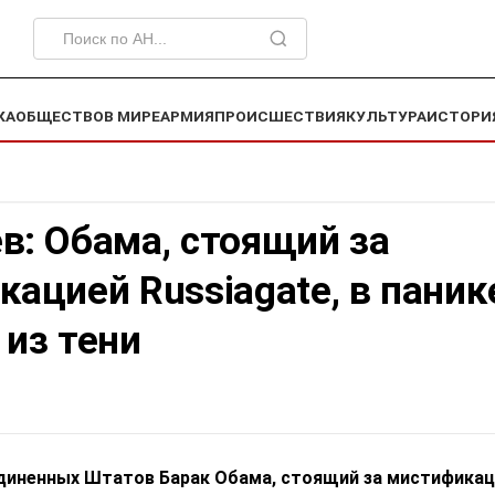
КА
ОБЩЕСТВО
В МИРЕ
АРМИЯ
ПРОИСШЕСТВИЯ
КУЛЬТУРА
ИСТОРИ
в: Обама, стоящий за
ацией Russiagate, в паник
из тени
диненных Штатов Барак Обама, стоящий за мистификац