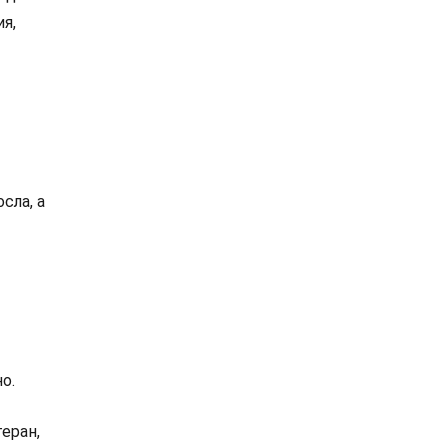
я,
сла, а
о.
еран,