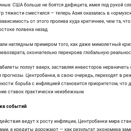
иные: США больше не боятся дефицита, имея под рукой с
тр тяжести сместился — теперь Азия оказалась в «ормузс
зависимость от этого пролива куда критичнее, чем та, что
стоке полвека назад.
тали наглядным примером того, как даже мимолетный кри
невозврата, окончательно перекроив глобальную реальнос
абилеты ползут вверх, заставляя инвесторов нервничать 
 прогнозы. Центробанки, в свою очередь, переходят в р
ости: борьба с инфляцией становится приоритетом, что 
ие ставок практически неизбежным.
ка событий
ействия ведут к росту инфляции, Центробанки мира ста
ами, а кредиты дорожают — как результат экономика зам