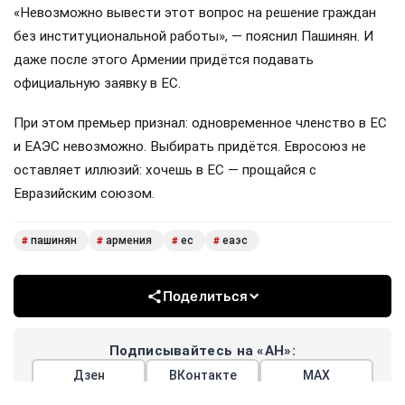
«Невозможно вывести этот вопрос на решение граждан
без институциональной работы», — пояснил Пашинян. И
даже после этого Армении придётся подавать
официальную заявку в ЕС.
При этом премьер признал: одновременное членство в ЕС
и ЕАЭС невозможно. Выбирать придётся. Евросоюз не
оставляет иллюзий: хочешь в ЕС — прощайся с
Евразийским союзом.
пашинян
армения
ес
еаэс
#
#
#
#
Поделиться
Подписывайтесь на «АН»:
Дзен
ВКонтакте
МАХ