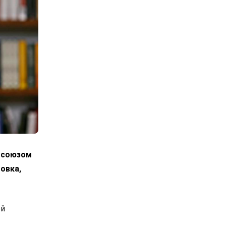
росоюзом
овка,
ой