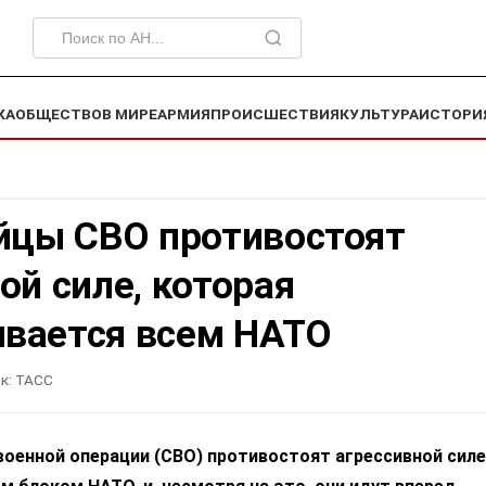
КА
ОБЩЕСТВО
В МИРЕ
АРМИЯ
ПРОИСШЕСТВИЯ
КУЛЬТУРА
ИСТОРИ
ойцы СВО противостоят
ой силе, которая
вается всем НАТО
к:
ТАСС
оенной операции (СВО) противостоят агрессивной силе