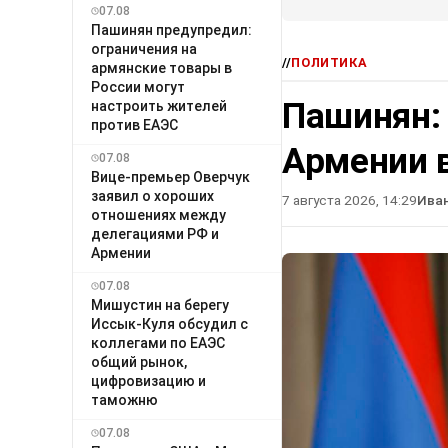
07.08
Пашинян предупредил:
ограничения на
//
ПОЛИТИКА
армянские товары в
России могут
Пашинян:
настроить жителей
против ЕАЭС
Армении в
07.08
Вице-премьер Оверчук
заявил о хороших
7 августа 2026, 14:29
Ива
отношениях между
делегациями РФ и
Армении
07.08
Мишустин на берегу
Иссык-Куля обсудил с
коллегами по ЕАЭС
общий рынок,
цифровизацию и
таможню
07.08