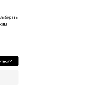
 Выбирать
ским
иться