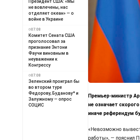
Президент США: «Мы
не вовлечены, нас
отделяет океан» — о
войне в Украине
07.08
Комитет Сената США
проголосовал за
признание Энтони
Фаучи виновным в
неуважении к
Конгрессу
07.08
Зеленский проиграл бы
во втором туре
Федорову, Буданову* и
Премьер-министр Арм
Залужному — опрос
не означает скорого
СОЦИС
иначе референдум б
«Невозможно вывести
работы», — пояснил 