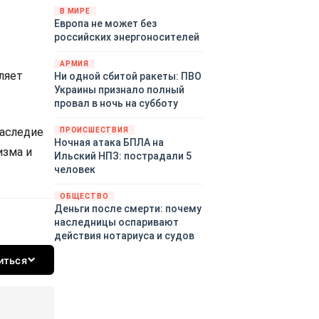
территориями Белгородской,
В МИРЕ
Европа не может без
Брянской, Воронежской,
российских энергоносителей
Курской, Липецкой,
Орловской, Пензенской,
АРМИЯ
Ростовской, Рязанской,
ляет
Ни одной сбитой ракеты: ПВО
Самарской, Саратовской,
Украины признало полный
Тамбовской, Тульской
провал в ночь на субботу
областей, Краснодарского
края, Республики Крым и над
наследие
ПРОИСШЕСТВИЯ
акваторией Азовского моря.
Ночная атака БПЛА на
изма и
Ильский НПЗ: пострадали 5
человек
ОБЩЕСТВО
Деньги после смерти: почему
наследницы оспаривают
действия нотариуса и судов
иться