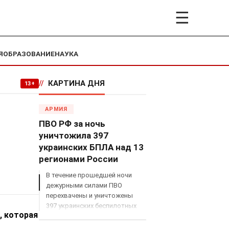
☰
Я
ОБРАЗОВАНИЕ
НАУКА
//
КАРТИНА ДНЯ
13+
АРМИЯ
ПВО РФ за ночь
уничтожила 397
украинских БПЛА над 13
регионами России
В течение прошедшей ночи
дежурными силами ПВО
перехвачены и уничтожены
397 украинских беспилотных
, которая
летательных аппаратов
самолетного типа над