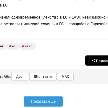
в ЕС.
изнал: одновременное членство в ЕС и ЕАЭС невозможно.
не оставляет иллюзий: хочешь в ЕС — прощайся с Евразий
ия
ес
еаэс
#
#
Подел
 «АН»:
Дзен
ВКонтакте
МАХ
Показать еще