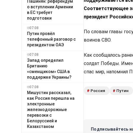
поддерживается всем
Пашинян: референдум
о вступлении Армении
Соответствующее за
в ЕС требует
президент Российск
подготовки
07.08
По словам главы гос
Путин провёл
телефонный разговор с
воинов СВО.
президентом ОАЭ
Как сообщалось ране
07.08
Запад определил
солдат Победы. Имен
Британию
спас мир, напомнил П
«сменщиком» США в
поддержке Украины?
07.08
Россия
Путин
#
#
Мишустин рассказал,
как Россия перешла на
электронные
железнодорожные
перевозки с
Белоруссией и
Казахстаном
Подписывайтесь на