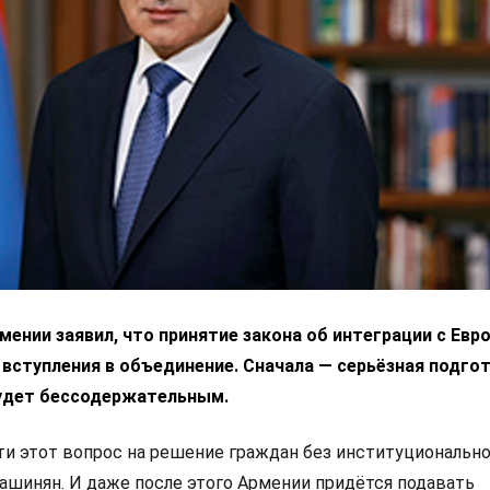
ении заявил, что принятие закона об интеграции с Ев
 вступления в объединение. Сначала — серьёзная подгот
удет бессодержательным.
 этот вопрос на решение граждан без институциональн
Пашинян. И даже после этого Армении придётся подавать