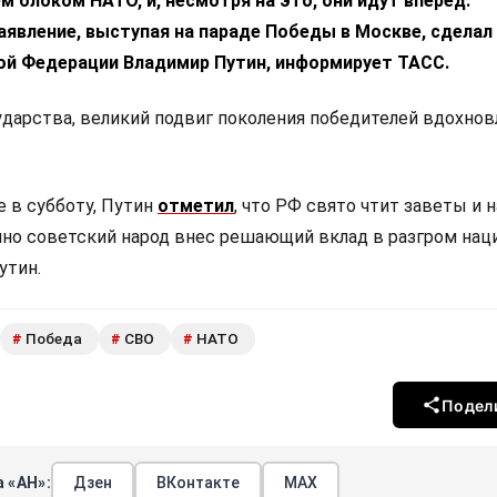
 блоком НАТО, и, несмотря на это, они идут вперед.
явление, выступая на параде Победы в Москве, сделал
ой Федерации Владимир Путин, информирует ТАСС.
ударства, великий подвиг поколения победителей вдохнов
е в субботу, Путин
отметил
, что РФ свято чтит заветы и 
но советский народ внес решающий вклад в разгром нац
утин.
Победа
СВО
НАТО
#
#
#
Подел
 «АН»:
Дзен
ВКонтакте
МАХ