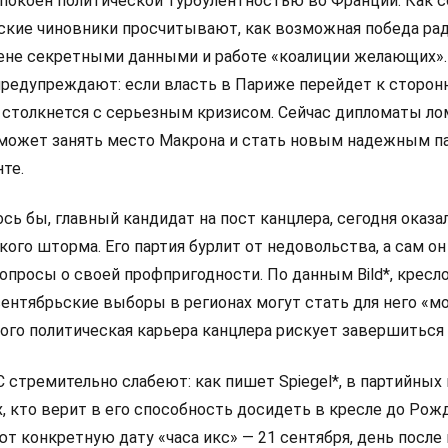
покоен политической турбулентностью во Франции. Как 
анские чиновники просчитывают, как возможная победа ра
мене секретными данными и работе «коалиции желающих».
редупреждают: если власть в Париже перейдет к сторон
 столкнется с серьезным кризисом. Сейчас дипломаты л
 сможет занять место Макрона и стать новым надежным п
те.
сь бы, главный кандидат на пост канцлера, сегодня оказа
ого шторма. Его партия бурлит от недовольства, а сам он
просы о своей профпригодности. По данным Bild*, кресло
сентябрьские выборы в регионах могут стать для него «
рого политическая карьера канцлера рискует завершиться
стремительно слабеют: как пишет Spiegel*, в партийных
х, кто верит в его способность досидеть в кресле до Рож
ют конкретную дату «часа икс» — 21 сентября, день посл