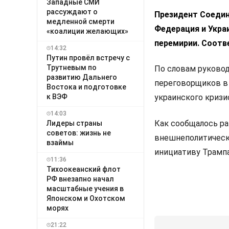
Западные СМИ
рассуждают о
Президент Соедин
медленной смерти
Федерация и Укра
«коалиции желающих»
перемирии. Соот
14:32
Путин провёл встречу с
Трутневым по
По словам руковод
развитию Дальнего
переговорщиков в 
Востока и подготовке
к ВЭФ
украинского кризи
14:03
Как сообщалось ра
Лидеры страны
советов: жизнь не
внешнеполитичес
взаймы
инициативу Трампа 
11:36
Тихоокеанский флот
РФ внезапно начал
масштабные учения в
Японском и Охотском
морях
21:22