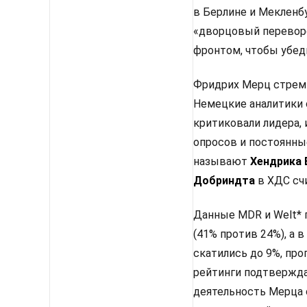
в Берлине и Мекленбу
«дворцовый перевор
фронтом, чтобы убед
Фридрих Мерц стреми
Немецкие аналитики 
критиковали лидера, 
опросов и постоянны
называют
Хендрика
Добриндта
в ХДС сч
Данные MDR и Welt* 
(41% против 24%), а
скатились до 9%, про
рейтинги подтвержда
деятельность Мерца 