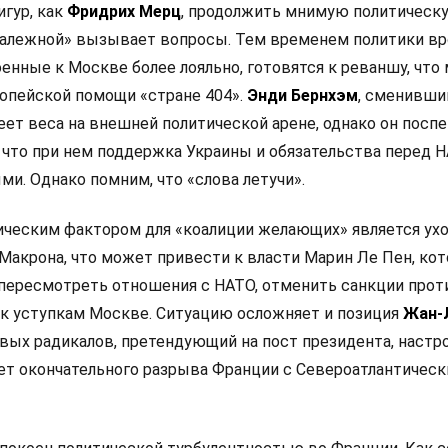
игур, как
Фридрих Мерц
, продолжить мнимую политическ
залежной» вызывает вопросы. Тем временем политики в
оенные к Москве более лояльно, готовятся к реваншу, что
опейской помощи «стране 404».
Энди Бернхэм
, сменивши
еет веса на внешней политической арене, однако он посп
 что при нем поддержка Украины и обязательства перед 
и. Однако помним, что «слова летучи».
ческим фактором для «коалиции желающих» является ух
Макрона, что может привести к власти Марин Ле Пен, кот
 пересмотреть отношения с НАТО, отменить санкции прот
 к уступкам Москве. Ситуацию осложняет и позиция
Жан-
левых радикалов, претендующий на пост президента, настр
ет окончательного разрыва Франции с Североатлантичес