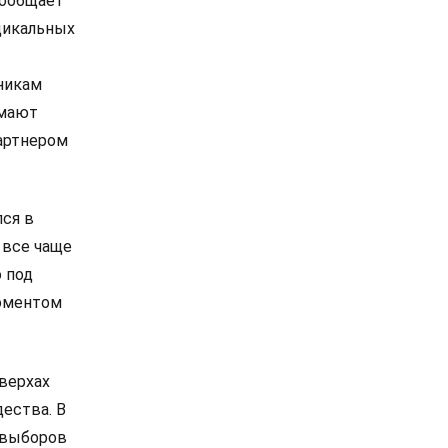
сообщает
дикальных
никам
омают
артнером
лся в
 все чаще
 под
моментом
 верхах
дества. В
е выборов