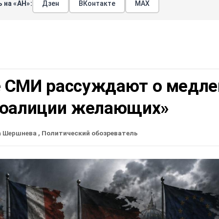
 на «АН»:
Дзен
ВКонтакте
МАХ
 СМИ рассуждают о медле
коалиции желающих»
а Шершнева
, Политический обозреватель