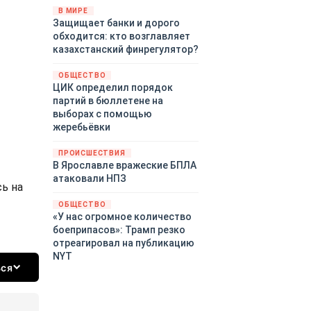
«страны 404» в следующем
В МИРЕ
Защищает банки и дорого
году. Однако киевские
обходится: кто возглавляет
временщики не торопятся
казахстанский финрегулятор?
заключать мир - ведь есть
поддержка в ЕС.
ОБЩЕСТВО
Политический кризис в
ЦИК определил порядок
Британии и Германии, выборы
партий в бюллетене на
во Франции могут полностью
выборах с помощью
изменить геополитический
жеребьёвки
ландшафт в мире, пока
Зеленский ожидает выборов
ПРОИСШЕСТВИЯ
в США.
В Ярославле вражеские БПЛА
атаковали НПЗ
сь на
ОБЩЕСТВО
«У нас огромное количество
боеприпасов»: Трамп резко
отреагировал на публикацию
NYT
ься