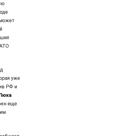
ую
роде
 может
й
ешил
НАТО
од
орая уже
ив РФ и
Люка
оен еще
ким