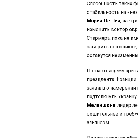
Способность таких ф
стабильность на «не
Марин Ле Пен
, настр
изменить вектор евр
Стармера, пока не им
заверить союзников,
останутся неизменным
По-настоящему крити
президента Франции 
заявила о намерении
подтолкнуть Украину
Меланшона
: лидер 
решительнее и требу
альянсом.