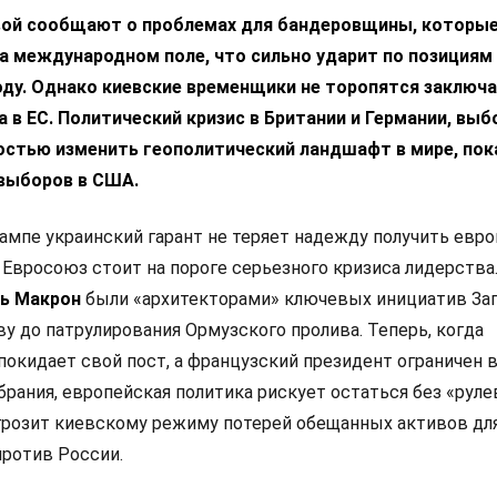
вой сообщают о проблемах для бандеровщины, которые
а международном поле, что сильно ударит по позициям
ду. Однако киевские временщики не торопятся заключа
 в ЕС. Политический кризис в Британии и Германии, выб
остью изменить геополитический ландшафт в мире, пок
выборов в США.
ампе украинский гарант не теряет надежду получить евр
 Евросоюз стоит на пороге серьезного кризиса лидерства
ь Макрон
были «архитекторами» ключевых инициатив Зап
у до патрулирования Ормузского пролива. Теперь, когда
покидает свой пост, а французский президент ограничен 
рания, европейская политика рискует остаться без «руле
 грозит киевскому режиму потерей обещанных активов дл
ротив России.