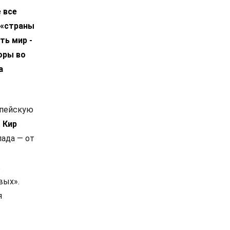
 все
 «страны
ть мир -
оры во
а
опейскую
.
Кир
ада — от
в
вых».
я