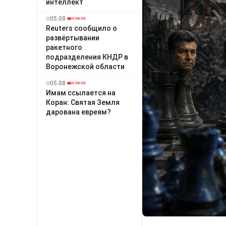
интеллект
05.08
НОВОЕ
Reuters сообщило о
развёртывании
ракетного
подразделения КНДР в
Воронежской области
05.08
НОВОЕ
Имам ссылается на
Коран: Святая Земля
дарована евреям?