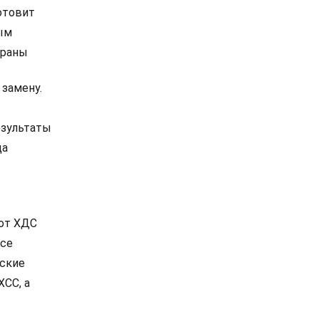
отовит
ым
траны
 замену.
езультаты
ца
 от ХДС
все
нские
ХСС, а