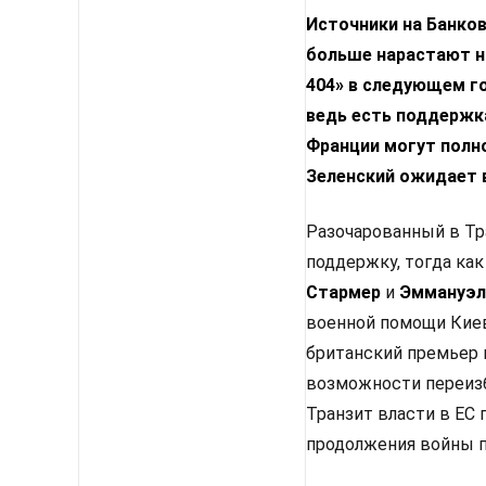
Источники на Банко
больше нарастают н
404» в следующем го
ведь есть поддержка
Франции могут полн
Зеленский ожидает 
Разочарованный в Тр
поддержку, тогда как
Стармер
и
Эммануэл
военной помощи Киев
британский премьер 
возможности переизб
Транзит власти в ЕС
продолжения войны п