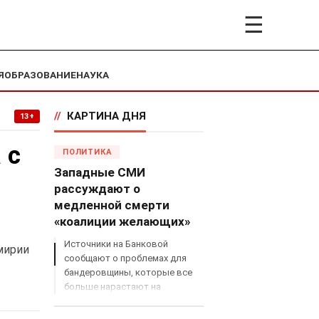
☰
Я
ОБРАЗОВАНИЕ
НАУКА
//
КАРТИНА ДНЯ
13+
 с
ПОЛИТИКА
Западные СМИ
рассуждают о
медленной смерти
«коалиции желающих»
Источники на Банковой
мирии
сообщают о проблемах для
бандеровщины, которые все
больше нарастают на
международном поле, что
сильно ударит по позициям