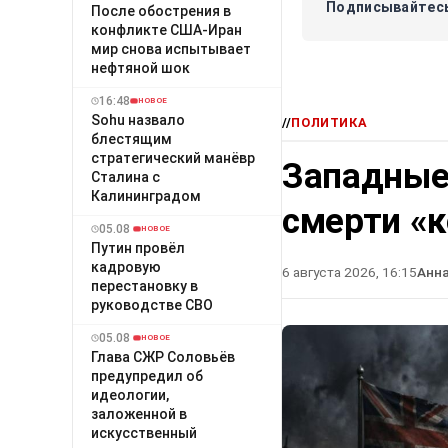
Подписывайтесь
После обострения в
конфликте США-Иран
мир снова испытывает
нефтяной шок
16:48
НОВОЕ
Sohu назвало
//
ПОЛИТИКА
блестящим
стратегический манёвр
Западные
Сталина с
Калининградом
смерти «
05.08
НОВОЕ
Путин провёл
кадровую
6 августа 2026, 16:15
Анн
перестановку в
руководстве СВО
05.08
НОВОЕ
Глава СЖР Соловьёв
предупредил об
идеологии,
заложенной в
искусственный