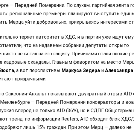
рге — Передней Померании. По слухам, партийная элита г
от»: региональные премьеры планируют выступить един
ить Мерца уйти добровольно, прикрываясь интересами с
тельно теряет авторитет в ХДС, и в партии уже ищут ему
отметили, что на недавнем собрании депутаты открыто
и никто не встал на его защиту. Причинами стали плохие р
е кадровые скандалы. Главным фаворитом на место Мер
 Вюста
, а вот перспективы
Маркуса Зедера
и
Александра
итают призрачными.
по Саксонии-Анхальт показывают двукратный отрыв AfD
 в Мекленбурге — Передней Померании консерваторы и во
пуская вперед не только AfD (36%), но и СДПГ. Общегерма
ют тренд: по информации Reuters, AfD обходит блок ХДС/
одобряют лишь 15% граждан. При этом Мерц — далеко не