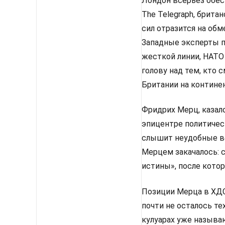
Лондон всерьез обес
The Telegraph, брит
сил отразится на об
Западные эксперты п
жесткой линии, НАТО
голову над тем, кто
Британии на континен
Фридрих Мерц, казало
эпицентре политическ
слышит неудобные во
Мерцем закачалось: 
истины», после кото
Позиции Мерца в ХДС 
почти не осталось те
кулуарах уже называ