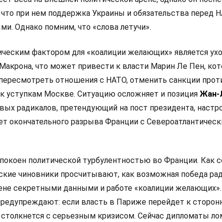
 что при нем поддержка Украины и обязательства перед 
и. Однако помним, что «слова летучи».
ческим фактором для «коалиции желающих» является ух
Макрона, что может привести к власти Марин Ле Пен, кот
 пересмотреть отношения с НАТО, отменить санкции прот
 к уступкам Москве. Ситуацию осложняет и позиция
Жан-
левых радикалов, претендующий на пост президента, настр
ет окончательного разрыва Франции с Североатлантичес
покоен политической турбулентностью во Франции. Как 
анские чиновники просчитывают, как возможная победа ра
мене секретными данными и работе «коалиции желающих».
редупреждают: если власть в Париже перейдет к сторон
 столкнется с серьезным кризисом. Сейчас дипломаты л