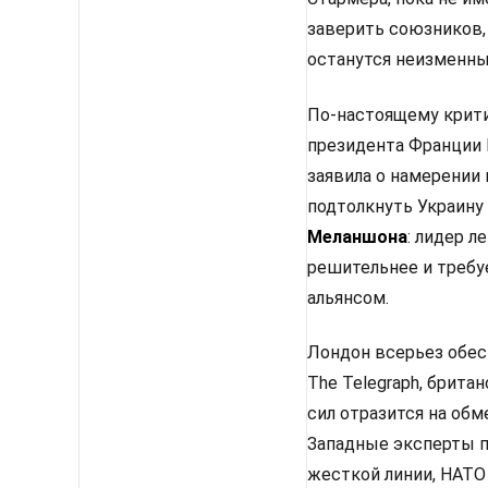
заверить союзников,
останутся неизменным
По-настоящему крити
президента Франции 
заявила о намерении
подтолкнуть Украину
Меланшона
: лидер 
решительнее и требу
альянсом.
Лондон всерьез обес
The Telegraph, брит
сил отразится на об
Западные эксперты п
жесткой линии, НАТО