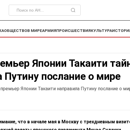
КА
ОБЩЕСТВО
В МИРЕ
АРМИЯ
ПРОИСШЕСТВИЯ
КУЛЬТУРА
ИСТОРИ
емьер Японии Такаити тай
 Путину послание о мире
 премьер Японии Такаити направила Путину послание о ми
имание, что в начале мая в Москву с трехдневным визи
ерхней палаты японского парламента Мунэо Судзуки.