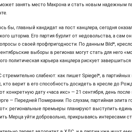
 сможет занять место Макрона и стать новым надежным п
те.
сь бы, главный кандидат на пост канцлера, сегодня оказа
ого шторма. Его партия бурлит от недовольства, а сам он
просы о своей профпригодности. По данным Bild*, кресло
сентябрьские выборы в регионах могут стать для него «
рого политическая карьера канцлера рискует завершиться
стремительно слабеют: как пишет Spiegel*, в партийных
х, кто верит в его способность досидеть в кресле до Рож
ют конкретную дату «часа икс» — 21 сентября, день посл
рге — Передней Померании. По слухам, партийная элита г
от»: региональные премьеры планируют выступить един
ить Мерца уйти добровольно, прикрываясь интересами с
тельно теряет авторитет в ХДС, и в партии уже ищут ему