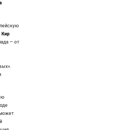
а
опейскую
.
Кир
ада — от
в
вых».
я
ую
роде
 может
й
ешил