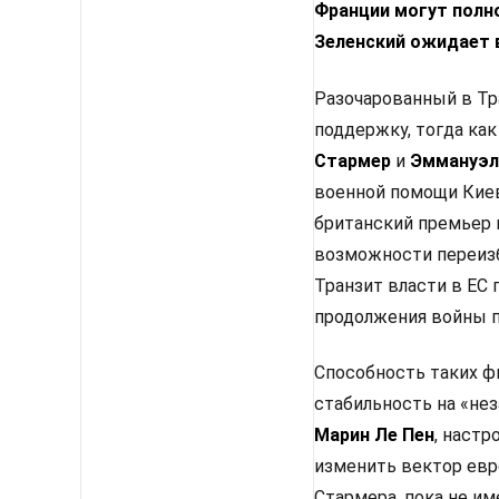
Франции могут полн
Зеленский ожидает 
Разочарованный в Тр
поддержку, тогда как
Стармер
и
Эммануэл
военной помощи Киев
британский премьер 
возможности переизб
Транзит власти в ЕС
продолжения войны п
Способность таких ф
стабильность на «не
Марин Ле Пен
, настр
изменить вектор евр
Стармера, пока не им