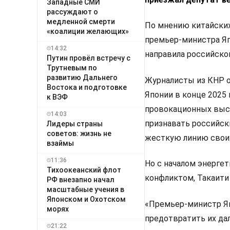
Западные СМИ
рассуждают о
медленной смерти
По мнению китайских
«коалиции желающих»
премьер-министра Япо
14:32
направила российско
Путин провёл встречу с
Трутневым по
развитию Дальнего
Журналисты из КНР о
Востока и подготовке
Японии в конце 2025 
к ВЭФ
провокационных выск
14:03
признавать российски
Лидеры страны
советов: жизнь не
жесткую линию свои
взаймы
11:36
Но с началом энерге
Тихоокеанский флот
конфликтом, Такаити
РФ внезапно начал
масштабные учения в
Японском и Охотском
«Премьер-министр Яп
морях
предотвратить их да
21:22