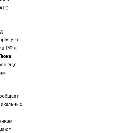
НАТО
од
орая уже
ив РФ и
Люка
оен еще
ким
сообщает
дикальных
никам
омают