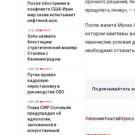
срочного решения, п
После обострения в
конфликте США-Иран
прощупать почву», —
мир снова испытывает
нефтяной шок
После визита Мунэо 
16:48
НОВОЕ
котором замглавы в
Sohu назвало
перечислил условия 
блестящим
стратегический манёвр
необходимо отказать
Сталина с
Калининградом
05.08
НОВОЕ
Путин провёл
кадровую
перестановку в
Подписывайтесь на
руководстве СВО
05.08
НОВОЕ
Глава СЖР Соловьёв
предупредил об
#
япония
#
китай
#
росс
идеологии,
заложенной в
искусственный