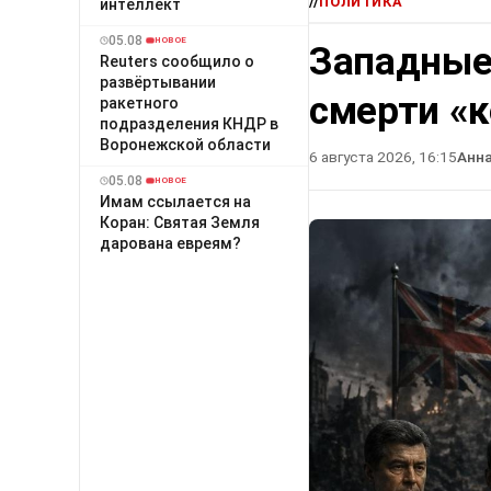
//
ПОЛИТИКА
интеллект
05.08
НОВОЕ
Западные
Reuters сообщило о
развёртывании
смерти «
ракетного
подразделения КНДР в
Воронежской области
6 августа 2026, 16:15
Анн
05.08
НОВОЕ
Имам ссылается на
Коран: Святая Земля
дарована евреям?