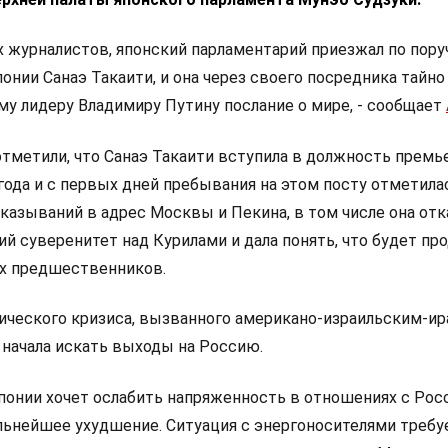
 журналистов, японский парламентарий приезжал по пор
нии Санаэ Такаити, и она через своего посредника тайно
му лидеру Владимиру Путину послание о мире, - сообщает
тметили, что Санаэ Такаити вступила в должность премь
года и с первых дней пребывания на этом посту отметила
азываний в адрес Москвы и Пекина, в том числе она отк
й суверенитет над Курилами и дала понять, что будет пр
х предшественников.
тического кризиса, вызванного американо-израильским-и
 начала искать выходы на Россию.
онии хочет ослабить напряженность в отношениях с Рос
льнейшее ухудшение. Ситуация с энергоносителями требу