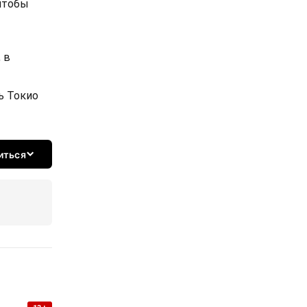
 чтобы
 в
ь Токио
иться