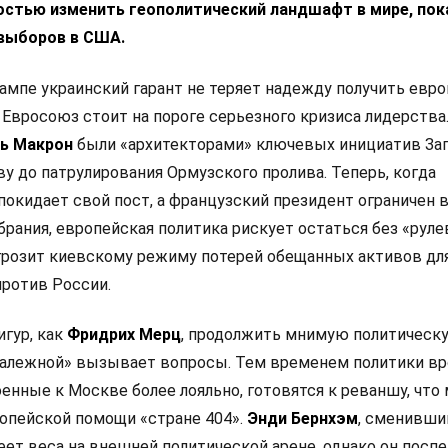
остью изменить геополитический ландшафт в мире, пок
выборов в США.
ампе украинский гарант не теряет надежду получить евр
 Евросоюз стоит на пороге серьезного кризиса лидерства
ь Макрон
были «архитекторами» ключевых инициатив Зап
у до патрулирования Ормузского пролива. Теперь, когда
покидает свой пост, а французский президент ограничен 
рания, европейская политика рискует остаться без «руле
 грозит киевскому режиму потерей обещанных активов дл
ротив России.
игур, как
Фридрих Мерц
, продолжить мнимую политическ
залежной» вызывает вопросы. Тем временем политики в
оенные к Москве более лояльно, готовятся к реваншу, что
опейской помощи «стране 404».
Энди Бернхэм
, сменивши
еет веса на внешней политической арене, однако он посп