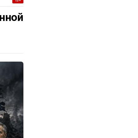
13+
нной