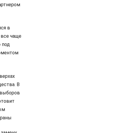
артнером
лся в
 все чаще
 под
моментом
 верхах
дества. В
е выборов
отовит
ым
траны
 замену.