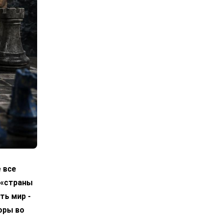
 все
 «страны
ть мир -
оры во