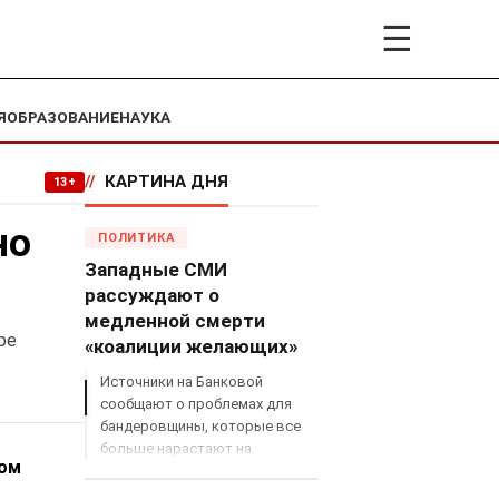
☰
Я
ОБРАЗОВАНИЕ
НАУКА
//
КАРТИНА ДНЯ
13+
но
ПОЛИТИКА
Западные СМИ
рассуждают о
медленной смерти
ре
«коалиции желающих»
Источники на Банковой
сообщают о проблемах для
бандеровщины, которые все
больше нарастают на
том
международном поле, что
сильно ударит по позициям