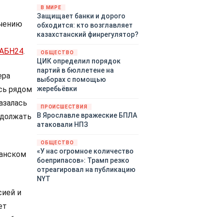
«страны 404» в следующем
В МИРЕ
Защищает банки и дорого
году. Однако киевские
учению
обходится: кто возглавляет
временщики не торопятся
казахстанский финрегулятор?
заключать мир - ведь есть
поддержка в ЕС.
АБН24
.
ОБЩЕСТВО
Политический кризис в
ЦИК определил порядок
Британии и Германии, выборы
партий в бюллетене на
ера
во Франции могут полностью
выборах с помощью
изменить геополитический
сь рядом
жеребьёвки
ландшафт в мире, пока
азалась
Зеленский ожидает выборов
ПРОИСШЕСТВИЯ
в США.
В Ярославле вражеские БПЛА
одолжать
атаковали НПЗ
ОБЩЕСТВО
«У нас огромное количество
ранском
боеприпасов»: Трамп резко
отреагировал на публикацию
NYT
сией и
ет