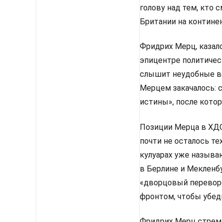
голову над тем, кто
Британии на континен
Фридрих Мерц, казало
эпицентре политическ
слышит неудобные во
Мерцем закачалось: 
истины», после кото
Позиции Мерца в ХДС 
почти не осталось те
кулуарах уже называ
в Берлине и Мекленбу
«дворцовый перевор
фронтом, чтобы убед
Фридрих Мерц стреми