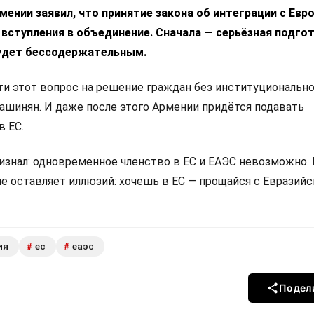
ении заявил, что принятие закона об интеграции с Ев
 вступления в объединение. Сначала — серьёзная подгот
удет бессодержательным.
 этот вопрос на решение граждан без институциональн
Пашинян. И даже после этого Армении придётся подавать
в ЕС.
изнал: одновременное членство в ЕС и ЕАЭС невозможно.
не оставляет иллюзий: хочешь в ЕС — прощайся с Евразий
ия
ес
еаэс
#
#
Подел