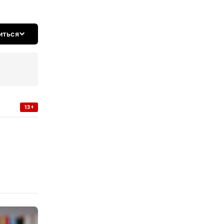
иться
13+