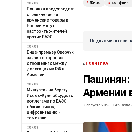
Фицо
конфликт
#
#
07.08
Пашинян предупредил:
ограничения на
армянские товары в
России могут
настроить жителей
против ЕАЭС
Подписывайтесь на
07.08
Вице-премьер Оверчук
заявил о хороших
//
ПОЛИТИКА
отношениях между
делегациями РФ и
Армении
Пашинян:
07.08
Армении в
Мишустин на берегу
Иссык-Куля обсудил с
коллегами по ЕАЭС
7 августа 2026, 14:29
Ива
общий рынок,
цифровизацию и
таможню
07.08