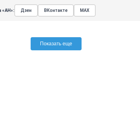
 «АН»:
Дзен
ВКонтакте
МАХ
Показать еще