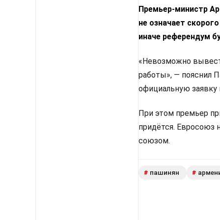
Премьер-министр Арм
не означает скорого
иначе референдум б
«Невозможно вывести
работы», — пояснил 
официальную заявку 
При этом премьер пр
придётся. Евросоюз 
союзом.
пашинян
армен
#
#