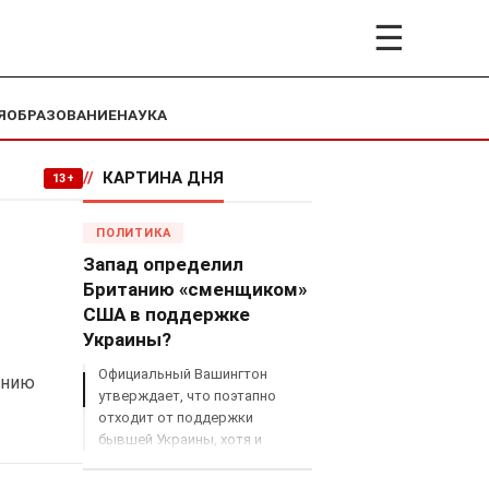
☰
Я
ОБРАЗОВАНИЕ
НАУКА
//
КАРТИНА ДНЯ
13+
ПОЛИТИКА
Запад определил
Британию «сменщиком»
США в поддержке
Украины?
Официальный Вашингтон
ению
утверждает, что поэтапно
отходит от поддержки
бывшей Украины, хотя и
продолжает снабжать ВСУ
разведданными и поставлять