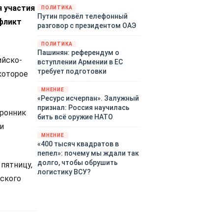
 участия
закупленное ранее оружие.
ПОЛИТИКА
Путин провёл телефонный
Также американская
нфликт
разговор с президентом ОАЭ
администрация скидывает на
европейцев снабжение
ПОЛИТИКА
киевского режима оружием,
Пашинян: референдум о
которое стремится продавать
ийско-
вступлении Армении в ЕС
всем новым снабженцам.
требует подготовки
которое
Однако часто возникают
предположения о возможном
МНЕНИЕ
«сменщике» американцев на
«Ресурс исчерпан». Залужный
этом позорном посту.
признал: Россия научилась
оронник
Рассмотрим, кто же рвётся на
бить всё оружие НАТО
место «миротворцев».
и
МНЕНИЕ
«400 тысяч квадратов в
пепел»: почему мы ждали так
долго, чтобы обрушить
пятницу,
логистику ВСУ?
нского