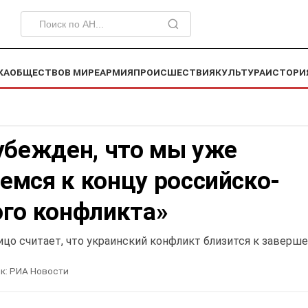
КА
ОБЩЕСТВО
В МИРЕ
АРМИЯ
ПРОИСШЕСТВИЯ
КУЛЬТУРА
ИСТОРИ
убежден, что мы уже
емся к концу российско-
ого конфликта»
цо считает, что украинский конфликт близится к заверш
к:
РИА Новости