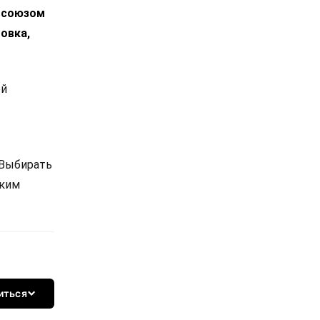
росоюзом
овка,
ой
 Выбирать
ским
иться