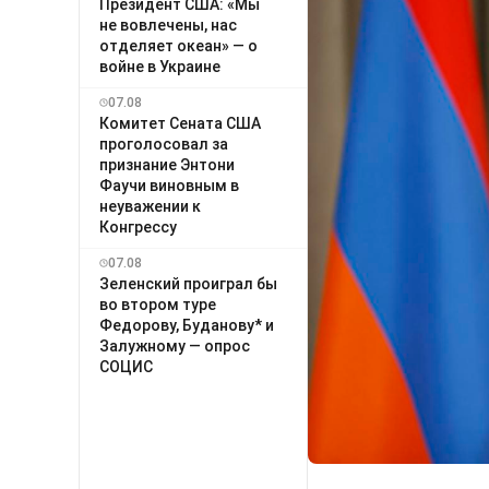
Президент США: «Мы
не вовлечены, нас
отделяет океан» — о
войне в Украине
07.08
Комитет Сената США
проголосовал за
признание Энтони
Фаучи виновным в
неуважении к
Конгрессу
07.08
Зеленский проиграл бы
во втором туре
Федорову, Буданову* и
Залужному — опрос
СОЦИС