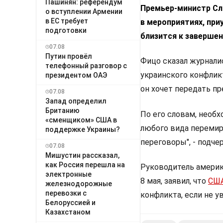
Пашинян: референдум
Премьер-министр Сл
о вступлении Армении
в ЕС требует
в мероприятиях, при
подготовки
близится к завершен
07.08
Путин провёл
Фицо сказал журнали
телефонный разговор с
украинского конфликт
президентом ОАЭ
он хочет передать пр
07.08
Запад определил
Британию
По его словам, необ
«сменщиком» США в
любого вида перемири
поддержке Украины?
переговоры", - подче
07.08
Мишустин рассказал,
как Россия перешла на
Руководитель америк
электронные
8 мая, заявил, что
США
железнодорожные
перевозки с
конфликта, если не у
Белоруссией и
Казахстаном