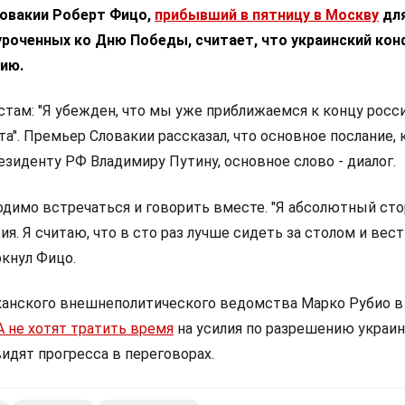
овакии Роберт Фицо,
прибывший в пятницу в Москву
для
уроченных ко Дню Победы, считает, что украинский ко
ию.
стам: "Я убежден, что мы уже приближаемся к концу росс
а". Премьер Словакии рассказал, что основное послание, 
езиденту РФ Владимиру Путину, основное слово - диалог.
ходимо встречаться и говорить вместе. "Я абсолютный ст
я. Я считаю, что в сто раз лучше сидеть за столом и вест
ркнул Фицо.
анского внешнеполитического ведомства Марко Рубио в 
 не хотят тратить время
на усилия по разрешению украи
видят прогресса в переговорах.