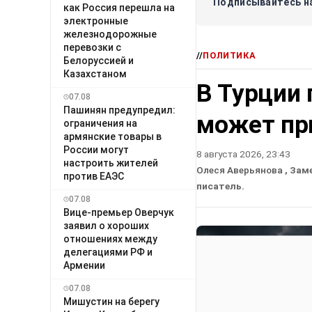
Подписывайтесь на
как Россия перешла на
электронные
железнодорожные
перевозки с
//
ПОЛИТИКА
Белоруссией и
Казахстаном
В Турции 
07.08
Пашинян предупредил:
может пр
ограничения на
армянские товары в
России могут
8 августа 2026, 23:43
настроить жителей
Олеся Аверьянова
, Зам
против ЕАЭС
писатель.
07.08
Вице-премьер Оверчук
заявил о хороших
отношениях между
делегациями РФ и
Армении
07.08
Мишустин на берегу