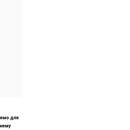
лемо для
днему