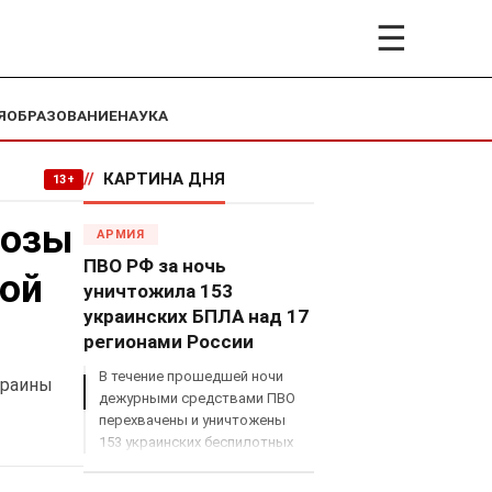
☰
Я
ОБРАЗОВАНИЕ
НАУКА
//
КАРТИНА ДНЯ
13+
розы
АРМИЯ
ПВО РФ за ночь
кой
уничтожила 153
украинских БПЛА над 17
регионами России
В течение прошедшей ночи
краины
дежурными средствами ПВО
перехвачены и уничтожены
153 украинских беспилотных
летательных аппарата
самолетного типа над