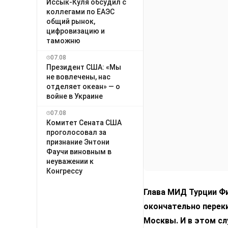
Иссык-Куля обсудил с
коллегами по ЕАЭС
общий рынок,
цифровизацию и
таможню
07.08
Президент США: «Мы
не вовлечены, нас
отделяет океан» — о
войне в Украине
07.08
Комитет Сената США
проголосовал за
признание Энтони
Фаучи виновным в
неуважении к
Конгрессу
Глава МИД Турции Фи
окончательно переки
Москвы. И в этом с