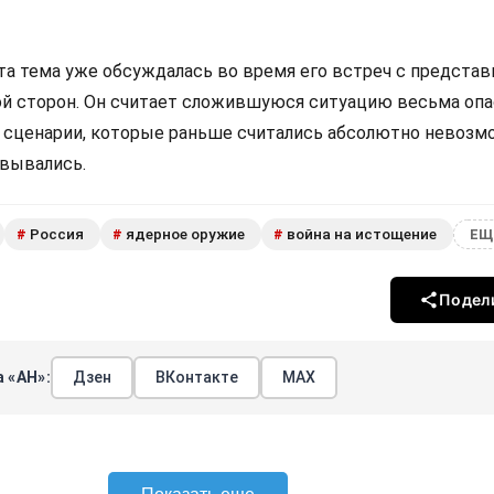
эта тема уже обсуждалась во время его встреч с предста
ой сторон. Он считает сложившуюся ситуацию весьма опа
е сценарии, которые раньше считались абсолютно невозм
овывались.
Россия
ядерное оружие
война на истощение
#
#
#
ЕЩ
Подел
 «АН»:
Дзен
ВКонтакте
МАХ