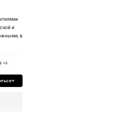
вителями
сной и
ожными, в
Е +5
иться