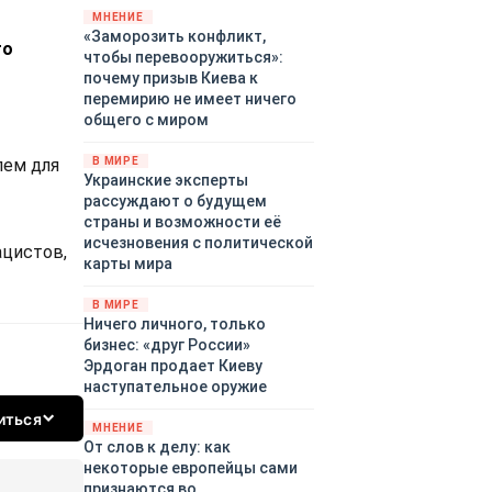
территориями Белгородской,
МНЕНИЕ
«Заморозить конфликт,
Брянской, Владимирской,
го
чтобы перевооружиться»:
Воронежской, Калужской,
почему призыв Киева к
Курской, Липецкой,
перемирию не имеет ничего
Орловской, Ростовской,
общего с миром
Рязанской, Самарской,
Смоленской, Тверской,
В МИРЕ
лем для
Тульской областей,
Украинские эксперты
Московского региона,
рассуждают о будущем
Республики Крым, Республики
страны и возможности её
Татарстан, Краснодарского
исчезновения с политической
ацистов,
края и над акваториями
карты мира
Азовского и Черного морей.
В МИРЕ
Ничего личного, только
бизнес: «друг России»
Эрдоган продает Киеву
наступательное оружие
иться
МНЕНИЕ
От слов к делу: как
некоторые европейцы сами
признаются во