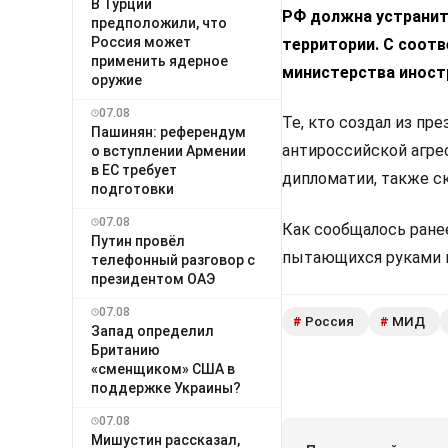
В Турции
РФ должна устранит
предположили, что
Россия может
территории. С соот
применить ядерное
министерства иност
оружие
07.08
Те, кто создал из п
Пашинян: референдум
антироссийской агре
о вступлении Армении
в ЕС требует
дипломатии, также с
подготовки
07.08
Как сообщалось ране
Путин провёл
пытающихся руками к
телефонный разговор с
президентом ОАЭ
07.08
Россия
МИД
#
#
Запад определил
Британию
«сменщиком» США в
поддержке Украины?
07.08
Мишустин рассказал,