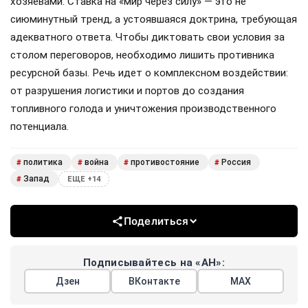
хозяевами. Ставка на «мир через силу» — это не
сиюминутный тренд, а устоявшаяся доктрина, требующая
адекватного ответа. Чтобы диктовать свои условия за
столом переговоров, необходимо лишить противника
ресурсной базы. Речь идет о комплексном воздействии:
от разрушения логистики и портов до создания
топливного голода и уничтожения производственного
потенциала.
политика
война
противостояние
Россия
#
#
#
#
Запад
#
ЕЩЕ +14
Поделиться
Подписывайтесь на «АН»:
Дзен
ВКонтакте
МАХ