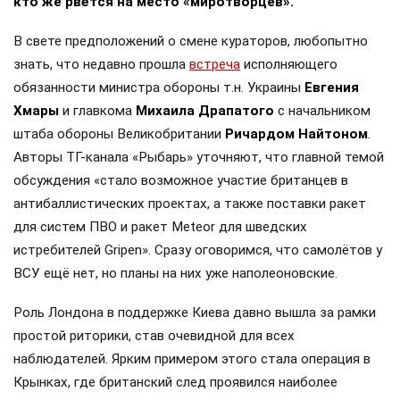
кто же рвётся на место «миротворцев».
В свете предположений о смене кураторов, любопытно
знать, что недавно прошла
встреча
исполняющего
обязанности министра обороны т.н. Украины
Евгения
Хмары
и главкома
Михаила Драпатого
с начальником
штаба обороны Великобритании
Ричардом Найтоном
.
Авторы ТГ-канала «Рыбарь» уточняют, что главной темой
обсуждения «стало возможное участие британцев в
антибаллистических проектах, а также поставки ракет
для систем ПВО и ракет Meteor для шведских
истребителей Gripen». Сразу оговоримся, что самолётов у
ВСУ ещё нет, но планы на них уже наполеоновские.
Роль Лондона в поддержке Киева давно вышла за рамки
простой риторики, став очевидной для всех
наблюдателей. Ярким примером этого стала операция в
Крынках, где британский след проявился наиболее