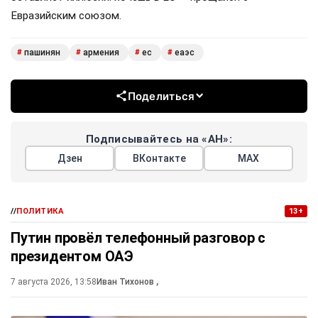
Евразийским союзом.
пашинян
армения
ес
еаэс
#
#
#
#
Поделиться
Подписывайтесь на «АН»:
Дзен
ВКонтакте
МАХ
//
ПОЛИТИКА
13+
Путин провёл телефонный разговор с
президентом ОАЭ
7 августа 2026, 13:58
Иван Тихонов
,