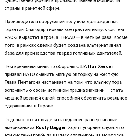
существенно укрепить производственные мощности
страны в ракетной сфере.
Производители вооружений получили долгожданные
гарантии: благодаря новым контрактам выпуск систем
PAC-3 вырастет втрое, а THAAD — в четыре раза. Кроме
того, в рамках сделки будет создана альтернативная
база для производства твердотопливных двигателей.
Тем временем министр обороны США
Пит Хегсет
призвал НАТО сменить мягкую риторику на жесткую.
Глава Пентагона настаивает на том, что альянсу пора
вспомнить о своем истинном предназначении — стать
мощной военной силой, способной обеспечить реальное
сдерживание в Европе.
Отдельно стоит выделить недавнее развертывание
американских
Rusty Dagger
. Ходят упорные слухи, что
эти системы прибыли в Одессу прямиком из Норфолка,