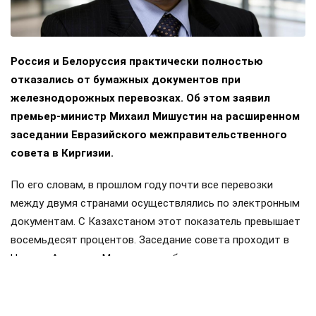
Россия и Белоруссия практически полностью
отказались от бумажных документов при
железнодорожных перевозках. Об этом заявил
премьер-министр Михаил Мишустин на расширенном
заседании Евразийского межправительственного
совета в Киргизии.
По его словам, в прошлом году почти все перевозки
между двумя странами осуществлялись по электронным
документам. С Казахстаном этот показатель превышает
восемьдесят процентов. Заседание совета проходит в
Чолпон-Ата, куда Мишустин прибыл с двухдневным
визитом. Накануне в узком составе обсуждались вопросы
продовольственной безопасности и другие темы.