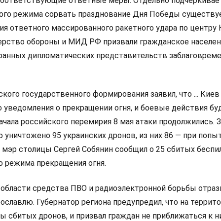
оответствующие ответные меры. Отдельно подчеркивает
ого режима сорвать празднование Дня Победы существу
ия ответного массированного ракетного удара по центру 
ерство обороны и МИД РФ призвали гражданское населен
ранных дипломатических представительств заблаговрем
кого государственного формирования заявил, что ... Киев
о уведомления о прекращении огня, и боевые действия бу
ачала российского перемирия 8 мая атаки продолжились. 
о уничтожено 95 украинских дронов, из них 86 — при попы
е мэр столицы Сергей Собянин сообщил о 25 сбитых беспи
о режима прекращения огня.
 области средства ПВО и радиоэлектронной борьбы отраз
ославлю. Губернатор региона предупредил, что на террит
ы сбитых дронов, и призвал граждан не приближаться к н