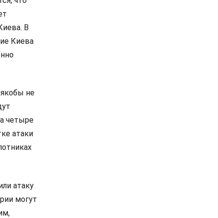
ся, что
ет
Киева. В
ие Киева
енно
 якобы не
дут
За четыре
тке атаки
лотниках
или атаку
ории могут
им,