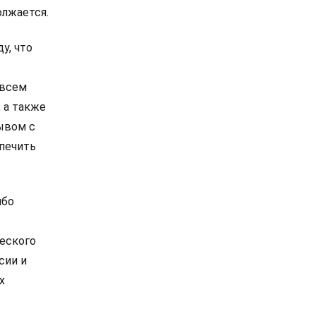
олжается.
у, что
 всем
 а также
ывом с
печить
ибо
ческого
сии и
х