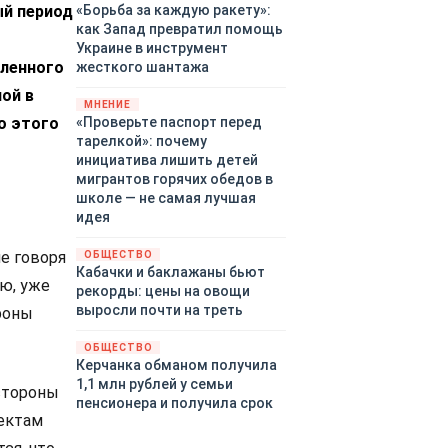
ый период
«Борьба за каждую ракету»:
как Запад превратил помощь
Украине в инструмент
ленного
жесткого шантажа
ой в
МНЕНИЕ
о этого
«Проверьте паспорт перед
тарелкой»: почему
инициатива лишить детей
мигрантов горячих обедов в
школе — не самая лучшая
идея
е говоря
ОБЩЕСТВО
Кабачки и баклажаны бьют
ю, уже
рекорды: цены на овощи
выросли почти на треть
роны
ОБЩЕСТВО
Керчанка обманом получила
1,1 млн рублей у семьи
стороны
пенсионера и получила срок
ъектам