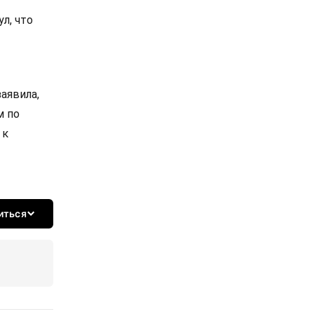
л, что
аявила,
м по
 к
иться