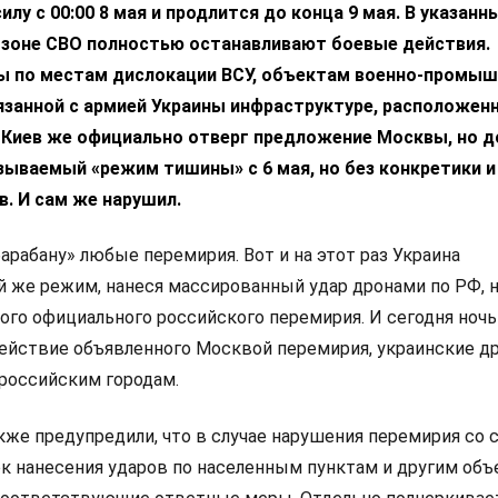
илу с 00:00 8 мая и продлится до конца 9 мая. В указанн
в зоне СВО полностью останавливают боевые действия.
 по местам дислокации ВСУ, объектам военно-промыш
язанной с армией Украины инфраструктуре, расположенн
. Киев же официально отверг предложение Москвы, но д
зываемый «режим тишины» с 6 мая, но без конкретики и
. И сам же нарушил.
арабану» любые перемирия. Вот и на этот раз Украина
й же режим, нанеся массированный удар дронами по РФ, н
ого официального российского перемирия. И сегодня ночь
действие объявленного Москвой перемирия, украинские д
 российским городам.
же предупредили, что в случае нарушения перемирия со 
к нанесения ударов по населенным пунктам и другим об