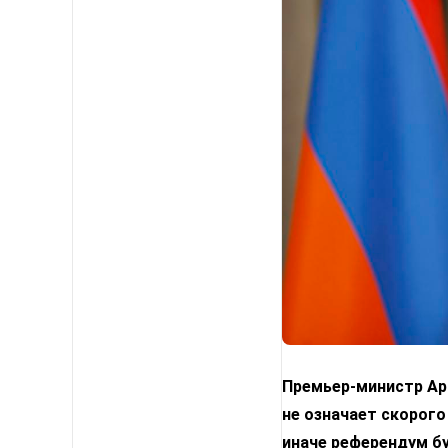
Премьер-министр Арм
не означает скорого
иначе референдум б