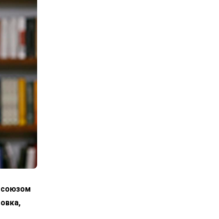
росоюзом
овка,