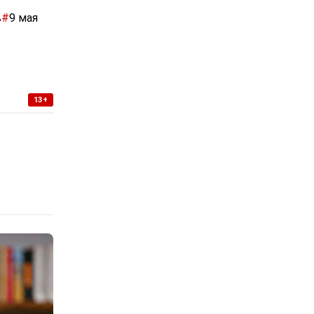
в
#
9 мая
13+