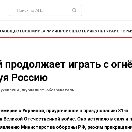
КА
ОБЩЕСТВО
В МИРЕ
АРМИЯ
ПРОИСШЕСТВИЯ
КУЛЬТУРА
ИСТОРИ
 продолжает играть с огнё
уя Россию
луховский
, журналист-обозреватель
емирие с Украиной, приуроченное к празднованию 81-й
Великой Отечественной войне. Оно вступило в силу и 
заявлению Министерства обороны РФ, режим прекращен