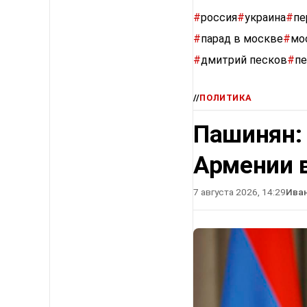
#
россия
#
украина
#
пе
#
парад в москве
#
мо
#
дмитрий песков
#
п
//
ПОЛИТИКА
Пашинян:
Армении в
7 августа 2026, 14:29
Ива