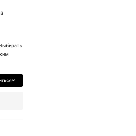
ой
 Выбирать
ским
иться