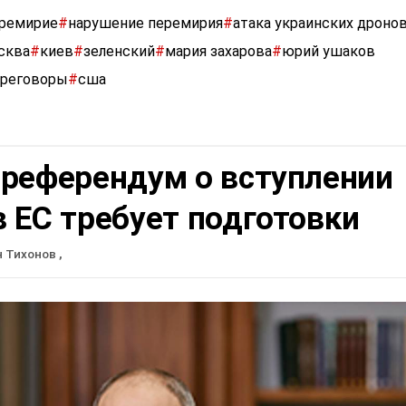
ремирие
#
нарушение перемирия
#
атака украинских дроно
сква
#
киев
#
зеленский
#
мария захарова
#
юрий ушаков
ереговоры
#
сша
 референдум о вступлении
 ЕС требует подготовки
н Тихонов
,