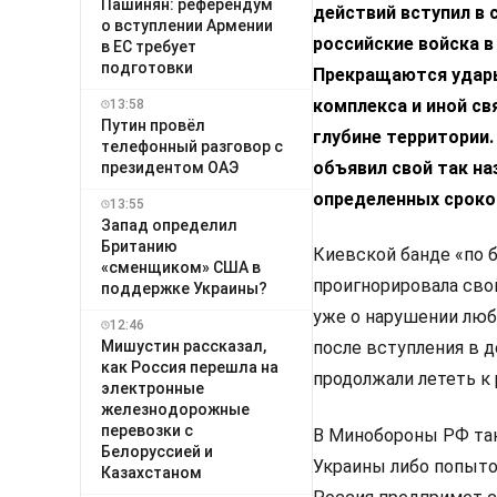
Пашинян: референдум
действий вступил в с
о вступлении Армении
российские войска 
в ЕС требует
подготовки
Прекращаются удары
комплекса и иной св
13:58
Путин провёл
глубине территории
телефонный разговор с
объявил свой так на
президентом ОАЭ
определенных сроков
13:55
Запад определил
Британию
Киевской банде «по б
«сменщиком» США в
проигнорировала сво
поддержке Украины?
уже о нарушении люб
12:46
Мишустин рассказал,
после вступления в 
как Россия перешла на
продолжали лететь к
электронные
железнодорожные
перевозки с
В Минобороны РФ так
Белоруссией и
Украины либо попыто
Казахстаном