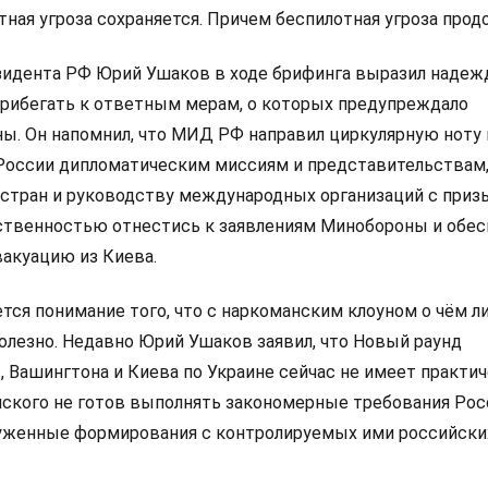
тная угроза сохраняется. Причем беспилотная угроза прод
идента РФ Юрий Ушаков в ходе брифинга выразил надежд
прибегать к ответным мерам, о которых предупреждало
ы. Он напомнил, что МИД РФ направил циркулярную ноту
оссии дипломатическим миссиям и представительствам,
стран и руководству международных организаций с приз
ственностью отнестись к заявлениям Минобороны и обес
акуацию из Киева.
ется понимание того, что с наркоманским клоуном о чём л
олезно. Недавно Юрий Ушаков заявил, что Новый раунд
 Вашингтона и Киева по Украине сейчас не имеет практи
ского не готов выполнять закономерные требования Рос
уженные формирования с контролируемых ими российски