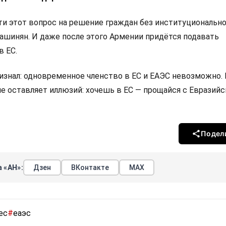
 этот вопрос на решение граждан без институциональн
Пашинян. И даже после этого Армении придётся подавать
в ЕС.
изнал: одновременное членство в ЕС и ЕАЭС невозможно.
не оставляет иллюзий: хочешь в ЕС — прощайся с Евразий
Подел
 «АН»:
Дзен
ВКонтакте
МАХ
ес
#
еаэс