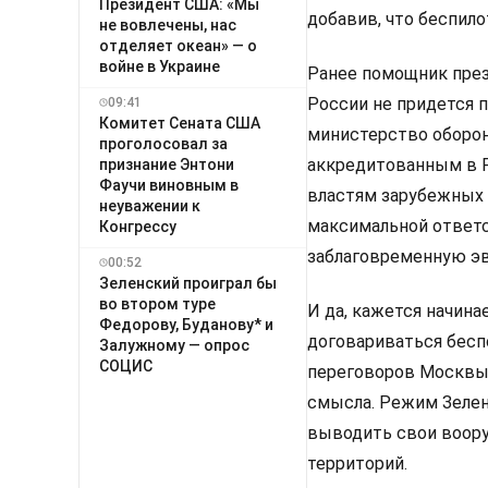
Президент США: «Мы
добавив, что беспило
не вовлечены, нас
отделяет океан» — о
войне в Украине
Ранее помощник през
России не придется 
09:41
Комитет Сената США
министерство оборон
проголосовал за
аккредитованным в Р
признание Энтони
Фаучи виновным в
властям зарубежных 
неуважении к
максимальной ответ
Конгрессу
заблаговременную эв
00:52
Зеленский проиграл бы
во втором туре
И да, кажется начина
Федорову, Буданову* и
договариваться бесп
Залужному — опрос
СОЦИС
переговоров Москвы,
смысла. Режим Зелен
выводить свои воор
территорий.