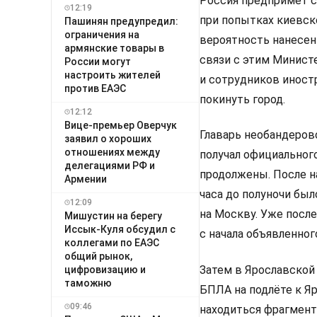
Россия предпримет с
12:19
при попытках киевск
Пашинян предупредил:
ограничения на
вероятность нанесен
армянские товары в
связи с этим Минист
России могут
настроить жителей
и сотрудников иност
против ЕАЭС
покинуть город.
12:12
Вице-премьер Оверчук
Главарь необандеровс
заявил о хороших
отношениях между
получал официальног
делегациями РФ и
продолжены. После н
Армении
часа до полуночи был
12:09
на Москву. Уже посл
Мишустин на берегу
Иссык-Куля обсудил с
с начала объявленног
коллегами по ЕАЭС
общий рынок,
Затем в Ярославской
цифровизацию и
таможню
БПЛА на подлёте к Яр
09:46
находиться фрагмент