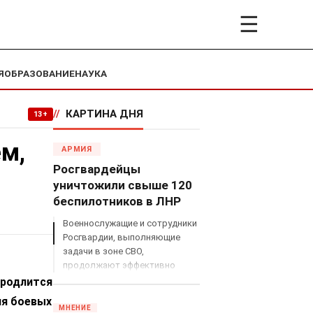
☰
Я
ОБРАЗОВАНИЕ
НАУКА
//
КАРТИНА ДНЯ
13+
м,
АРМИЯ
Росгвардейцы
уничтожили свыше 120
беспилотников в ЛНР
Военнослужащие и сотрудники
Росгвардии, выполняющие
задачи в зоне СВО,
продолжают эффективно
противодействовать угрозам
продлится
с воздуха.
ия боевых
МНЕНИЕ