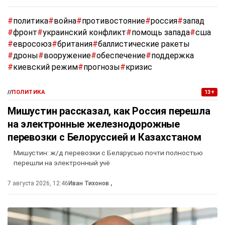
#
политика
#
война
#
противостояние
#
россия
#
запад
#
фронт
#
украинский конфликт
#
помощь запада
#
сша
#
евросоюз
#
британия
#
баллистические ракеты
#
дроны
#
вооружение
#
обеспечение
#
поддержка
#
киевский режим
#
прогнозы
#
кризис
//
ПОЛИТИКА
13+
Мишустин рассказал, как Россия перешла
на электронные железнодорожные
перевозки с Белоруссией и Казахстаном
Мишустин: ж/д перевозки с Беларусью почти полностью
перешли на электронный учё
7 августа 2026, 12:46
Иван Тихонов
,