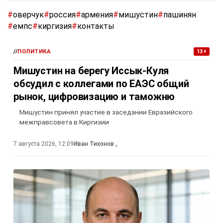
#
оверчук
#
россия
#
армения
#
мишустин
#
пашинян
#
емпс
#
киргизия
#
контакты
//
ПОЛИТИКА
13+
Мишустин на берегу Иссык-Куля
обсудил с коллегами по ЕАЭС общий
рынок, цифровизацию и таможню
Мишустин принял участие в заседании Евразийского
межправсовета в Киргизии
7 августа 2026, 12:09
Иван Тихонов
,