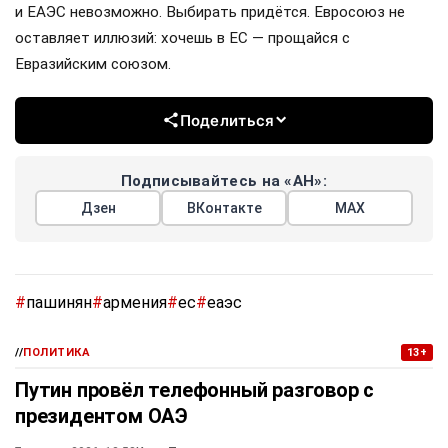
и ЕАЭС невозможно. Выбирать придётся. Евросоюз не
оставляет иллюзий: хочешь в ЕС — прощайся с
Евразийским союзом.
Поделиться
Подписывайтесь на «АН»:
Дзен
ВКонтакте
МАХ
#
пашинян
#
армения
#
ес
#
еаэс
//
ПОЛИТИКА
13+
Путин провёл телефонный разговор с
президентом ОАЭ