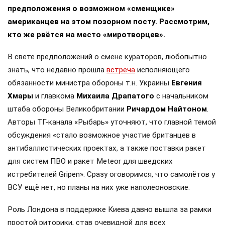
предположения о возможном «сменщике»
американцев на этом позорном посту. Рассмотрим,
кто же рвётся на место «миротворцев».
В свете предположений о смене кураторов, любопытно
знать, что недавно прошла
встреча
исполняющего
обязанности министра обороны т.н. Украины
Евгения
Хмары
и главкома
Михаила Драпатого
с начальником
штаба обороны Великобритании
Ричардом Найтоном
.
Авторы ТГ-канала «Рыбарь» уточняют, что главной темой
обсуждения «стало возможное участие британцев в
антибаллистических проектах, а также поставки ракет
для систем ПВО и ракет Meteor для шведских
истребителей Gripen». Сразу оговоримся, что самолётов у
ВСУ ещё нет, но планы на них уже наполеоновские.
Роль Лондона в поддержке Киева давно вышла за рамки
простой риторики, став очевидной для всех