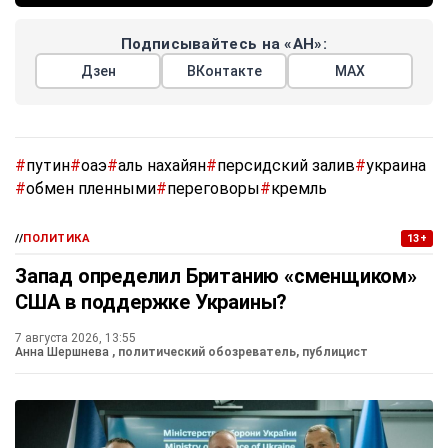
Подписывайтесь на «АН»:
Дзен
ВКонтакте
МАХ
#
путин
#
оаэ
#
аль нахайян
#
персидский залив
#
украина
#
обмен пленными
#
переговоры
#
кремль
//
ПОЛИТИКА
13+
Запад определил Британию «сменщиком»
США в поддержке Украины?
7 августа 2026, 13:55
Анна Шершнева
, политический обозреватель, публицист