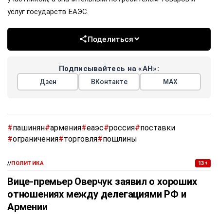
услуг государств ЕАЭС.
Поделиться
Подписывайтесь на «АН»:
Дзен
ВКонтакте
МАХ
#
пашинян
#
армения
#
еаэс
#
россия
#
поставки
#
ограничения
#
торговля
#
пошлины
//
ПОЛИТИКА
13+
Вице-премьер Оверчук заявил о хороших
отношениях между делегациями РФ и
Армении