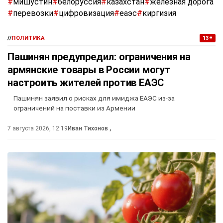
#
мишустин
#
белоруссия
#
казахстан
#
железная дорога
#
перевозки
#
цифровизация
#
еаэс
#
киргизия
//
ПОЛИТИКА
13+
Пашинян предупредил: ограничения на
армянские товары в России могут
настроить жителей против ЕАЭС
Пашинян заявил о рисках для имиджа ЕАЭС из-за
ограничений на поставки из Армении
7 августа 2026, 12:19
Иван Тихонов
,