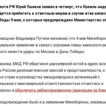
нта РФ Юрий Ушаков заявил в четверг, что Кремль над
идется прибегать к ответным мерам в случае атак киевс
беды 9 мая, о которых предупреждало Министерство 
омощник Владимира Путина напомнил, что 4 мая Минобор
иальное заявление в связи с угрозами главы киевского 
ого нанести удары по Москве в День Победы.
кова, МИД РФ обратился циркулярной нотой в адрес все
 России дипломатических миссий и представительств, к
ых стран и руководству международных организаций с
изывом с максимальной ответственностью отнестись к
ороны и
обеспечить заблаговременную эвакуацию из Кие
предупреждение было и в заявлении Минобороны, указавш