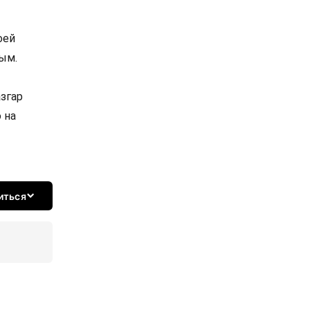
оей
ым.
згар
 на
иться