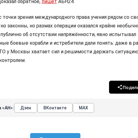
доказал обратное,
пишет
АБН24.
с точки зрения международного права учения рядом со св
но законны, но размах операции оказался крайне необычн
л публично об отсутствии напряжённости, явно испытывал
ые боевые корабли и истребители дали понять: даже в ра
ТО у Москвы хватает сил и решимости держать ситуацию
контролем.
Подел
 «АН»:
Дзен
ВКонтакте
МАХ