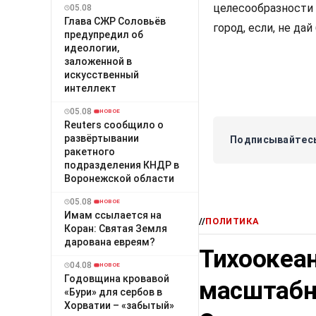
целесообразности 
05.08
Глава СЖР Соловьёв
город, если, не да
предупредил об
идеологии,
заложенной в
искусственный
интеллект
05.08
НОВОЕ
Reuters сообщило о
развёртывании
Подписывайтесь
ракетного
подразделения КНДР в
Воронежской области
05.08
НОВОЕ
Имам ссылается на
//
ПОЛИТИКА
Коран: Святая Земля
дарована евреям?
Тихоокеа
04.08
НОВОЕ
Годовщина кровавой
масштабн
«Бури» для сербов в
Хорватии – «забытый»