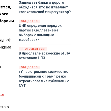
Защищает банки и дорого
еется,
обходится: кто возглавляет
казахстанский финрегулятор?
кого
обороны
ОБЩЕСТВО
ЦИК определил порядок
партий в бюллетене на
выборах с помощью
жеребьёвки
оны РФ
режима
ПРОИСШЕСТВИЯ
В Ярославле вражеские БПЛА
атаковали НПЗ
х
ОБЩЕСТВО
«У нас огромное количество
боеприпасов»: Трамп резко
отреагировал на публикацию
NYT
ва
.
его о