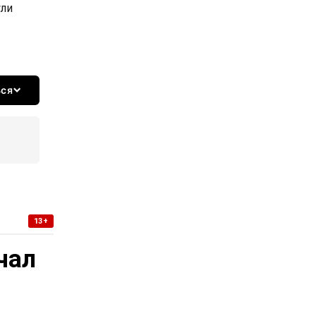
ули
ься
13+
чал