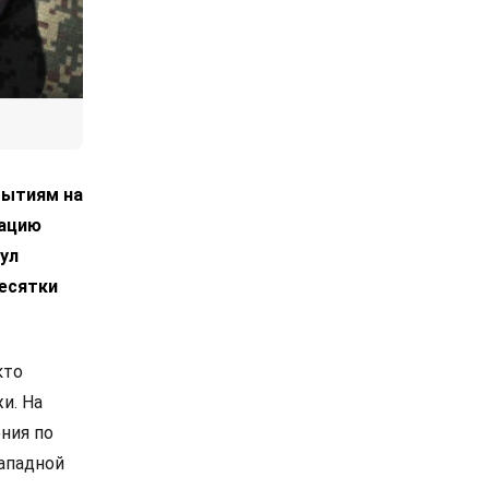
бытиям на
рацию
ул
есятки
кто
и. На
ния по
западной