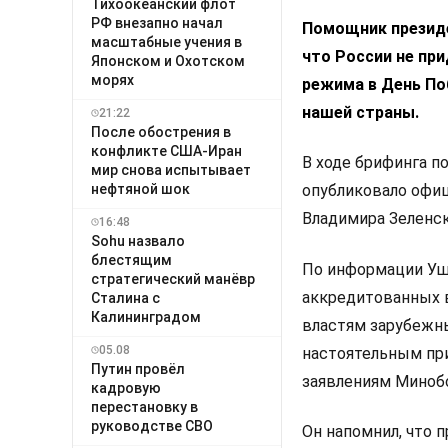
Тихоокеанский флот
РФ внезапно начал
Помощник президе
масштабные учения в
что России не пр
Японском и Охотском
морях
режима в День По
нашей страны.
21:22
После обострения в
конфликте США-Иран
В ходе брифинга п
мир снова испытывает
нефтяной шок
опубликовало офиц
Владимира Зеленск
16:48
Sohu назвало
блестящим
По информации Уша
стратегический манёвр
аккредитованных в
Сталина с
Калининградом
властям зарубежн
05.08
настоятельным пр
Путин провёл
заявлениям Миноб
кадровую
перестановку в
руководстве СВО
Он напомнил, что 