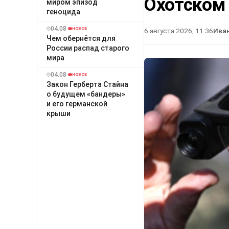
Охотском
миром эпизод
геноцида
04.08
НОВОЕ
6 августа 2026, 11:36
Ива
Чем обернётся для
России распад старого
мира
04.08
НОВОЕ
Закон Герберта Стайна
о будущем «бандеры»
и его германской
крыши