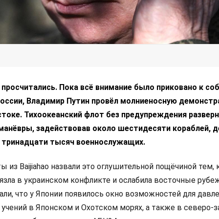
просчитались. Пока всё внимание было приковано к со
России, Владимир Путин провёл молниеносную демонст
стоке. Тихоокеанский флот без предупреждения разверн
анёвры, задействовав около шестидесяти кораблей, д
 тринадцати тысяч военнослужащих.
 из Baijiahao назвали это оглушительной пощёчиной тем, 
вязла в украинском конфликте и ослабила восточные рубеж
али, что у Японии появилось окно возможностей для давле
 учений в Японском и Охотском морях, а также в северо-