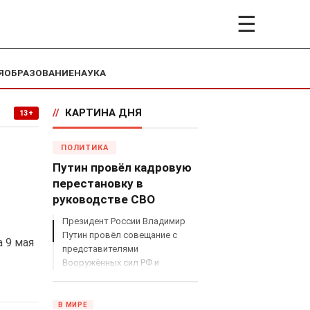
☰
Я
ОБРАЗОВАНИЕ
НАУКА
//
КАРТИНА ДНЯ
13+
ПОЛИТИКА
Путин провёл кадровую
перестановку в
руководстве СВО
Президент России Владимир
Путин провёл совещание с
а 9 мая
представителями
Вооружённых сил РФ и
объявил о серьёзных
кадровых изменениях в
руководстве спецоперацией.
В МИРЕ