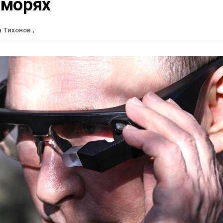
 морях
н Тихонов
,